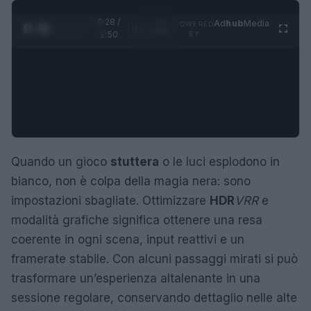
0:29 /
Ad
hub
Media
POWERED
1
/
4
1:50
BY
Quando un gioco
stuttera
o le luci esplodono in
bianco, non è colpa della magia nera: sono
impostazioni sbagliate. Ottimizzare
HDR
VRR
e
modalità grafiche significa ottenere una resa
coerente in ogni scena, input reattivi e un
framerate stabile. Con alcuni passaggi mirati si può
trasformare un’esperienza altalenante in una
sessione regolare, conservando dettaglio nelle alte