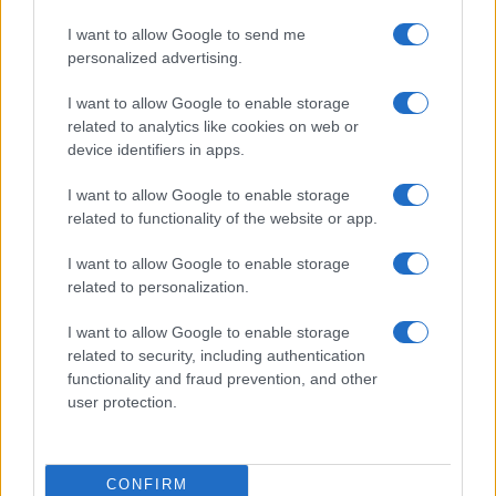
neri. Su PC: DLSS/FSR in Quality o Balanced, cap a
I want to allow Google to send me
141 fps su 144 Hz, V-Sync Off nel gioco e On nel
personalized advertising.
pannello solo se necessario a eliminare tearing
residuo. Per HDR400 senza local dimming, valutare
I want to allow Google to enable storage
related to analytics like cookies on web or
SDR ben calibrato: spesso offre
contrasto
più
device identifiers in apps.
naturale.
I want to allow Google to enable storage
related to functionality of the website or app.
AUTORE
I want to allow Google to enable storage
AiAdhubMedia
related to personalization.
I want to allow Google to enable storage
related to security, including authentication
functionality and fraud prevention, and other
user protection.
CONFIRM