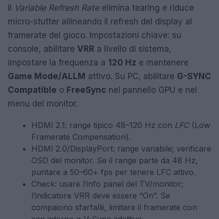
Il
Variable Refresh Rate
elimina tearing e riduce
micro-stutter allineando il refresh del display al
framerate del gioco. Impostazioni chiave: su
console, abilitare
VRR
a livello di sistema,
impostare la frequenza a
120 Hz
e mantenere
Game Mode/ALLM
attivo. Su PC, abilitare
G-SYNC
Compatible
o
FreeSync
nel pannello GPU e nel
menu del monitor.
HDMI 2.1: range tipico 48–120 Hz con
LFC
(Low
Framerate Compensation).
HDMI 2.0/DisplayPort: range variabile; verificare
OSD del monitor. Se il range parte da 48 Hz,
puntare a 50–60+ fps per tenere LFC attivo.
Check: usare l’info panel del TV/monitor;
l’indicatore VRR deve essere “On”. Se
compaiono sfarfallii, limitare il framerate con