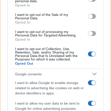
picchi bruciano, abbassare 1–2 punti la massima
personal data.
grant or deny consent to Google and its third-party tags to
Opted In
luminanza nel gioco. Per evitare black crush,
use your data for below specified purposes in below Google
consent section.
regolare il
Gamma HDR
del TV su -1.
I want to opt-out of the Sale of my
Personal Data.
Opted In
Sony X90J/X90K
Modalità Gioco,
HGIG
On (o Tone
I want to opt-out of processing my
Mapping Preferenza Gioco),
Gradazione dinamica
Personal Data for Targeted Advertising.
Off,
VRR
On, 120 Hz. Nitidezza 20–30/100,
Reality
Opted In
Creation
Off in gioco per ridurre l’input lag. HDR:
I want to opt-out of Collection, Use,
Retention, Sale, and/or Sharing of my
calibrare in console e poi ridurre di 1 step il
Personal Data that Is Unrelated with the
Purposes for which it was collected.
“massimo” in-game se noti clipping nelle speculari.
Opted Out
Con sorgenti 60 fps senza VRR, abilitare V-Sync
interno per linee pulite.
Google consents
I want to allow Google to enable storage
Monitor 27–32″ 144 Hz IPS/VA
con FreeSync/G-
related to advertising like cookies on web or
SYNC Compatible: attivare
Adaptive-Sync
nel
device identifiers in apps.
menu, 120/144 Hz a sistema, overdrive Medio (o
I want to allow my user data to be sent to
adattivo),
Black Equalizer
moderato per non lavare i
Google for online advertising purposes.