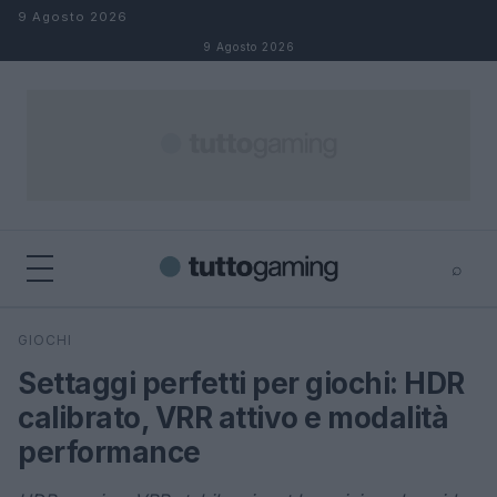
Salta al contenuto
9 Agosto 2026
9 Agosto 2026
⌕
×
⌕
GIOCHI
Cerca
Settaggi perfetti per giochi: HDR
calibrato, VRR attivo e modalità
performance