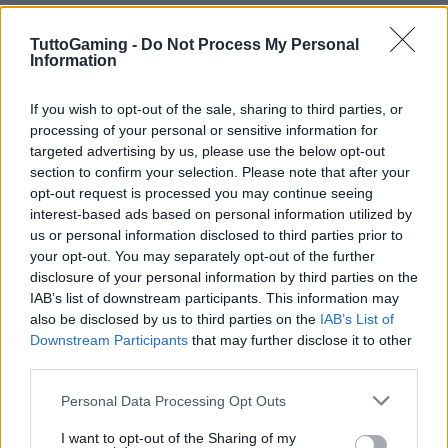
Profili rapidi per TV e monitor diffusi
TuttoGaming -
Do Not Process My Personal
Information
LG OLED serie C (C1/C2/C3)
Modalità Gioco,
HGIG
On, Dynamic Tone Mapping Off,
Peak Brightness
If you wish to opt-out of the sale, sharing to third parties, or
Alto,
VRR
On, 120 Hz,
Black Level
Auto. Nitidezza
processing of your personal or sensitive information for
10–15/100,
TruMotion
Off, BFI disattivato sopra 60
targeted advertising by us, please use the below opt-out
section to confirm your selection. Please note that after your
Hz. In-game HDR: cursore alte luci finché il pattern
opt-out request is processed you may continue seeing
scompare e poi indietro di 1–2 click. Se compaiono
interest-based ads based on personal information utilized by
aloni grigi, ridurre leggermente il
shadow detail
del
us or personal information disclosed to third parties prior to
your opt-out. You may separately opt-out of the further
gioco. Cap consigliato 117 fps per 120 Hz.
disclosure of your personal information by third parties on the
IAB’s list of downstream participants. This information may
Samsung Neo QLED QN90B/QN90C
Modalità
also be disclosed by us to third parties on the
IAB’s List of
Gioco,
Game HDR
On,
Contrast Enhancer
Off,
VRR
Downstream Participants
that may further disclose it to other
third parties.
On, 120 Hz,
Local Dimming
Alto. Nitidezza 0–5,
riduzione rumore Off,
Game Motion Plus
Off. HDR
Please note that this website/app uses one or more Google
Personal Data Processing Opt Outs
services and may gather and store information including but
in-game: evitare slider estremi per le alte luci; se i
not limited to your visit or usage behaviour. You may click to
I want to opt-out of the Sharing of my