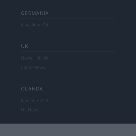
GERMANIA
Investieren24
UK
News Hub UK
Lgbtq News
OLANDA
Investeren 24
NL Newz