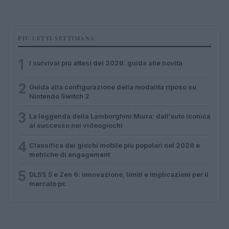
PIÙ LETTI SETTIMANA
1
I survival più attesi del 2026: guida alle novità
2
Guida alla configurazione della modalità riposo su
Nintendo Switch 2
3
La leggenda della Lamborghini Miura: dall’auto iconica
al successo nei videogiochi
4
Classifica dei giochi mobile più popolari nel 2026 e
metriche di engagement
5
DLSS 5 e Zen 6: innovazione, limiti e implicazioni per il
mercato pc