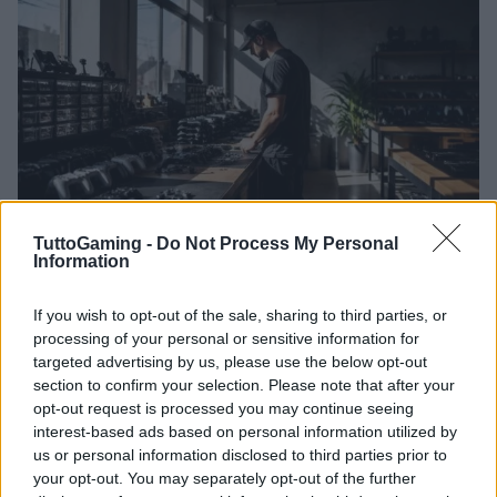
TuttoGaming -
Do Not Process My Personal
Information
Controller pro per console: come scegliere
grip, stick, trigger e moduli
If you wish to opt-out of the sale, sharing to third parties, or
Come scegliere un controller pro per console puntando su
processing of your personal or sensitive information for
grip, stick, trigger e moduli intercambiabili, con esempi pratici
targeted advertising by us, please use the below opt-out
per FPS, racing e…
section to confirm your selection. Please note that after your
opt-out request is processed you may continue seeing
Ilaria Mauri · 6 Ago 2026
interest-based ads based on personal information utilized by
us or personal information disclosed to third parties prior to
CONSOLLE
your opt-out. You may separately opt-out of the further