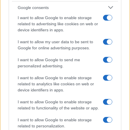
Google consents
I want to allow Google to enable storage
related to advertising like cookies on web or
device identifiers in apps.
I want to allow my user data to be sent to
Google for online advertising purposes.
I want to allow Google to send me
personalized advertising.
Come ottimizzare console next-gen: rete
stabile, SSD compatibili e raffreddamento
I want to allow Google to enable storage
sicuro
related to analytics like cookies on web or
device identifiers in apps.
Rete più stabile, SSD compatibili e raffreddamento sicuro:
guida pratica con checklist di test e benchmark per spremere
I want to allow Google to enable storage
la tua console next‑gen…
related to functionality of the website or app.
Francesca Lombardi · 5 Ago 2026
I want to allow Google to enable storage
I Game
related to personalization.
VEDI TUTTI →