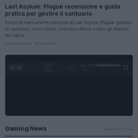
Last Asylum: Plague recensione e guida
pratica per gestire il santuario
Scopri le meccaniche principali di Last Asylum: Plague: gestisci
un santuario, cura i malati, costruisci difese contro gli attacchi
dei ratti e…
Andrea Conforti · 14 Giu 2026
0:30 /
Ad
hub
Media
POWERED
1
/
4
1:21
BY
Gaming News
VEDI TUTTI →