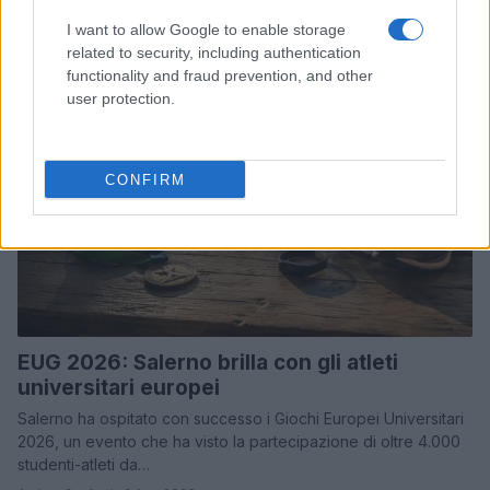
I want to allow Google to enable storage
related to security, including authentication
I GAME
functionality and fraud prevention, and other
user protection.
CONFIRM
EUG 2026: Salerno brilla con gli atleti
universitari europei
Salerno ha ospitato con successo i Giochi Europei Universitari
2026, un evento che ha visto la partecipazione di oltre 4.000
studenti-atleti da…