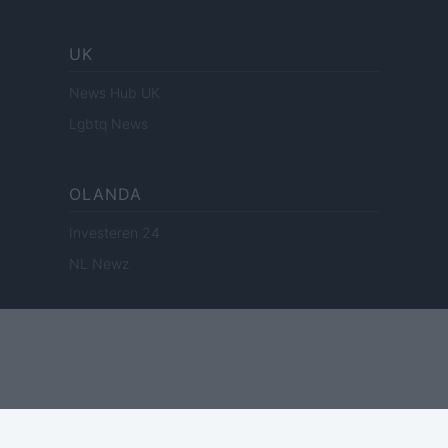
UK
News Hub UK
Lgbtq News
OLANDA
Investeren 24
NL Newz