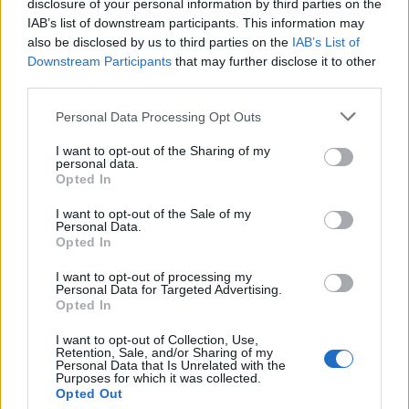
disclosure of your personal information by third parties on the
IAB’s list of downstream participants. This information may
also be disclosed by us to third parties on the
IAB’s List of
Downstream Participants
that may further disclose it to other
third parties.
Please note that this website/app uses one or more Google
Personal Data Processing Opt Outs
services and may gather and store information including but
not limited to your visit or usage behaviour. You may click to
I want to opt-out of the Sharing of my
personal data.
grant or deny consent to Google and its third-party tags to
Opted In
use your data for below specified purposes in below Google
consent section.
I want to opt-out of the Sale of my
La nuova sedia gaming ufficiale del Torino
Personal Data.
Opted In
Football Club: comfort e stile granata
NACON ha collaborato con il Torino Football Club per creare
I want to opt-out of processing my
Personal Data for Targeted Advertising.
una sedia gaming ufficiale che combina funzionalità e stile
Opted In
granata. Un prodotto…
Andrea Conforti · 5 Ago 2026
I want to opt-out of Collection, Use,
Retention, Sale, and/or Sharing of my
Personal Data that Is Unrelated with the
CONSOLLE
Purposes for which it was collected.
Opted Out