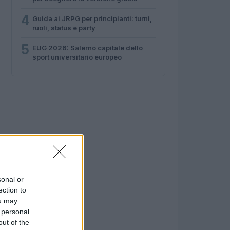
4
Guida ai JRPG per principianti: turni,
ruoli, status e party
5
EUG 2026: Salerno capitale dello
sport universitario europeo
sonal or
ection to
ou may
 personal
out of the