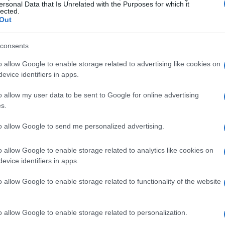
one: fotografie, ambienti e dettagli suggeriscono i
ersonal Data that Is Unrelated with the Purposes for which it
lected.
ze testuali o cutscene. L’intento è chiaramente
Out
on cerca rassicurazioni né edulcorazioni nel
consents
o allow Google to enable storage related to advertising like cookies on
evice identifiers in apps.
one
o allow my user data to be sent to Google for online advertising
un’atmosfera opprimente: vicoli al neon, club
s.
i bagnati sono realizzati con una cura grafica
to allow Google to send me personalized advertising.
 prospettiva
bodycam
amplifica la sensazione di
allo stesso tempo può rendere meno leggibile
o allow Google to enable storage related to analytics like cookies on
evice identifiers in apps.
sviluppatori si ispirano apertamente al cinema
e ’90, evocando rimandi a registi e scene dallo
o allow Google to enable storage related to functionality of the website
nga più sporco e realistico che stilizzato.
o allow Google to enable storage related to personalization.