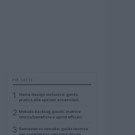
PIÙ LETTI
1
Game design inclusivo: guida
pratica alle opzioni accessibili
2
Metodo backlog giochi: matrice
sforzo/beneficio e sprint efficaci
3
Remaster vs remake: guida tecnica
per scegliere la versione giusta