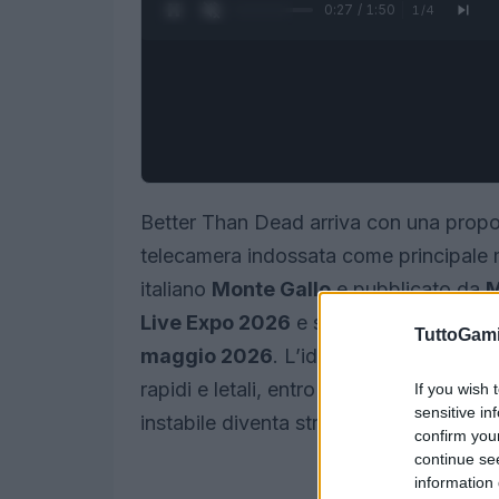
0:28 / 1:50
1
/
4
Better Than Dead arriva con una propo
telecamera indossata come principale m
italiano
Monte Gallo
e pubblicato da
M
Live Expo 2026
e si prepara a debutta
TuttoGam
maggio 2026
. L’idea è semplice ma inc
rapidi e letali, entro una versione stili
If you wish 
sensitive in
instabile diventa strumento sia di coin
confirm you
continue se
information 