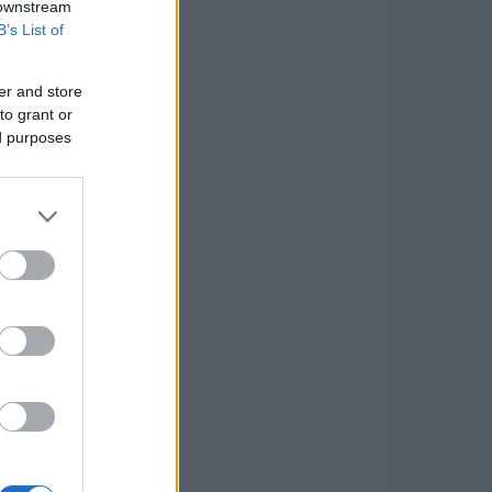
 downstream
B’s List of
er and store
to grant or
ed purposes