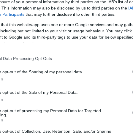
losure of your personal information by third parties on the IAB’s list of
. This information may also be disclosed by us to third parties on the
IA
Participants
that may further disclose it to other third parties.
 that this website/app uses one or more Google services and may gath
including but not limited to your visit or usage behaviour. You may click 
 to Google and its third-party tags to use your data for below specifi
ogle consent section.
l Data Processing Opt Outs
o opt-out of the Sharing of my personal data.
In
o opt-out of the Sale of my Personal Data.
In
da: si interpreta una sopravvissuta che, dopo
to opt-out of processing my Personal Data for Targeted
ing.
izia una caccia votata alla vendetta
In
a
bodycam
. Questo approccio trasforma l’arte
o opt-out of Collection, Use, Retention, Sale, and/or Sharing