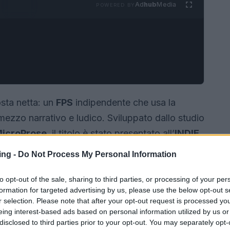
Ad
hub
Media
POWERED BY
sta netta: un
FPS
indipendente che usa la
ezzo narrativo e ludico. Sviluppato dallo studio
icroProse
, il titolo è stato presentato all’
INDIE
re in
accesso anticipato
su Steam dal
12
ing -
Do Not Process My Personal Information
isiva: mettere il giocatore al centro di scontri
zzata e sporca di
Hong Kong
, dove la telecamera
to opt-out of the sale, sharing to third parties, or processing of your per
formation for targeted advertising by us, please use the below opt-out s
volgimento che di disagio.
r selection. Please note that after your opt-out request is processed y
eing interest-based ads based on personal information utilized by us or
disclosed to third parties prior to your opt-out. You may separately opt-