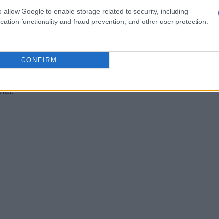
o allow Google to enable storage related to security, including
, contrasti e inquadrature vogliono richiamare
cation functionality and fraud prevention, and other user protection.
 componente artistica funge da narratore
ù delle parole. L’uso della
telecamera
CONFIRM
nno sì che la città diventi quasi un personaggio,
tribuendo a una forte identità estetica che
ici.