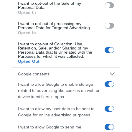
Andrea Conforti, 46enne torinese dal look
consent section.
I want to opt-out of the Sale of my
casual e naturale, è un analista tattico che
Personal Data.
Opted In
trasforma dati e clip in racconti social. Ricorda
quando annotò la rimonta al box stampa dello
I want to opt-out of processing my
Stadio Olimpico Grande Torino: da
Personal Data for Targeted Advertising.
quell'appunto nacque la sua linea editoriale,
Opted In
che propugna spiegazioni visive per il tifoso
I want to opt-out of Collection, Use,
critico. Dettaglio unico: una stagione
Retention, Sale, and/or Sharing of my
allenatore under15 al Chieri e ciclista urbano.
Personal Data that Is Unrelated with the
Purposes for which it was collected.
Opted Out
Google consents
I want to allow Google to enable storage
related to advertising like cookies on web or
device identifiers in apps.
I want to allow my user data to be sent to
Google for online advertising purposes.
I want to allow Google to send me