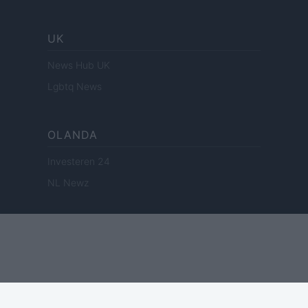
UK
News Hub UK
Lgbtq News
OLANDA
Investeren 24
NL Newz