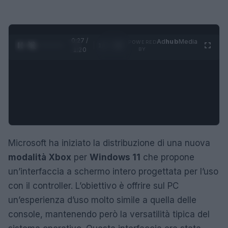
0:28 /
Ad
hub
Media
POWERED
1
/
4
1:20
BY
Microsoft ha iniziato la distribuzione di una nuova
modalità Xbox
per
Windows 11
che propone
un’interfaccia a schermo intero progettata per l’uso
con il controller. L’obiettivo è offrire sul PC
un’esperienza d’uso molto simile a quella delle
console, mantenendo però la versatilità tipica del