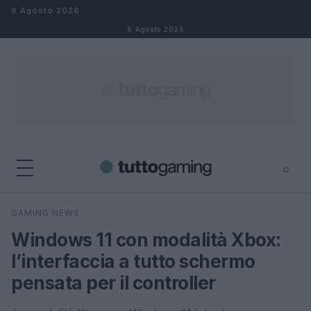
Salta al contenuto
6 Agosto 2026
6 Agosto 2026
⌕
×
⌕
GAMING NEWS
Cerca
Windows 11 con modalità Xbox:
l’interfaccia a tutto schermo
pensata per il controller