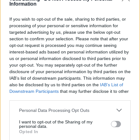
Information
diverse dall’uso tradizionale del mouse e della
tastiera.
If you wish to opt-out of the sale, sharing to third parties, or
processing of your personal or sensitive information for
Per gli sviluppatori e gli utenti avanzati, la novità
targeted advertising by us, please use the below opt-out
non elimina le funzionalità avanzate di Windows,
section to confirm your selection. Please note that after your
opt-out request is processed you may continue seeing
ma propone un’alternativa d’uso focalizzata sul
interest-based ads based on personal information utilized by
gaming. In questo senso, la modalità si pone come
us or personal information disclosed to third parties prior to
un’opzione aggiuntiva che può trasformare il modo
your opt-out. You may separately opt-out of the further
disclosure of your personal information by third parties on the
in cui molte persone percepiscono il PC: non più
IAB’s list of downstream participants. This information may
solo macchina versatile e complessa, ma anche
also be disclosed by us to third parties on the
IAB’s List of
dispositivo capace di offrire un’esperienza
Downstream Participants
that may further disclose it to other
third parties.
immediata e concentrata sul divertimento.
Please note that this website/app uses one or more Google
Personal Data Processing Opt Outs
services and may gather and store information including but
not limited to your visit or usage behaviour. You may click to
I want to opt-out of the Sharing of my
AUTORE
personal data.
grant or deny consent to Google and its third-party tags to
Andrea Conforti
Opted In
use your data for below specified purposes in below Google