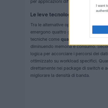
per applicazioni diffuse come chatbot, 
I want t
authenti
Le leve tecnologiche che incido
Tra le alternative operative e industrial
emergono quattro gruppi di interventi. 
tecniche come
quantizzazione
e
prun
diminuendo memoria e consumo. Secon
logica per accorciare i percorsi dei dati
ottimizzato su workload specifici. Quar
direttamente nei package di switch e ac
migliorare la densità di banda.