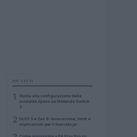
PIÙ LETTI
1
Guida alla configurazione della
modalità riposo su Nintendo Switch
2
2
DLSS 5 e Zen 6: innovazione, limiti e
implicazioni per il mercato pc
Come aggiornare a EA Play Pro su