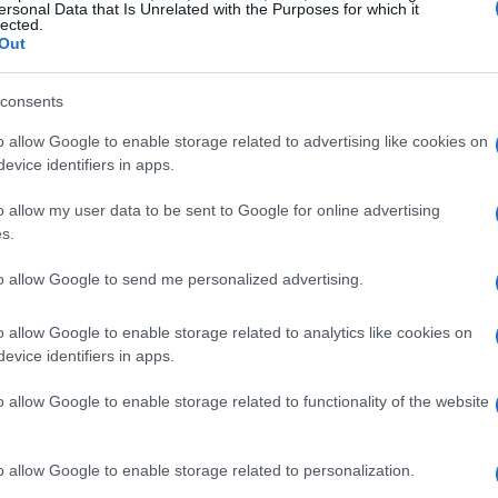
ersonal Data that Is Unrelated with the Purposes for which it
 computer negli Stati Uniti mostra segni di
lected.
Out
i memoria DRAM e NAND, dovuta in parte alla
o salire i prezzi e rallentato le vendite,
consents
a combinazione di costi di inferenza ancora
o allow Google to enable storage related to advertising like cookies on
configurando supply chain e piani commerciali dei
evice identifiers in apps.
o allow my user data to be sent to Google for online advertising
s.
più rilevante dei flop
to allow Google to send me personalized advertising.
e è stato il conteggio dei
FLOPS
(operazioni in
o allow Google to enable storage related to analytics like cookies on
ione economica moderna richiede indicatori più
evice identifiers in apps.
 servizi:
costo per token
ed
energia per token
.
o allow Google to enable storage related to functionality of the website
di trasformare
energia, memoria, banda di rete e
utenti. In pratica, non serve soltanto una grande
rtirla in output con un costo unitario sostenibile
o allow Google to enable storage related to personalization.