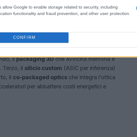
assistenti aziendali e agenti autonomi.
o allow Google to enable storage related to security, including
cation functionality and fraud prevention, and other user protection.
no sui conti
i che possono ridurre il
costo per token
CONFIRM
Primo, l’ottimizzazione software del modello:
ing
riducono dimensione e operazioni richieste,
do, il
packaging 3D
che avvicina memoria e
. Terzo, il
silicio custom
(ASIC per inferenza)
to, il
co-packaged optics
che integra l’ottica
celeratori per abbattere costi energetici e