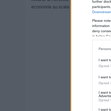
further disc
economie su scala industriale.
participants
Downstream 
Please note
information 
deny consent
in below Go
Persona
I want t
Opted 
I want t
Opted 
I want 
Advertis
Opted 
I want t