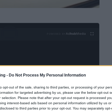
Ad
hub
Media
POWERED BY
ing -
Do Not Process My Personal Information
i più grandi ha dominato l’attenzione tecnica, ma
to opt-out of the sale, sharing to third parties, or processing of your per
ro: il
costo per token
ossia il costo unitario per
formation for targeted advertising by us, please use the below opt-out s
to durante l’inferenza. Questa metrica sta
r selection. Please note that after your opt-out request is processed y
eing interest-based ads based on personal information utilized by us or
i progettazione hardware perché, a fronte di
disclosed to third parties prior to your opt-out. You may separately opt-
risparmi minimi per token si traducono in