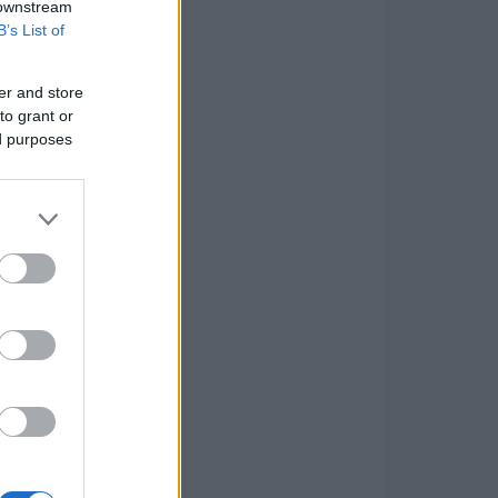
 downstream
B’s List of
er and store
to grant or
ed purposes