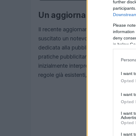
further disc
participants
Un aggiornamento signific
Downstream 
Please note
Il recente aggiornamento della docume
information 
suscitato un notevole interesse nel mo
deny consent
in below Go
dedicata alla pubblicità su Steam ha chi
pratiche pubblicitarie che potrebbero
Persona
inizialmente interpretato come una nuov
I want t
regole già esistenti, come confermat
Opted 
I want t
Opted 
I want 
Advertis
Opted 
I want t