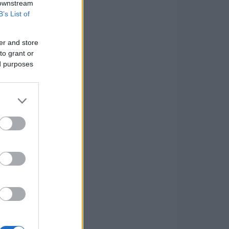
 downstream
B’s List of
er and store
to grant or
ed purposes