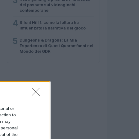
3
del passato sui videogiochi
contemporanei
4
Silent Hill f: come la lettura ha
influenzato la narrativa del gioco
5
Dungeons & Dragons: La Mia
Esperienza di Quasi Quarant’anni nel
Mondo dei GDR
sonal or
ection to
ou may
 personal
out of the