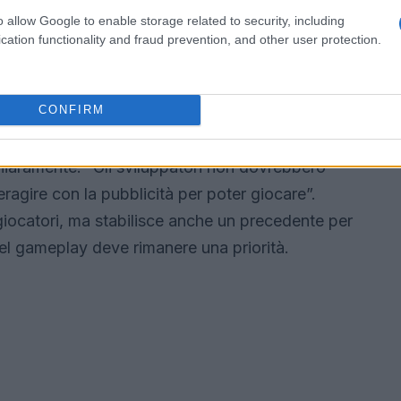
 e promozione consentiti su Steam, evidenziando
o allow Google to enable storage related to security, including
ilizzare la pubblicità a pagamento come modello
cation functionality and fraud prevention, and other user protection.
 una preoccupazione crescente per la qualità
n un’epoca in cui le pratiche pubblicitarie
CONFIRM
ticolare sulle piattaforme mobili.
iaramente: “Gli sviluppatori non dovrebbero
eragire con la pubblicità per poter giocare”.
iocatori, ma stabilisce anche un precedente per
 del gameplay deve rimanere una priorità.