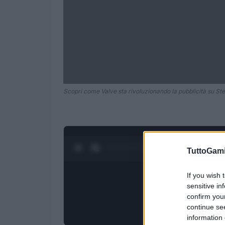
Scopri come Valve sta rivoluzionando la pubblicità su St
0:28 / 1:21
1
/
4
TuttoGam
If you wish 
sensitive in
confirm you
continue se
information 