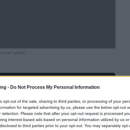
eam per i gamer.
Ad
hub
Media
POWERED BY
ing -
Do Not Process My Personal Information
to opt-out of the sale, sharing to third parties, or processing of your per
formation for targeted advertising by us, please use the below opt-out s
r selection. Please note that after your opt-out request is processed y
eing interest-based ads based on personal information utilized by us or
disclosed to third parties prior to your opt-out. You may separately opt-