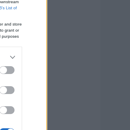
 downstream
B’s List of
er and store
to grant or
ed purposes