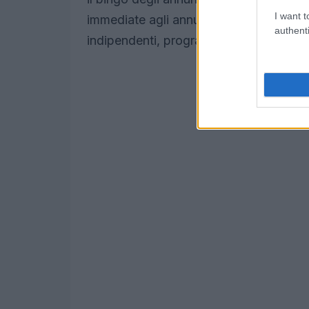
I want t
immediate agli annunci e, a seguire, il
D
authenti
indipendenti, programmato intorno all’1