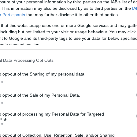
losure of your personal information by third parties on the IAB’s list of
. This information may also be disclosed by us to third parties on the
IA
Participants
that may further disclose it to other third parties.
 that this website/app uses one or more Google services and may gath
including but not limited to your visit or usage behaviour. You may click 
 to Google and its third-party tags to use your data for below specifi
ogle consent section.
l Data Processing Opt Outs
o opt-out of the Sharing of my personal data.
In
o opt-out of the Sale of my Personal Data.
In
pertura estesa su
Twitch
e
YouTube
con diverse
to opt-out of processing my Personal Data for Targeted
incipali e approfondimenti tematici. In questo
ing.
In
per serate e gli strumenti pratici per
o opt-out of Collection, Use, Retention, Sale, and/or Sharing
dispositivo.