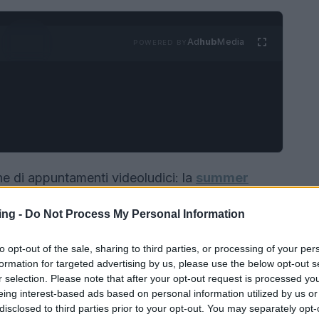
Ad
hub
Media
POWERED BY
e di appuntamenti videoludici: la
summer
egati animeranno i giorni clou della settimana.
ing -
Do Not Process My Personal Information
tta o recuperare le repliche, è fondamentale
 e le piattaforme su cui saranno trasmesse le
to opt-out of the sale, sharing to third parties, or processing of your per
formation for targeted advertising by us, please use the below opt-out s
r selection. Please note that after your opt-out request is processed y
eing interest-based ads based on personal information utilized by us or
disclosed to third parties prior to your opt-out. You may separately opt-