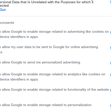
ersonal Data that Is Unrelated with the Purposes for which it
lected.
Out
 e finestre di diretta con la
consents
o allow Google to enable storage related to advertising like cookies on
rtanti a partire dallo
State of Play
di
evice identifiers in apps.
gno
dalle
22:00
con Pierpaolo Greco e Alessio
o allow my user data to be sent to Google for online advertising
ler e annunci, incluso il segmento atteso su
s.
lmina con la
maratona della Summer Game
to allow Google to send me personalized advertising.
un pre-show dalle
18:00
e prosegue fino a notte
00
.
o allow Google to enable storage related to analytics like cookies on
evice identifiers in apps.
o allow Google to enable storage related to functionality of the website
 copertura dello show di Geoff Keighley: è
che ricorrenti, come il
Quizzone di Mancosu
e
o allow Google to enable storage related to personalization.
 si alterneranno commenti in diretta, reazioni