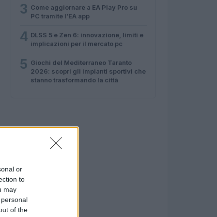
3
Come aggiornare a EA Play Pro su
PC tramite l’EA app
4
DLSS 5 e Zen 6: innovazione, limiti e
implicazioni per il mercato pc
5
Giochi del Mediterraneo Taranto
2026: scopri gli impianti sportivi che
stanno trasformando la città
sonal or
ection to
ou may
 personal
out of the