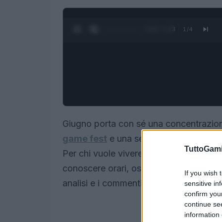
0:27 / 1:23
1
/
4
Giugno porta con sé una concentrazion
game fest
e una serie di showcase coll
TuttoGam
Per chi vuole vivere gli annunci in dire
conoscere orari, ospiti della redazione
If you wish 
analisi e i commenti live.
sensitive in
confirm you
continue se
information 