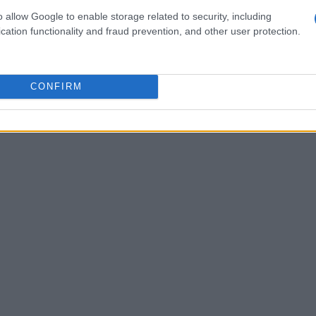
o allow Google to enable storage related to security, including
ay of the Devs
dedicato alle produzioni
cation functionality and fraud prevention, and other user protection.
:00.
CONFIRM