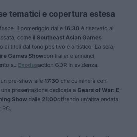
 tematici e copertura estesa
 fasce: il pomeriggio dalle
16:30
è riservato ai
assata, come il
Southeast Asian Games
o ai titoli dal tono positivo e artistico. La sera,
ure Games Show
con trailer e annunci
ento su
Exodus
action GDR in evidenza.
 un pre-show alle
17:30
che culminerà con
 una presentazione dedicata a
Gears of War: E-
ming Show
dalle
21:00
offrendo un’altra ondata
u PC.