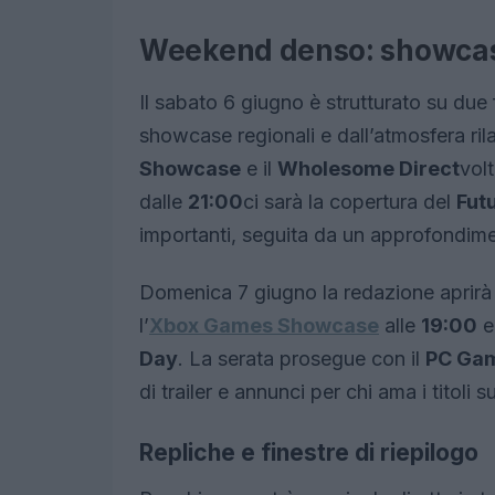
Weekend denso: showcase
Il sabato 6 giugno è strutturato su due
showcase regionali e dall’atmosfera ril
Showcase
e il
Wholesome Direct
volt
dalle
21:00
ci sarà la copertura del
Fut
importanti, seguita da un approfondim
Domenica 7 giugno la redazione aprirà
l’
Xbox Games Showcase
alle
19:00
e
Day
. La serata prosegue con il
PC Ga
di trailer e annunci per chi ama i titoli s
Repliche e finestre di riepilogo