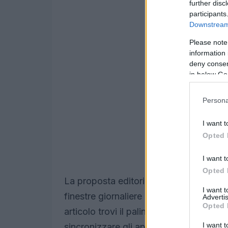
further disc
participants
Downstream 
Please note
information 
deny consent
in below Go
Persona
I want t
Opted 
I want t
Opted 
La proposta editoriale prevede una co
I want 
finestre giornaliere dedicate a show pr
Advertis
Opted 
articolo trovi il palinsesto organizzato 
I want t
sincronizzare gli appuntamenti sul tuo 