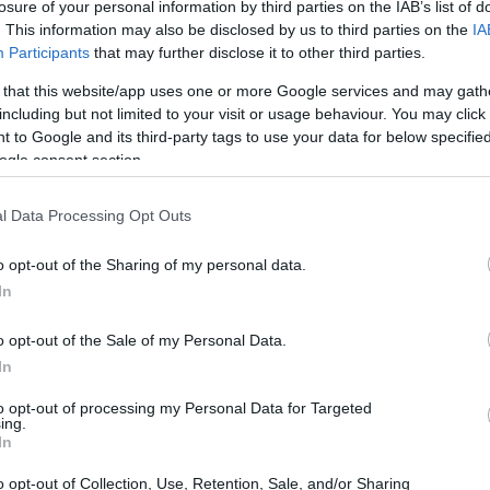
losure of your personal information by third parties on the IAB’s list of
. This information may also be disclosed by us to third parties on the
IA
Participants
that may further disclose it to other third parties.
 streaming e del gaming, la qualità audio è un
 that this website/app uses one or more Google services and may gath
lutamente trascurare. Oggi voglio parlarti del
including but not limited to your visit or usage behaviour. You may click 
vo che promette di elevare le performance
 to Google and its third-party tags to use your data for below specifi
ogle consent section.
 serie di caratteristiche innovative e un design
one come una soluzione versatile per chi
l Data Processing Opt Outs
o senza compromessi. Ma cosa lo rende così
o opt-out of the Sharing of my personal data.
In
o opt-out of the Sale of my Personal Data.
In
to opt-out of processing my Personal Data for Targeted
ing.
In
o opt-out of Collection, Use, Retention, Sale, and/or Sharing