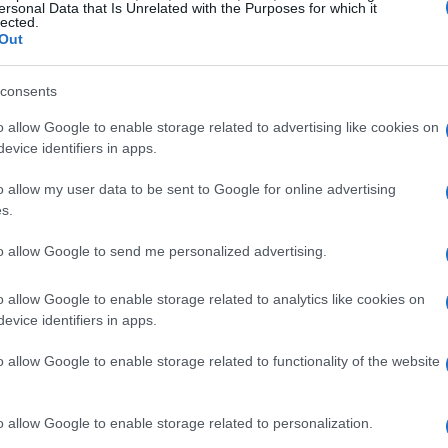
ersonal Data that Is Unrelated with the Purposes for which it
lected.
Out
consents
o allow Google to enable storage related to advertising like cookies on
evice identifiers in apps.
o allow my user data to be sent to Google for online advertising
s.
l microfono FIFINE A8
to allow Google to send me personalized advertising.
 sua retroilluminazione RGB. Non è solo un
o allow Google to enable storage related to analytics like cookies on
rio tocco di personalizzazione per il tuo setup!
evice identifiers in apps.
ione, il microfono si adatta perfettamente
o allow Google to enable storage related to functionality of the website
a tua postazione di streaming. Non è fantastico
ntegra con gli accessori da gaming, ma diventa
isce il tuo ambiente?
o allow Google to enable storage related to personalization.