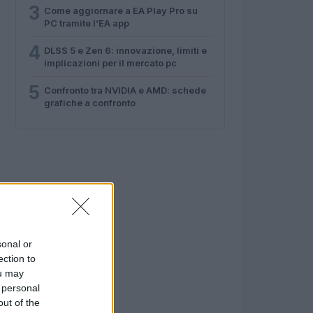
3
Come aggiornare a EA Play Pro su
PC tramite l’EA app
4
DLSS 5 e Zen 6: innovazione, limiti e
implicazioni per il mercato pc
5
Confronto tra NVIDIA e AMD: schede
grafiche a confronto
sonal or
ection to
ou may
 personal
out of the