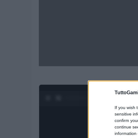
TuttoGam
0:27 / 1:21
1
/
4
If you wish 
sensitive in
confirm you
continue se
information 