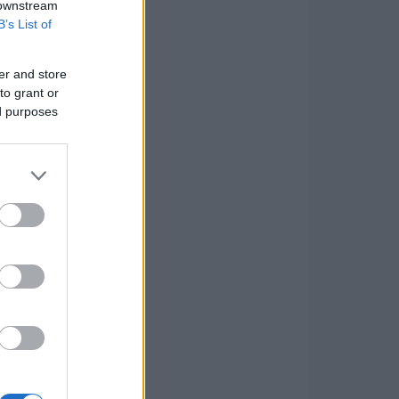
 downstream
B’s List of
er and store
to grant or
ed purposes