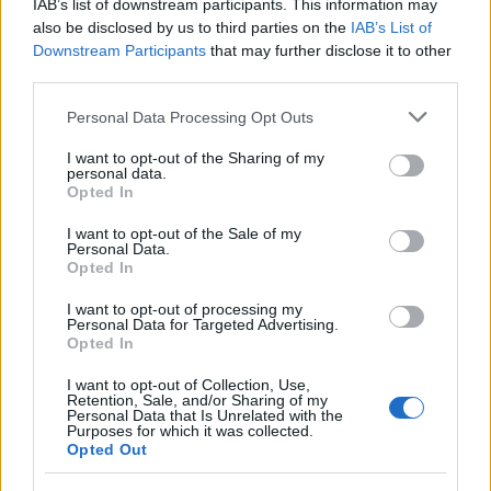
IAB’s list of downstream participants. This information may
also be disclosed by us to third parties on the
IAB’s List of
Downstream Participants
that may further disclose it to other
third parties.
Please note that this website/app uses one or more Google
AUTORE
Personal Data Processing Opt Outs
AiAdhubMedia
services and may gather and store information including but
not limited to your visit or usage behaviour. You may click to
I want to opt-out of the Sharing of my
personal data.
grant or deny consent to Google and its third-party tags to
Opted In
use your data for below specified purposes in below Google
consent section.
I want to opt-out of the Sale of my
Personal Data.
Opted In
I want to opt-out of processing my
Personal Data for Targeted Advertising.
Opted In
I want to opt-out of Collection, Use,
Retention, Sale, and/or Sharing of my
Personal Data that Is Unrelated with the
Purposes for which it was collected.
Opted Out