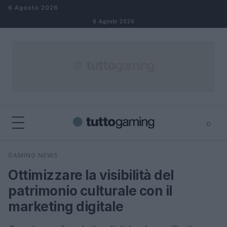
Salta al contenuto
6 Agosto 2026
6 Agosto 2026
⌕
×
⌕
GAMING NEWS
Cerca
Ottimizzare la visibilità del
patrimonio culturale con il
marketing digitale