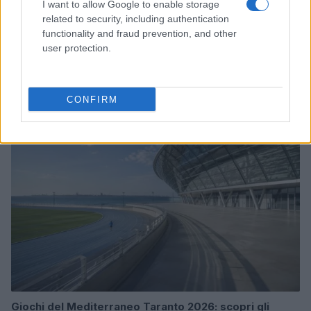
I want to allow Google to enable storage
related to security, including authentication
functionality and fraud prevention, and other
user protection.
William, Kate e i principini in Scozia per i giochi del
Commonwealth: tutti i dettagli
Francesca Lombardi · 2 Ago 2026
CONFIRM
GAMING NEWS
Giochi del Mediterraneo Taranto 2026: scopri gli