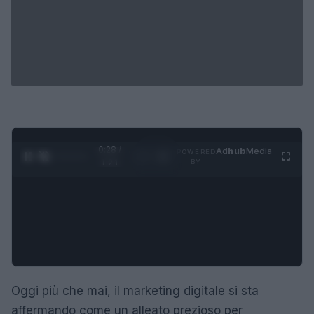
0:29 /
Ad
hub
Media
POWERED
1
/
4
1:21
BY
Oggi più che mai, il marketing digitale si sta
affermando come un alleato prezioso per