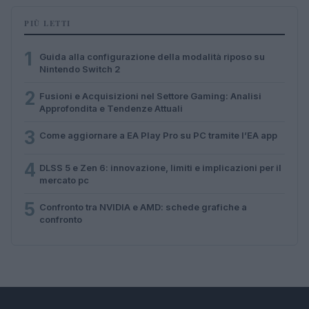
PIÙ LETTI
1
Guida alla configurazione della modalità riposo su
Nintendo Switch 2
2
Fusioni e Acquisizioni nel Settore Gaming: Analisi
Approfondita e Tendenze Attuali
3
Come aggiornare a EA Play Pro su PC tramite l’EA app
4
DLSS 5 e Zen 6: innovazione, limiti e implicazioni per il
mercato pc
5
Confronto tra NVIDIA e AMD: schede grafiche a
confronto