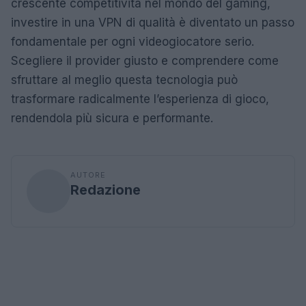
crescente competitività nel mondo del gaming,
investire in una VPN di qualità è diventato un passo
fondamentale per ogni videogiocatore serio.
Scegliere il provider giusto e comprendere come
sfruttare al meglio questa tecnologia può
trasformare radicalmente l’esperienza di gioco,
rendendola più sicura e performante.
AUTORE
Redazione