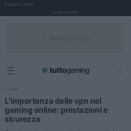
Salta al contenuto
6 Agosto 2026
6 Agosto 2026
⌕
×
⌕
I GAME
Cerca
L’importanza delle vpn nel
gaming online: prestazioni e
sicurezza