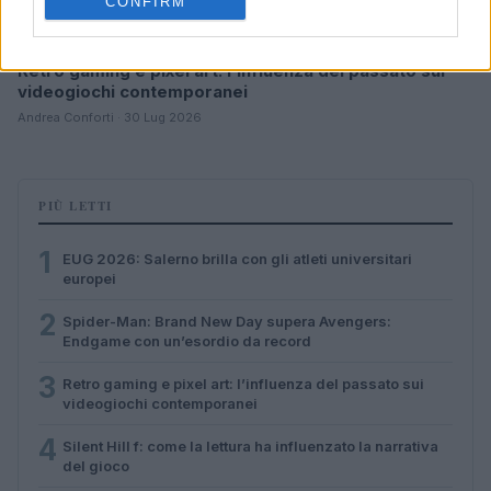
CONFIRM
Retro gaming e pixel art: l’influenza del passato sui
videogiochi contemporanei
Andrea Conforti · 30 Lug 2026
PIÙ LETTI
1
EUG 2026: Salerno brilla con gli atleti universitari
europei
2
Spider-Man: Brand New Day supera Avengers:
Endgame con un’esordio da record
3
Retro gaming e pixel art: l’influenza del passato sui
videogiochi contemporanei
4
Silent Hill f: come la lettura ha influenzato la narrativa
del gioco