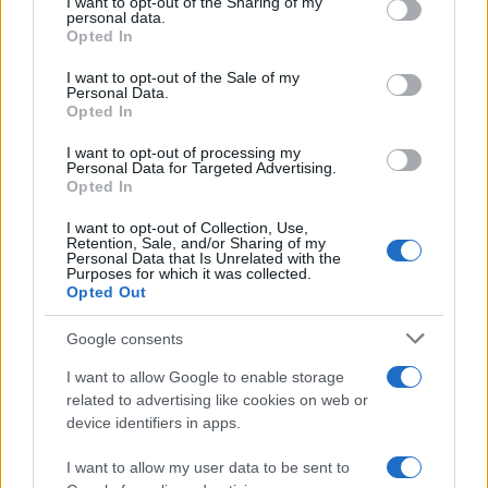
not limited to your visit or usage behaviour. You may click to
I want to opt-out of the Sharing of my
personal data.
grant or deny consent to Google and its third-party tags to
Opted In
use your data for below specified purposes in below Google
consent section.
I want to opt-out of the Sale of my
Personal Data.
Opted In
I want to opt-out of processing my
Personal Data for Targeted Advertising.
Opted In
I want to opt-out of Collection, Use,
Retention, Sale, and/or Sharing of my
EUG 2026: Salerno brilla con gli atleti universitari
Personal Data that Is Unrelated with the
europei
Purposes for which it was collected.
Opted Out
Andrea Conforti · 3 Ago 2026
Google consents
I GAME
I want to allow Google to enable storage
related to advertising like cookies on web or
device identifiers in apps.
I want to allow my user data to be sent to