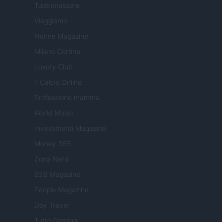
Tuobenessere
Viaggiamo
Nonne Magazine
Milano Cortina
Luxury Club
Il Calcio Online
Professione mamma
World Music
Investimenti Magazine
Money 365
Zona Nerd
B2B Magazine
People Magazine
Day Travel
Tutto Gaming