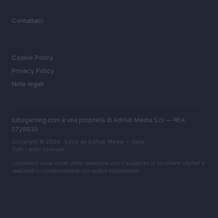
MAGAZINE
Contattaci
LEGALE
Cookie Policy
Privacy Policy
Note legali
tuttogaming.com è una proprietà di AdHub Media S.r.l. — REA
2729933
Copyright © 2026 · Edito da AdHub Media — Italia
Tutti i diritti riservati
I contenuti sono curati dalla redazione con il supporto di strumenti digitali e
realizzati in collaborazione con autori indipendenti.