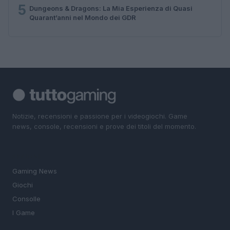
5
Dungeons & Dragons: La Mia Esperienza di Quasi
Quarant’anni nel Mondo dei GDR
Notizie, recensioni e passione per i videogiochi. Game
news, console, recensioni e prove dei titoli del momento.
SEZIONI
Gaming News
Giochi
Consolle
I Game