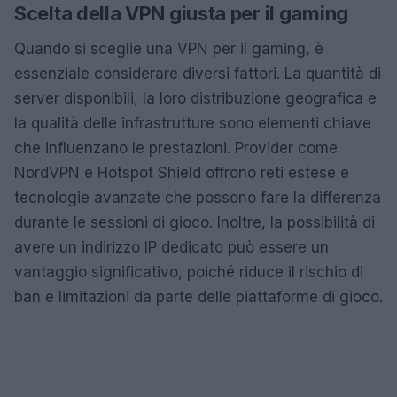
Scelta della VPN giusta per il gaming
Quando si sceglie una VPN per il gaming, è
essenziale considerare diversi fattori. La quantità di
server disponibili, la loro distribuzione geografica e
la qualità delle infrastrutture sono elementi chiave
che influenzano le prestazioni. Provider come
NordVPN e Hotspot Shield offrono reti estese e
tecnologie avanzate che possono fare la differenza
durante le sessioni di gioco. Inoltre, la possibilità di
avere un indirizzo IP dedicato può essere un
vantaggio significativo, poiché riduce il rischio di
ban e limitazioni da parte delle piattaforme di gioco.