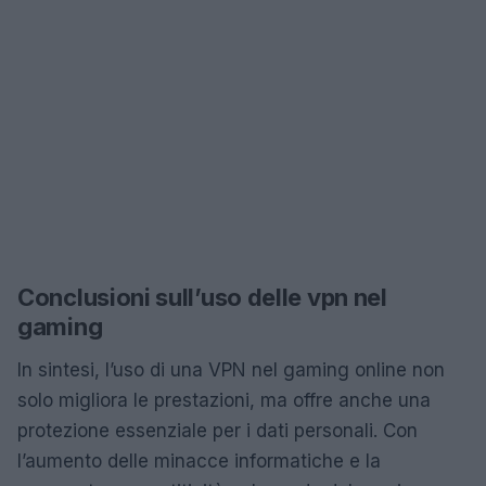
Conclusioni sull’uso delle vpn nel
gaming
In sintesi, l’uso di una VPN nel gaming online non
solo migliora le prestazioni, ma offre anche una
protezione essenziale per i dati personali. Con
l’aumento delle minacce informatiche e la