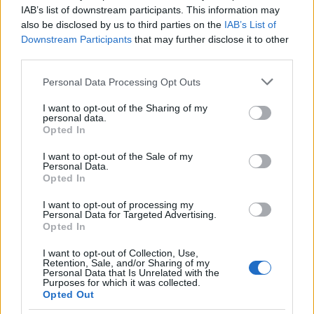
IAB’s list of downstream participants. This information may
also be disclosed by us to third parties on the
IAB’s List of
Downstream Participants
that may further disclose it to other
third parties.
Please note that this website/app uses one or more Google
Personal Data Processing Opt Outs
services and may gather and store information including but
not limited to your visit or usage behaviour. You may click to
I want to opt-out of the Sharing of my
personal data.
grant or deny consent to Google and its third-party tags to
Opted In
use your data for below specified purposes in below Google
Continua a leggere
consent section.
I want to opt-out of the Sale of my
Personal Data.
Opted In
I GAME
I want to opt-out of processing my
Personal Data for Targeted Advertising.
Opted In
I want to opt-out of Collection, Use,
Retention, Sale, and/or Sharing of my
Personal Data that Is Unrelated with the
Purposes for which it was collected.
Opted Out