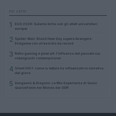
PIÙ LETTI
1
EUG 2026: Salerno brilla con gli atleti universitari
europei
2
Spider-Man: Brand New Day supera Avengers:
Endgame con un’esordio da record
3
Retro gaming e pixel art: l’influenza del passato sui
videogiochi contemporanei
4
Silent Hill f: come la lettura ha influenzato la narrativa
del gioco
5
Dungeons & Dragons: La Mia Esperienza di Quasi
Quarant’anni nel Mondo dei GDR