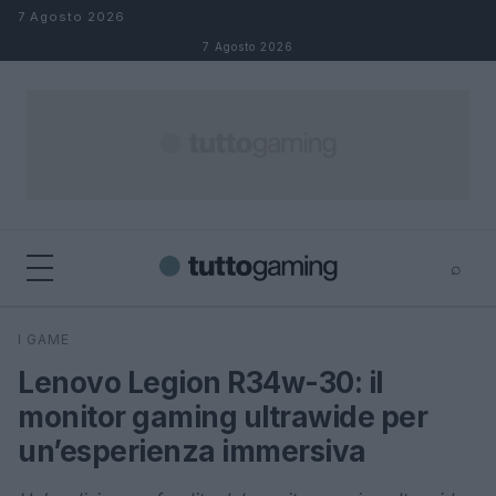
Salta al contenuto
7 Agosto 2026
7 Agosto 2026
⌕
×
⌕
I GAME
Cerca
Lenovo Legion R34w-30: il
monitor gaming ultrawide per
un’esperienza immersiva