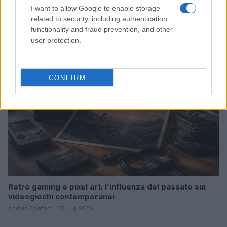
Spider-Man: Brand New Day supera Avengers:
I want to allow Google to enable storage
Endgame con un’esordio da record
related to security, including authentication
Ilaria Mauri · 2 Ago 2026
functionality and fraud prevention, and other
user protection.
I GAME
CONFIRM
Retro gaming e pixel art: l’influenza del passato sui
videogiochi contemporanei
Andrea Conforti · 30 Lug 2026