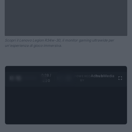
Scopri il Lenovo Legion R34w-30, il monitor gaming ultrawide per
un'esperienza di gioco immersiva.
0:29 /
Ad
hub
Media
POWERED
1
/
4
1:20
BY