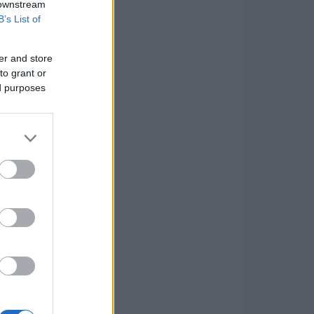
 downstream
B’s List of
er and store
to grant or
ed purposes