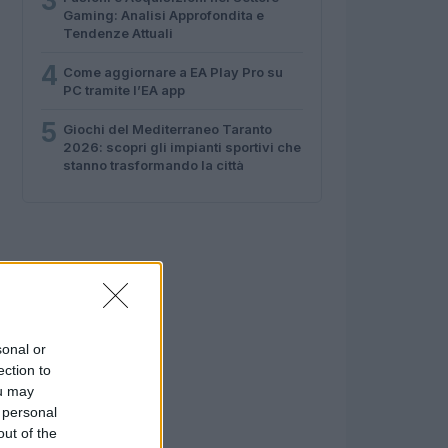
3
Gaming: Analisi Approfondita e
Tendenze Attuali
4
Come aggiornare a EA Play Pro su
PC tramite l’EA app
5
Giochi del Mediterraneo Taranto
2026: scopri gli impianti sportivi che
stanno trasformando la città
sonal or
ection to
ou may
 personal
out of the