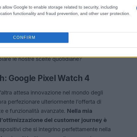
 Samsung si propongono come un forte
o allow Google to enable storage related to security, including
n rinnovato e driver doppi migliorati, questi
cation functionality and fraud prevention, and other user protection.
one degli audiofili. I primi feedback indicano un
citarie, segnalando un forte interesse da parte
CONFIRM
zione spinge i marchi a investire in ricerca e
mico e ricco di opzioni. Non è emozionante
are le nostre scelte quotidiane?
h: Google Pixel Watch 4
’altra attesa innovazione nel mondo degli
 perfezionare ulteriormente l’offerta di
e e funzionalità avanzate.
Nella mia
 l’ottimizzazione del customer journey è
spositivi che si integrino perfettamente nella