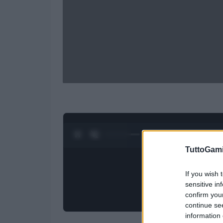
0:28 / 1:50
1
/
4
TuttoGam
If you wish 
sensitive in
confirm you
continue se
information 