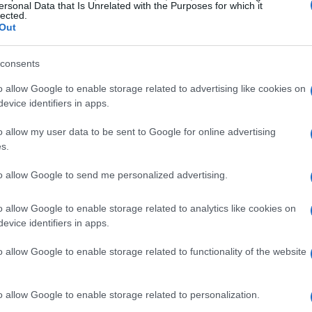
ersonal Data that Is Unrelated with the Purposes for which it
lected.
Out
consents
o allow Google to enable storage related to advertising like cookies on
olari: AirPods Pro 3 e Galaxy
evice identifiers in apps.
o allow my user data to be sent to Google for online advertising
s.
ciano come un’evoluzione significativa rispetto
to allow Google to send me personalized advertising.
Apple non ha ancora svelato ufficialmente i
ioramenti in termini di qualità audio,
o allow Google to enable storage related to analytics like cookies on
 batteria.
I dati ci raccontano una storia
evice identifiers in apps.
ù alla ricerca di auricolari che offrano
o allow Google to enable storage related to functionality of the website
nnessione stabile. Ti sei mai chiesto quanto sia
 quando ascolti musica o podcast?
o allow Google to enable storage related to personalization.