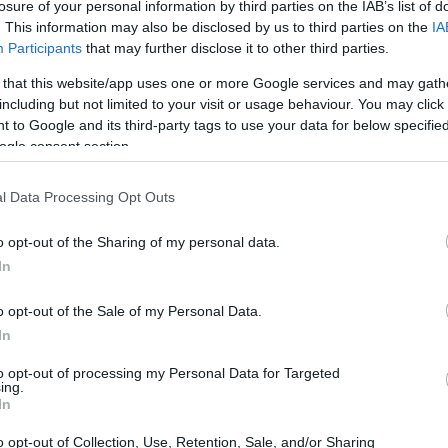
losure of your personal information by third parties on the IAB’s list of
colari e degli smartwatch ha conosciuto una vera
. This information may also be disclosed by us to third parties on the
IA
i nuovi modelli e tecnologie, l’esperienza
Participants
that may further disclose it to other third parties.
rata. Hai mai pensato a quanto sia diventato
 that this website/app uses one or more Google services and may gath
 gli AirPods Pro 3 di Apple e il Google Pixel Watch
including but not limited to your visit or usage behaviour. You may click 
 to Google and its third-party tags to use your data for below specifi
incipali innovazioni nel settore, analizzando
ogle consent section.
tto attraverso un approccio data-driven.
l Data Processing Opt Outs
o opt-out of the Sharing of my personal data.
In
o opt-out of the Sale of my Personal Data.
In
to opt-out of processing my Personal Data for Targeted
ing.
In
o opt-out of Collection, Use, Retention, Sale, and/or Sharing