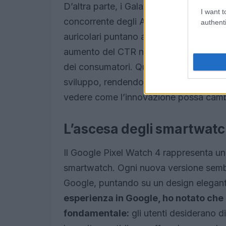
D’altra parte, i Galaxy Buds 3 Pro di
I want t
concorrente degli AirPods. Con un desig
authenti
auricolari puntano a catturare l’attenzi
aumento del CTR nelle campagne pubbli
dei consumatori. Questo tipo di competi
sviluppo, rendendo il mercato più dina
vedere come l’innovazione possa cambi
L’ascesa degli smartwatc
Il Google Pixel Watch 4 rappresenta un
smartwatch. Ogni nuova versione sembra
Google, puntando su un design elegant
esperienza in Google, ho notato che
fondamentale:
gli utenti desiderano di