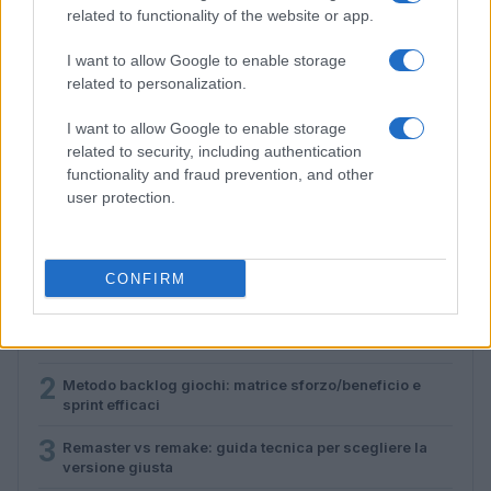
related to functionality of the website or app.
I want to allow Google to enable storage
related to personalization.
I want to allow Google to enable storage
Remaster vs remake: guida tecnica per scegliere la
related to security, including authentication
versione giusta
functionality and fraud prevention, and other
Andrea Conforti · 7 Ago 2026
user protection.
PIÙ LETTI
CONFIRM
1
Game design inclusivo: guida pratica alle opzioni
accessibili
2
Metodo backlog giochi: matrice sforzo/beneficio e
sprint efficaci
3
Remaster vs remake: guida tecnica per scegliere la
versione giusta