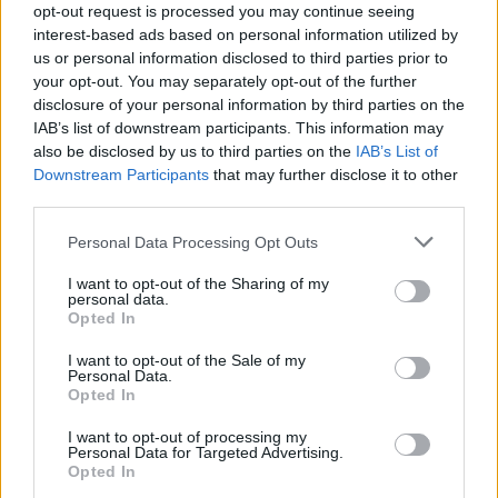
opt-out request is processed you may continue seeing
GIOCHI
interest-based ads based on personal information utilized by
us or personal information disclosed to third parties prior to
your opt-out. You may separately opt-out of the further
disclosure of your personal information by third parties on the
IAB’s list of downstream participants. This information may
also be disclosed by us to third parties on the
IAB’s List of
Downstream Participants
that may further disclose it to other
third parties.
Please note that this website/app uses one or more Google
Personal Data Processing Opt Outs
services and may gather and store information including but
not limited to your visit or usage behaviour. You may click to
I want to opt-out of the Sharing of my
personal data.
grant or deny consent to Google and its third-party tags to
Opted In
Game design inclusivo: guida pratica alle opzioni
use your data for below specified purposes in below Google
accessibili
consent section.
I want to opt-out of the Sale of my
Andrea Conforti · 8 Ago 2026
Personal Data.
Opted In
GIOCHI
I want to opt-out of processing my
Personal Data for Targeted Advertising.
Opted In