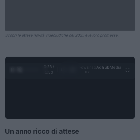
Scopri le attese novità videoludiche del 2025 e le loro promesse.
0:28 /
Ad
hub
Media
POWERED
1
/
4
1:50
BY
Un anno ricco di attese