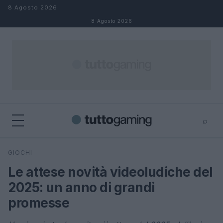
Salta al contenuto
8 Agosto 2026
8 Agosto 2026
⌕
×
⌕
GIOCHI
Cerca
Le attese novità videoludiche del
2025: un anno di grandi
promesse