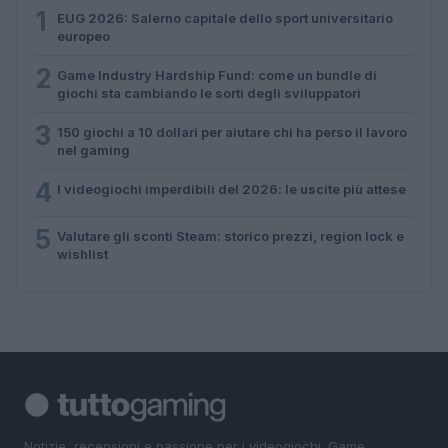
1
EUG 2026: Salerno capitale dello sport universitario
europeo
2
Game Industry Hardship Fund: come un bundle di
giochi sta cambiando le sorti degli sviluppatori
3
150 giochi a 10 dollari per aiutare chi ha perso il lavoro
nel gaming
4
I videogiochi imperdibili del 2026: le uscite più attese
5
Valutare gli sconti Steam: storico prezzi, region lock e
wishlist
Notizie, recensioni e passione per i videogiochi. Game