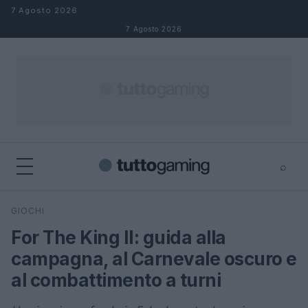
Salta al contenuto
7 Agosto 2026
7 Agosto 2026
⌕
×
⌕
GIOCHI
Cerca
For The King II: guida alla
campagna, al Carnevale oscuro e
al combattimento a turni