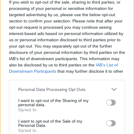
If you wish to opt-out of the sale, sharing to third parties, or
l’ambientazione di Fahrul con un motore grafico
processing of your personal or sensitive information for
targeted advertising by us, please use the below opt-out
aggiornato e meccaniche raffinate, offrendo una
section to confirm your selection. Please note that after your
combinazione di narrativa, strategia e rigiocabilità.
opt-out request is processed you may continue seeing
Che tu voglia affrontare la tirannia della regina
interest-based ads based on personal information utilized by
us or personal information disclosed to third parties prior to
Rosomon, provare la sopravvivenza estrema del
your opt-out. You may separately opt-out of the further
Carnevale oscuro o perfezionare l’arte del
disclosure of your personal information by third parties on the
posizionamento su griglia, il gioco propone
IAB’s list of downstream participants. This information may
also be disclosed by us to third parties on the
IAB’s List of
strumenti e sfide per mettere alla prova la tua
Downstream Participants
that may further disclose it to other
mente tattica e il tuo spirito d’avventura.
third parties.
Please note that this website/app uses one or more Google
Personal Data Processing Opt Outs
services and may gather and store information including but
AUTORE
not limited to your visit or usage behaviour. You may click to
I want to opt-out of the Sharing of my
personal data.
Beatrice Beretta
grant or deny consent to Google and its third-party tags to
Opted In
use your data for below specified purposes in below Google
Beatrice Beretta, basata a Bologna, annotò
consent section.
per la prima volta itinerari durante una notte al
I want to opt-out of the Sale of my
Personal Data.
portico di San Luca: da allora coordina
Opted In
rubriche sui viaggi urbani. In redazione