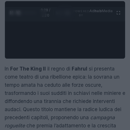
0:29 /
Ad
hub
Media
POWERED
1
/
4
1:20
BY
In
For The King II
il regno di
Fahrul
si presenta
come teatro di una ribellione epica: la sovrana un
tempo amata ha ceduto alle forze oscure,
trasformando i suoi sudditi in schiavi nelle miniere e
diffondendo una tirannia che richiede interventi
audaci. Questo titolo mantiene la radice ludica dei
precedenti capitoli, proponendo una
campagna
roguelite
che premia l’adattamento e la crescita