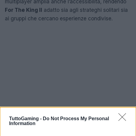
multiplayer amplia anche l’accessibilità, rendendo
For The King II
adatto sia agli strateghi solitari sia
ai gruppi che cercano esperienze condivise.
TuttoGaming -
Do Not Process My Personal
Information
Nel complesso, questo capitolo rinnova