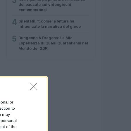
3
del passato sui videogiochi
contemporanei
4
Silent Hill f: come la lettura ha
influenzato la narrativa del gioco
5
Dungeons & Dragons: La Mia
Esperienza di Quasi Quarant’anni nel
Mondo dei GDR
sonal or
ection to
ou may
 personal
out of the