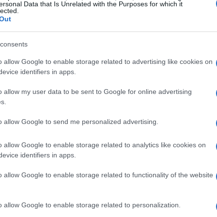
ersonal Data that Is Unrelated with the Purposes for which it
lected.
Out
consents
o allow Google to enable storage related to advertising like cookies on
evice identifiers in apps.
o allow my user data to be sent to Google for online advertising
s.
to allow Google to send me personalized advertising.
 agli anni ’50
o allow Google to enable storage related to analytics like cookies on
evice identifiers in apps.
’50, creando un’atmosfera nostalgica e
l Costs
è completamente interattivo e
o allow Google to enable storage related to functionality of the website
perienza dinamica in cui il caos e la fisica degli
Questa caratteristica non solo arricchisce il
o allow Google to enable storage related to personalization.