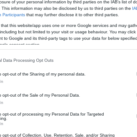
losure of your personal information by third parties on the IAB’s list of
. This information may also be disclosed by us to third parties on the
IA
Participants
that may further disclose it to other third parties.
te
 that this website/app uses one or more Google services and may gath
including but not limited to your visit or usage behaviour. You may click 
 evoluzione e
Deliver At All Costs
, sviluppato
 to Google and its third-party tags to use your data for below specifi
 pubblicato da Konami, rappresenta un esempio
ogle consent section.
a demo giocabile già disponibile su Steam, i
l Data Processing Opt Outs
entura che promette di sfidare le convenzioni
 dei primi due capitoli del gioco, permettendo ai
o opt-out of the Sharing of my personal data.
ntriche e divertenti, come la consegna di
In
nte.
o opt-out of the Sale of my Personal Data.
In
to opt-out of processing my Personal Data for Targeted
ing.
In
o opt-out of Collection, Use, Retention, Sale, and/or Sharing