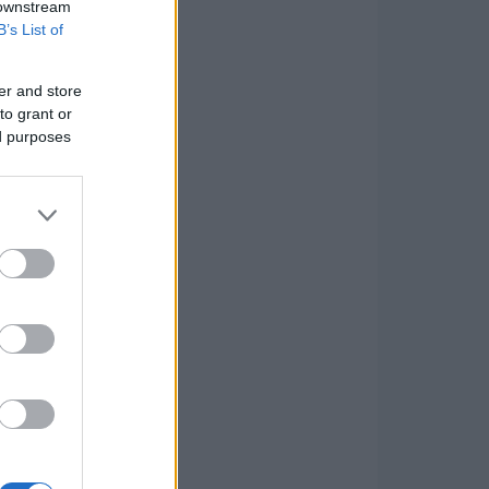
 downstream
B’s List of
er and store
to grant or
ed purposes