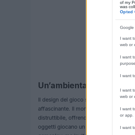
of my P
was col
Opted 
Google 
I want t
web or d
I want t
purpose
I want 
Un’ambientazione ispirata
I want t
web or d
Il design del gioco si ispira agli anni 
affascinante. Il mondo di
Deliver At Al
I want t
or app.
distruttibile, offrendo ai giocatori un’es
oggetti giocano un ruolo fondamentale. 
I want t