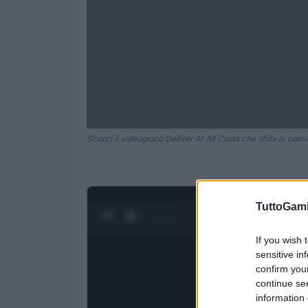
Scopri il videogioco Deliver At All Costs che sfida le conv
TuttoGam
0:27 / 1:23
1
/
4
If you wish 
sensitive in
confirm you
continue se
information 