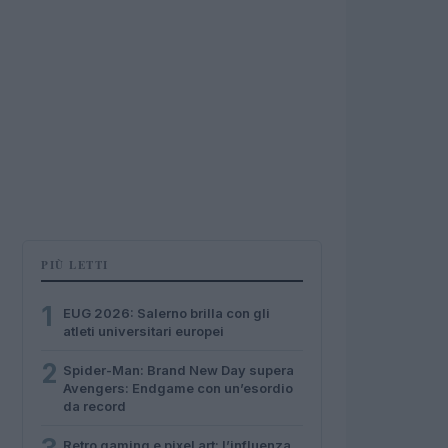
PIÙ LETTI
1
EUG 2026: Salerno brilla con gli
atleti universitari europei
2
Spider-Man: Brand New Day supera
Avengers: Endgame con un’esordio
da record
Retro gaming e pixel art: l’influenza