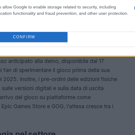
 esplorare e interagire con l’ambiente in modi
o allow Google to enable storage related to security, including
ere e modificare il mondo circostante aggiunge un
cation functionality and fraud prevention, and other user protection.
ertimento.
ordini
CONFIRM
svolgerà dal 24 febbraio al 3 marzo, Konami ha
so anticipato alla demo, disponibile dal 17
 fan di sperimentare il gioco prima della sua
l 2025. Inoltre, i pre-ordini delle edizioni fisiche
sulle versioni digitali e sulla data di uscita
arrivo del gioco su piattaforme come
 Epic Games Store e GOG, l’attesa cresce tra i
gia nel settore