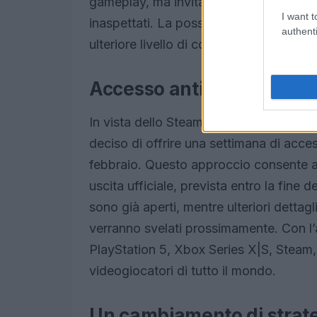
gameplay, ma invita anche i giocatori a
I want t
inaspettati. La possibilità di distrugg
authenti
ulteriore livello di coinvolgimento e div
Accesso anticipato e pre-
In vista dello Steam Next Fest, che si 
deciso di offrire una settimana di acces
febbraio. Questo approccio consente ai
uscita ufficiale, prevista entro la fine de
sono già aperti, mentre ulteriori dettagli 
verranno svelati prossimamente. Con l’
PlayStation 5, Xbox Series X|S, Steam,
videogiocatori di tutto il mondo.
Un cambiamento di strate