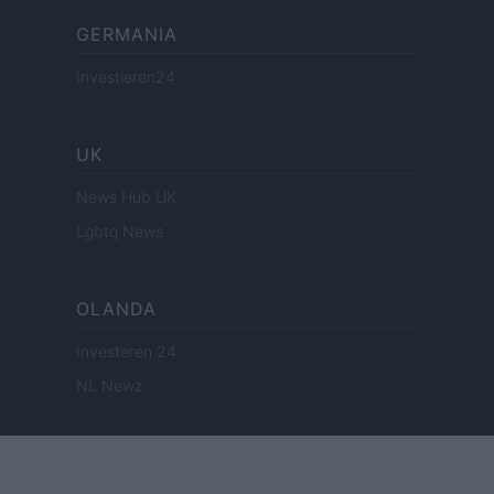
GERMANIA
Investieren24
UK
News Hub UK
Lgbtq News
OLANDA
Investeren 24
NL Newz