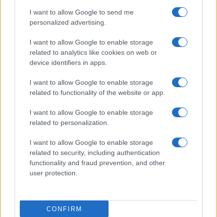
senza rischi di garanzia
I want to allow Google to send me
personalized advertising.
Escludere software
riavvio, collegamento via
cavo, aggiornamenti, reset e calibrazione.
I want to allow Google to enable storage
Pulizia esterna
a basso rischio: aria compressa,
related to analytics like cookies on web or
alcol isopropilico 99%, attesa di evaporazione.
device identifiers in apps.
Valutare l’assistenza
se la garanzia è attiva o
I want to allow Google to enable storage
se i sigilli sono intatti.
related to functionality of the website or app.
Aprire
solo fuori garanzia e con strumenti
adeguati, documentando ogni passaggio.
I want to allow Google to enable storage
Sostituire moduli
se i sintomi indicano usura
related to personalization.
meccanica persistente.
I want to allow Google to enable storage
related to security, including authentication
Seguire questa sequenza riduce i tentativi a vuoto,
functionality and fraud prevention, and other
preserva la
garanzia
quando possibile e consente
user protection.
di intervenire con precisione tecnica quando
necessario, riportando il controller a una risposta
affidabile
e prevedibile.
CONFIRM