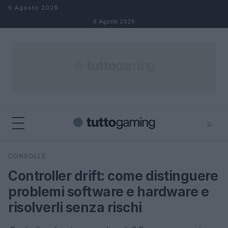
Salta al contenuto
6 Agosto 2026
6 Agosto 2026
⌕
×
⌕
CONSOLLE
Cerca
Controller drift: come distinguere
problemi software e hardware e
risolverli senza rischi