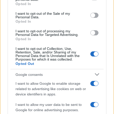
drop-in
con connettori o moduli Hall retrofit
grant or deny consent to Google and its third-party tags to
Opted In
use your data for below specified purposes in below Google
compatibili.
consent section.
I want to opt-out of the Sale of my
Personal Data.
Eseguire foto a ogni fase per il riassemblaggio
Opted In
corretto.
Usare flussante di qualità e temperatura
I want to opt-out of processing my
Personal Data for Targeted Advertising.
controllata per evitare delaminazioni.
Opted In
Al termine, verificare in diagnostica il centraggio
I want to opt-out of Collection, Use,
e regolare la
dead zone
a valori minimi stabili.
Retention, Sale, and/or Sharing of my
Personal Data that Is Unrelated with the
Purposes for which it was collected.
Dopo la sostituzione, eseguire una
calibrazione
Opted Out
completa e stress test con movimenti lenti e rapidi
Google consents
sugli assi. Se il segnale è stabile e il ritorno al
centro è ripetibile, la riparazione è riuscita. In caso
I want to allow Google to enable storage
related to advertising like cookies on web or
contrario, controllare saldature fredde, flat non
device identifiers in apps.
inseriti correttamente o guasti concomitanti al
PCB
.
I want to allow my user data to be sent to
Google for online advertising purposes.
Checklist rapida: percorso decisionale