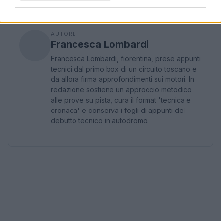
AUTORE
Francesca Lombardi
Francesca Lombardi, fiorentina, prese appunti
tecnici dal primo box di un circuito toscano e
da allora firma approfondimenti sui motori. In
redazione sostiene un approccio metodico
alle prove su pista, cura il format 'tecnica e
cronaca' e conserva i fogli di appunti del
debutto tecnico in autodromo.