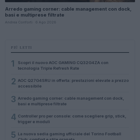
Arredo gaming corner: cable management con dock,
basi e multiprese filtrate
Andrea Conforti · 6 Ago 2026
PIÙ LETTI
1
Scopri il nuovo AOC GAMING CQ32G4ZA con
tecnologia Triple Refresh Rate
2
AOC Q27G4SRU in offerta: prestazioni elevate a prezzo
accessibile
3
Arredo gaming corner: cable management con dock,
basi e multiprese filtrate
4
Controller pro per console: come scegliere grip, stick,
trigger e moduli
5
La nuova sedia gaming ufficiale del Torino Football
Club: comfort e stile granata