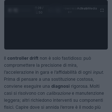
0:29 /
Ad
hub
Media
POWERED
1
/
4
1:50
BY
Il
controller drift
non è solo fastidioso: può
compromettere la precisione di mira,
l’accelerazione in gara e l’affidabilità di ogni
input
.
Prima di pensare a una sostituzione costosa,
conviene eseguire una
diagnosi
rigorosa. Molti
casi si risolvono con
calibrazione
e manutenzione
leggera; altri richiedono interventi su componenti
fisici. Capire dove si annida l’errore è il modo più