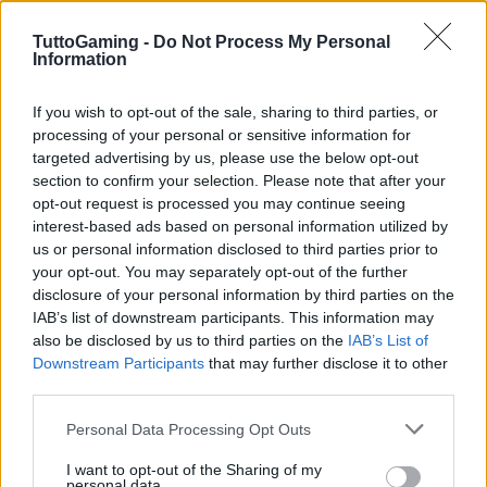
problema e rendere antieconomica la riparazione.
TuttoGaming -
Do Not Process My Personal
Information
Sostituzione moduli: scelta ricambi,
passaggi chiave e verifiche
If you wish to opt-out of the sale, sharing to third parties, or
processing of your personal or sensitive information for
Per molti controller esistono
moduli stick
targeted advertising by us, please use the below opt-out
section to confirm your selection. Please note that after your
sostitutivi compatibili o kit ufficiali. Preferire ricambi
opt-out request is processed you may continue seeing
di qualità (tolleranze strette e piste resistenti
interest-based ads based on personal information utilized by
all’usura) e verificare il modello esatto del
us or personal information disclosed to third parties prior to
your opt-out. You may separately opt-out of the further
potenziometro
o del sensore richiesto. I passaggi
disclosure of your personal information by third parties on the
essenziali includono: apertura della scocca,
IAB’s list of downstream participants. This information may
rimozione della scheda o del gruppo stick,
also be disclosed by us to third parties on the
IAB’s List of
Downstream Participants
that may further disclose it to other
dissaldatura del modulo difettoso con stazione a
third parties.
aria calda
o saldatore fine, pulizia delle piazzole e
Please note that this website/app uses one or more Google
saldatura del nuovo componente, quindi
Personal Data Processing Opt Outs
services and may gather and store information including but
rimontaggio. Per chi non salda, valutare soluzioni
not limited to your visit or usage behaviour. You may click to
I want to opt-out of the Sharing of my
personal data.