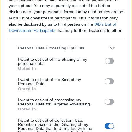
your opt-out. You may separately opt-out of the further
AUTORE
Andrea Conforti
disclosure of your personal information by third parties on the
IAB’s list of downstream participants. This information may
Andrea Conforti, 46enne torinese dal look
also be disclosed by us to third parties on the
IAB’s List of
casual e naturale, è un analista tattico che
Downstream Participants
that may further disclose it to other
trasforma dati e clip in racconti social. Ricorda
third parties.
quando annotò la rimonta al box stampa dello
Stadio Olimpico Grande Torino: da
Please note that this website/app uses one or more Google
Personal Data Processing Opt Outs
quell'appunto nacque la sua linea editoriale,
services and may gather and store information including but
che propugna spiegazioni visive per il tifoso
not limited to your visit or usage behaviour. You may click to
I want to opt-out of the Sharing of my
personal data.
critico. Dettaglio unico: una stagione
grant or deny consent to Google and its third-party tags to
Opted In
allenatore under15 al Chieri e ciclista urbano.
use your data for below specified purposes in below Google
consent section.
I want to opt-out of the Sale of my
Personal Data.
Opted In
I want to opt-out of processing my
Personal Data for Targeted Advertising.
Opted In
I want to opt-out of Collection, Use,
Retention, Sale, and/or Sharing of my
Personal Data that Is Unrelated with the