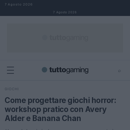
Salta al contenuto
7 Agosto 2026
7 Agosto 2026
⌕
×
⌕
GIOCHI
Cerca
Come progettare giochi horror:
workshop pratico con Avery
Alder e Banana Chan