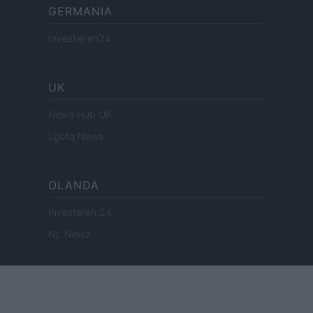
GERMANIA
Investieren24
UK
News Hub UK
Lgbtq News
OLANDA
Investeren 24
NL Newz