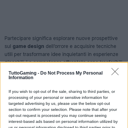
Partecipare significa esplorare nuove prospettive
sul
game design
dell’orrore e acquisire tecniche
utili per trasformare idee inquietanti in esperienze
giocabili. Le competenze affrontate sono trasferibili
a diversi formati: videogiochi, giochi di ruolo, giochi
TuttoGaming -
Do Not Process My Personal
Information
da tavolo e performance interattive. Se il tuo
interesse è capire come tradurre la paura in
If you wish to opt-out of the sale, sharing to third parties, or
meccaniche e narrative efficaci, questo workshop
processing of your personal or sensitive information for
offre una sintesi pratica e ispirante condotta da due
targeted advertising by us, please use the below opt-out
section to confirm your selection. Please note that after your
autrici capaci di sfidare le convenzioni del genere.
opt-out request is processed you may continue seeing
interest-based ads based on personal information utilized by
us or personal information disclosed to third parties prior to