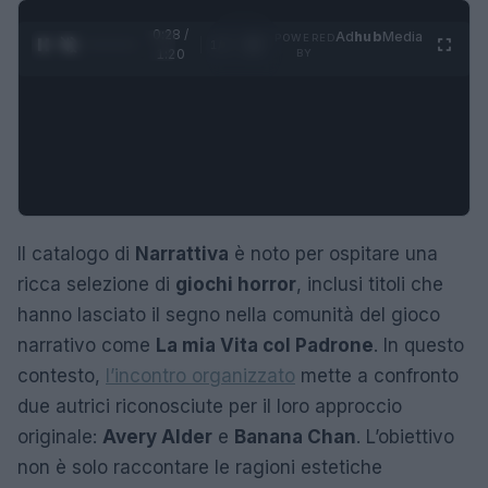
0:29 /
Ad
hub
Media
POWERED
1
/
4
1:20
BY
Il catalogo di
Narrattiva
è noto per ospitare una
ricca selezione di
giochi horror
, inclusi titoli che
hanno lasciato il segno nella comunità del gioco
narrativo come
La mia Vita col Padrone
. In questo
contesto,
l’incontro organizzato
mette a confronto
due autrici riconosciute per il loro approccio
originale:
Avery Alder
e
Banana Chan
. L’obiettivo
non è solo raccontare le ragioni estetiche