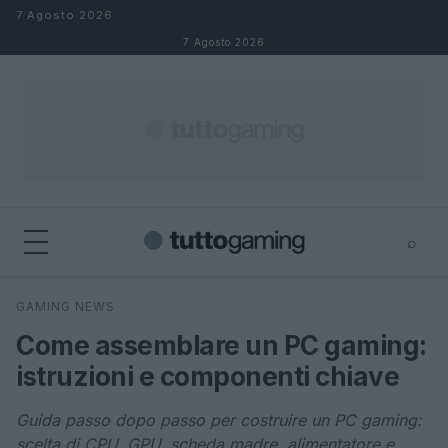
Salta al contenuto
7 Agosto 2026
7 Agosto 2026
⌕
×
⌕
GAMING NEWS
Cerca
Come assemblare un PC gaming:
istruzioni e componenti chiave
Guida passo dopo passo per costruire un PC gaming:
scelta di CPU, GPU, scheda madre, alimentatore e