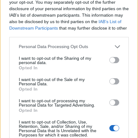
your opt-out. You may separately opt-out of the further
Andrea Conforti
disclosure of your personal information by third parties on the
Andrea Conforti, 46enne torinese dal look
IAB’s list of downstream participants. This information may
casual e naturale, è un analista tattico che
also be disclosed by us to third parties on the
IAB’s List of
trasforma dati e clip in racconti social. Ricorda
Downstream Participants
that may further disclose it to other
quando annotò la rimonta al box stampa dello
third parties.
Stadio Olimpico Grande Torino: da
Please note that this website/app uses one or more Google
Personal Data Processing Opt Outs
quell'appunto nacque la sua linea editoriale,
services and may gather and store information including but
che propugna spiegazioni visive per il tifoso
not limited to your visit or usage behaviour. You may click to
I want to opt-out of the Sharing of my
critico. Dettaglio unico: una stagione
personal data.
grant or deny consent to Google and its third-party tags to
allenatore under15 al Chieri e ciclista urbano.
Opted In
use your data for below specified purposes in below Google
consent section.
I want to opt-out of the Sale of my
Personal Data.
Opted In
I want to opt-out of processing my
Personal Data for Targeted Advertising.
Opted In
I want to opt-out of Collection, Use,
Retention, Sale, and/or Sharing of my
Personal Data that Is Unrelated with the
Purposes for which it was collected.