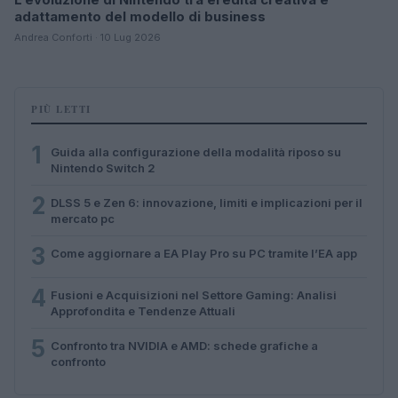
adattamento del modello di business
Andrea Conforti · 10 Lug 2026
PIÙ LETTI
1
Guida alla configurazione della modalità riposo su
Nintendo Switch 2
2
DLSS 5 e Zen 6: innovazione, limiti e implicazioni per il
mercato pc
3
Come aggiornare a EA Play Pro su PC tramite l’EA app
4
Fusioni e Acquisizioni nel Settore Gaming: Analisi
Approfondita e Tendenze Attuali
5
Confronto tra NVIDIA e AMD: schede grafiche a
confronto