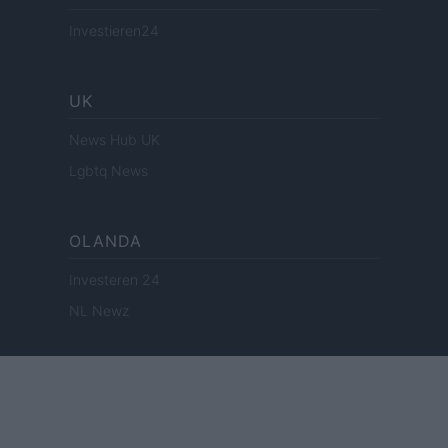
Investieren24
UK
News Hub UK
Lgbtq News
OLANDA
Investeren 24
NL Newz