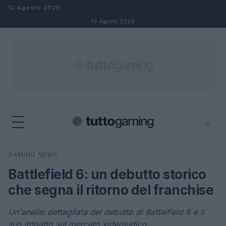
Salta al contenuto
10 Agosto 2026
10 Agosto 2026
⌕
×
⌕
GAMING NEWS
Cerca
Battlefield 6: un debutto storico
che segna il ritorno del franchise
Un'analisi dettagliata del debutto di Battlefield 6 e il
suo impatto sul mercato videoludico.