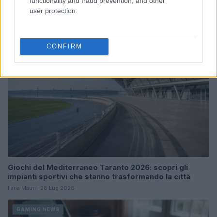
functionality and fraud prevention, and other
user protection.
Francesca Lombardi · 2 Ago 2026
GAMING NEWS
CONFIRM
Giochi del Mediterraneo Taranto 2026: scopri gli
impianti sportivi che stanno trasformando la città
Ilaria Mauri · 28 Lug 2026
GAMING NEWS