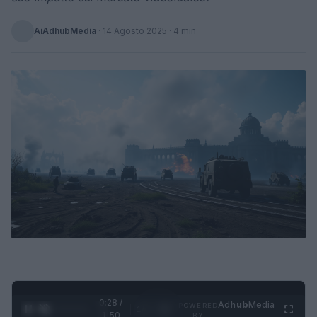
AiAdhubMedia
·
14 Agosto 2025
· 4 min
0:29 /
Ad
hub
Media
POWERED
1
/
4
1:50
BY