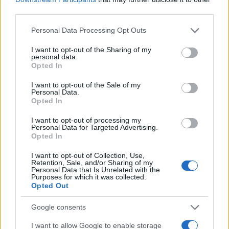
AUTORE
third parties.
AiAdhubMedia
Please note that this website/app uses one or more Google
Personal Data Processing Opt Outs
services and may gather and store information including but
not limited to your visit or usage behaviour. You may click to
I want to opt-out of the Sharing of my
personal data.
grant or deny consent to Google and its third-party tags to
Opted In
use your data for below specified purposes in below Google
consent section.
I want to opt-out of the Sale of my
Personal Data.
Opted In
I want to opt-out of processing my
Personal Data for Targeted Advertising.
Opted In
I want to opt-out of Collection, Use,
Retention, Sale, and/or Sharing of my
Personal Data that Is Unrelated with the
Purposes for which it was collected.
Opted Out
Google consents
I want to allow Google to enable storage