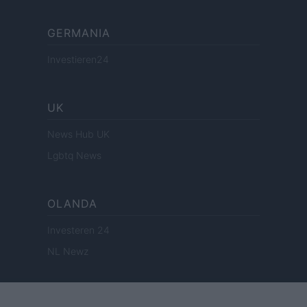
GERMANIA
Investieren24
UK
News Hub UK
Lgbtq News
OLANDA
Investeren 24
NL Newz