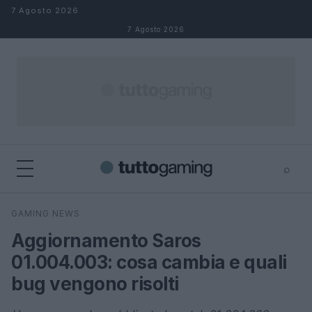
Salta al contenuto
7 Agosto 2026
7 Agosto 2026
⌕
×
⌕
GAMING NEWS
Cerca
Aggiornamento Saros
01.004.003: cosa cambia e quali
bug vengono risolti