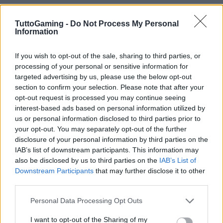
TuttoGaming -
Do Not Process My Personal
Information
If you wish to opt-out of the sale, sharing to third parties, or
Note finali
processing of your personal or sensitive information for
targeted advertising by us, please use the below opt-out
section to confirm your selection. Please note that after your
La patch 01.004.003 rappresenta un passo
opt-out request is processed you may continue seeing
concreto verso una versione più stabile di
Saros
:
interest-based ads based on personal information utilized by
risolve errori che interrompevano la progressione,
us or personal information disclosed to third parties prior to
your opt-out. You may separately opt-out of the further
sistema malfunzionamenti legati ad armi e abilità e
disclosure of your personal information by third parties on the
introduce piccoli ritocchi tecnici. Per i giocatori
IAB’s list of downstream participants. This information may
afflitti dai problemi citati, l’aggiornamento dovrebbe
also be disclosed by us to third parties on the
IAB’s List of
Downstream Participants
that may further disclose it to other
restituire molte run compromesse; per chi invece
third parties.
attende nuove funzionalità come la
photo mode
o il
Please note that this website/app uses one or more Google
supporto co-op, rimane l’incertezza sui piani futuri,
Personal Data Processing Opt Outs
services and may gather and store information including but
ma la risposta rapida del team lascia buone
not limited to your visit or usage behaviour. You may click to
I want to opt-out of the Sharing of my