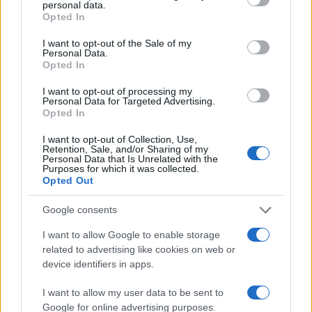
personal data.
prospettive per ulteriori miglioramenti.
grant or deny consent to Google and its third-party tags to
Opted In
use your data for below specified purposes in below Google
consent section.
I want to opt-out of the Sale of my
Personal Data.
Opted In
AUTORE
Andrea Innocenti
I want to opt-out of processing my
Personal Data for Targeted Advertising.
Andrea Innocenti ha coordinato dall'estero il
Opted In
rientro di una cronista napoletana durante una
crisi diplomatica, gestendo contatti con
I want to opt-out of Collection, Use,
consolati; è corrispondente esteri che
Retention, Sale, and/or Sharing of my
Personal Data that Is Unrelated with the
definisce linee editoriali sulla geopolitica. Nato
Purposes for which it was collected.
a Napoli, parla dialetto locale e mantiene
Opted Out
rapporti con ONG partenopee.
Google consents
I want to allow Google to enable storage
related to advertising like cookies on web or
device identifiers in apps.
I want to allow my user data to be sent to
Google for online advertising purposes.