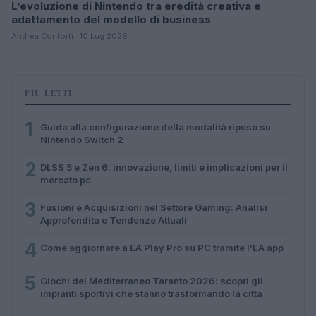
L’evoluzione di Nintendo tra eredità creativa e
adattamento del modello di business
Andrea Conforti · 10 Lug 2026
PIÙ LETTI
1
Guida alla configurazione della modalità riposo su
Nintendo Switch 2
2
DLSS 5 e Zen 6: innovazione, limiti e implicazioni per il
mercato pc
3
Fusioni e Acquisizioni nel Settore Gaming: Analisi
Approfondita e Tendenze Attuali
4
Come aggiornare a EA Play Pro su PC tramite l’EA app
5
Giochi del Mediterraneo Taranto 2026: scopri gli
impianti sportivi che stanno trasformando la città