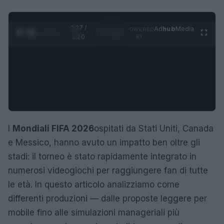
0:28 /
Ad
hub
Media
POWERED
1
/
4
1:20
BY
I
Mondiali FIFA 2026
ospitati da Stati Uniti, Canada
e Messico, hanno avuto un impatto ben oltre gli
stadi: il torneo è stato rapidamente integrato in
numerosi videogiochi per raggiungere fan di tutte
le età. In questo articolo analizziamo come
differenti produzioni — dalle proposte leggere per
mobile fino alle simulazioni manageriali più