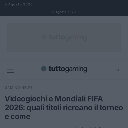
Salta al contenuto
8 Agosto 2026
8 Agosto 2026
⌕
×
⌕
GAMING NEWS
Cerca
Videogiochi e Mondiali FIFA
2026: quali titoli ricreano il torneo
e come