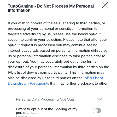
crossover su piattaforme social servono invece a
TuttoGaming -
Do Not Process My Personal
Information
diffondere il torneo a un pubblico più ampio e
giovane, offrendo esperienze immediate ma meno
If you wish to opt-out of the sale, sharing to third parties, or
realistiche. Chi cerca una simulazione profonda
processing of your personal or sensitive information for
troverà soddisfazione soprattutto nelle proposte
targeted advertising by us, please use the below opt-out
section to confirm your selection. Please note that after your
che integrano il Mondiale in modalità carriera o
opt-out request is processed you may continue seeing
manageriale.
interest-based ads based on personal information utilized by
us or personal information disclosed to third parties prior to
La presenza del Mondiale nei videogiochi dimostra
your opt-out. You may separately opt-out of the further
disclosure of your personal information by third parties on the
quanto l’evento sportivo sia diventato un fenomeno
IAB’s list of downstream participants. This information may
culturale oltre che sportivo: dalle partite rapide
also be disclosed by us to third parties on the
IAB’s List of
all’immersività manageriale, ogni giocatore può
Downstream Participants
that may further disclose it to other
third parties.
scegliere l’approccio che preferisce per rivivere il
torneo anche in forma virtuale.
Please note that this website/app uses one or more Google
Personal Data Processing Opt Outs
services and may gather and store information including but
not limited to your visit or usage behaviour. You may click to
I want to opt-out of the Sharing of my
personal data.
grant or deny consent to Google and its third-party tags to