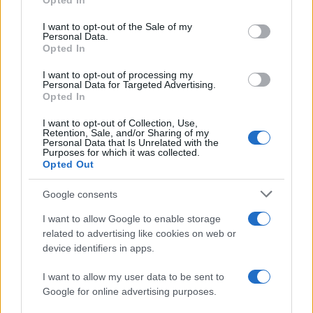
Opted In
AUTORE
use your data for below specified purposes in below Google
Andrea Conforti
consent section.
I want to opt-out of the Sale of my
Personal Data.
Andrea Conforti, 46enne torinese dal look
Opted In
casual e naturale, è un analista tattico che
trasforma dati e clip in racconti social. Ricorda
I want to opt-out of processing my
quando annotò la rimonta al box stampa dello
Personal Data for Targeted Advertising.
Opted In
Stadio Olimpico Grande Torino: da
quell'appunto nacque la sua linea editoriale,
I want to opt-out of Collection, Use,
che propugna spiegazioni visive per il tifoso
Retention, Sale, and/or Sharing of my
critico. Dettaglio unico: una stagione
Personal Data that Is Unrelated with the
Purposes for which it was collected.
allenatore under15 al Chieri e ciclista urbano.
Opted Out
Google consents
I want to allow Google to enable storage
related to advertising like cookies on web or
device identifiers in apps.
I want to allow my user data to be sent to
Google for online advertising purposes.