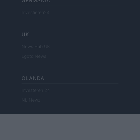
GERMANIA
Investieren24
UK
News Hub UK
Lgbtq News
OLANDA
Investeren 24
NL Newz