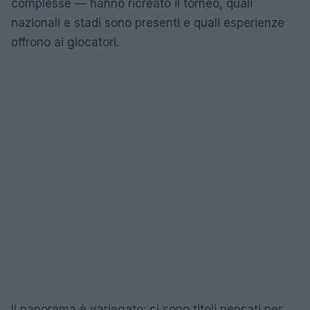
complesse — hanno ricreato il torneo, quali
nazionali e stadi sono presenti e quali esperienze
offrono ai giocatori.
Il panorama è variegato: ci sono titoli pensati per