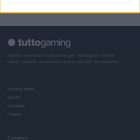
Notizie, recensioni e passione per i videogiochi. Game
news, console, recensioni e prove dei titoli del momento.
SEZIONI
Gaming News
Giochi
Consolle
I Game
MAGAZINE
Contattaci