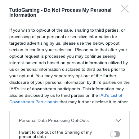
TuttoGaming -
Do Not Process My Personal
Information
If you wish to opt-out of the sale, sharing to third parties, or
processing of your personal or sensitive information for
targeted advertising by us, please use the below opt-out
section to confirm your selection. Please note that after your
Lenovo Legion 27Q-2C: il monitor gaming curvo con
opt-out request is processed you may continue seeing
240Hz e risoluzione 1440p
interest-based ads based on personal information utilized by
us or personal information disclosed to third parties prior to
Francesca Lombardi · 8 Ago 2026
your opt-out. You may separately opt-out of the further
disclosure of your personal information by third parties on the
CONSOLLE
IAB’s list of downstream participants. This information may
also be disclosed by us to third parties on the
IAB’s List of
Downstream Participants
that may further disclose it to other
third parties.
Please note that this website/app uses one or more Google
Personal Data Processing Opt Outs
services and may gather and store information including but
not limited to your visit or usage behaviour. You may click to
I want to opt-out of the Sharing of my
personal data.
grant or deny consent to Google and its third-party tags to