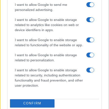
Windows 11 e gaming: perché Microsoft ha rimosso i
I want to allow Google to send me
consigli su 32 GB di RAM
personalized advertising.
Francesca Lombardi · 8 Ago 2026
I want to allow Google to enable storage
related to analytics like cookies on web or
device identifiers in apps.
PIÙ LETTI
I want to allow Google to enable storage
1
related to functionality of the website or app.
Lenovo Legion 27Q-2C: il monitor gaming curvo con
240Hz e risoluzione 1440p
I want to allow Google to enable storage
2
Yamal in vacanza a Medellín: il divertimento con la
related to personalization.
consolle e l’inno colombiano
I want to allow Google to enable storage
3
Windows 11 e gaming: perché Microsoft ha rimosso i
related to security, including authentication
consigli su 32 GB di RAM
functionality and fraud prevention, and other
user protection.
4
Monitor Philips 34M2C3500L: offerta imperdibile per
gaming e produttività
5
ROG Strix e ROG Swift: le nuove frontiere del gaming
CONFIRM
competitivo