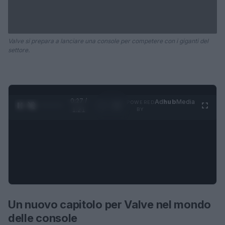
Valve si prepara a lanciare una console per competere con i giganti del
settore.
0:28 /
Ad
hub
Media
POWERED
1
/
4
1:21
BY
Un nuovo capitolo per Valve nel mondo
delle console