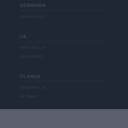
GERMANIA
Investieren24
UK
News Hub UK
Lgbtq News
OLANDA
Investeren 24
NL Newz