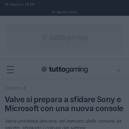
Salta al contenuto
10 Agosto 2026
10 Agosto 2026
⌕
×
⌕
CONSOLLE
Cerca
Valve si prepara a sfidare Sony e
Microsoft con una nuova console
Valve potrebbe lanciarsi nel mercato delle console da
salotto, sfidando i colossi del settore.