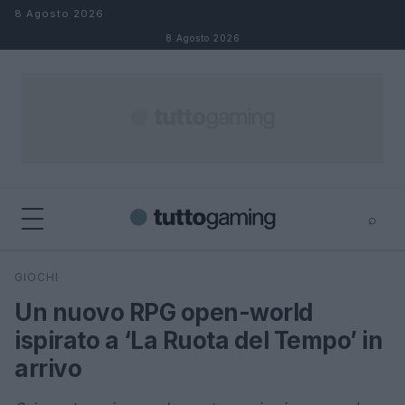
Salta al contenuto
8 Agosto 2026
8 Agosto 2026
⌕
×
⌕
GIOCHI
Cerca
Un nuovo RPG open-world
ispirato a ‘La Ruota del Tempo’ in
arrivo