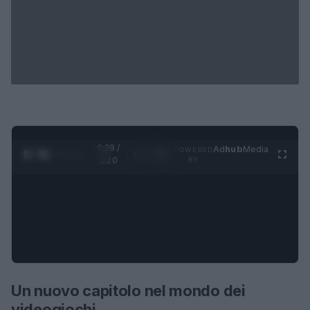
0:28 /
Ad
hub
Media
POWERED
1
/
4
1:20
BY
Un nuovo capitolo nel mondo dei
videogiochi