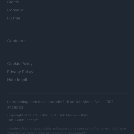
Giochi
Consolle
I Game
MAGAZINE
Contattaci
LEGALE
Cookie Policy
Privacy Policy
Note legali
tuttogaming.com è una proprietà di AdHub Media S.r.l. — REA
2729933
Copyright © 2026 · Edito da AdHub Media — Italia
Tutti i diritti riservati
I contenuti sono curati dalla redazione con il supporto di strumenti digitali e
realizzati in collaborazione con autori indipendenti.