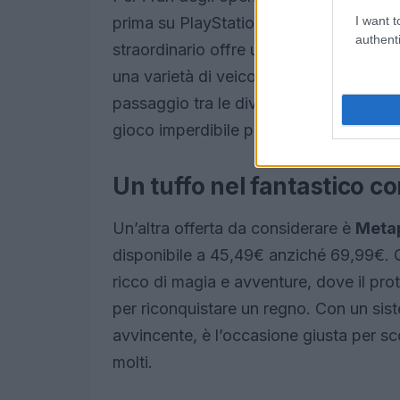
I want t
prima su PlayStation Store: solo 55,99
authenti
straordinario offre un’esperienza imm
una varietà di veicoli e gare che promet
passaggio tra le diverse superfici di 
gioco imperdibile per gli amanti delle c
Un tuffo nel fantastico 
Un’altra offerta da considerare è
Metap
disponibile a 45,49€ anziché 69,99€. 
ricco di magia e avventure, dove il pro
per riconquistare un regno. Con un sis
avvincente, è l’occasione giusta per sco
molti.