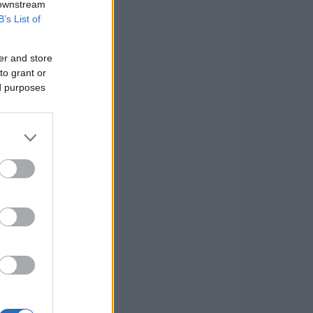
 downstream
B’s List of
er and store
to grant or
ed purposes