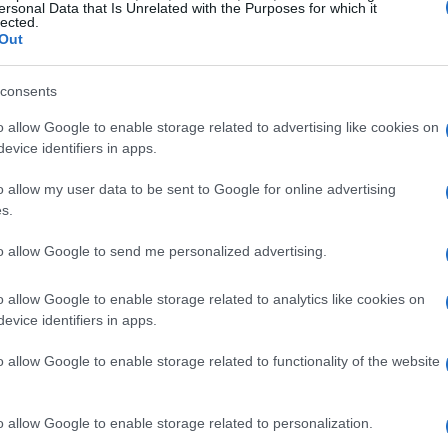
ersonal Data that Is Unrelated with the Purposes for which it
lected.
Out
consents
n perdere
o allow Google to enable storage related to advertising like cookies on
evice identifiers in apps.
iamo il fantastico
Indiana Jones e l’Antico
o allow my user data to be sent to Google for online advertising
 MachineGames, è una celebrazione della
s.
 prima volta in assoluto, il titolo è in sconto a
to allow Google to send me personalized advertising.
nta un risparmio del 20%. Ambientato tra le
ta” e “L’Ultima Crociata”, il gioco ci offre la
o allow Google to enable storage related to analytics like cookies on
avvincente, ricca di personaggi intriganti come
evice identifiers in apps.
ss, a caccia di un potere misterioso.
o allow Google to enable storage related to functionality of the website
imenti epici
o allow Google to enable storage related to personalization.
zon 5
è ora disponibile a un prezzo mai visto