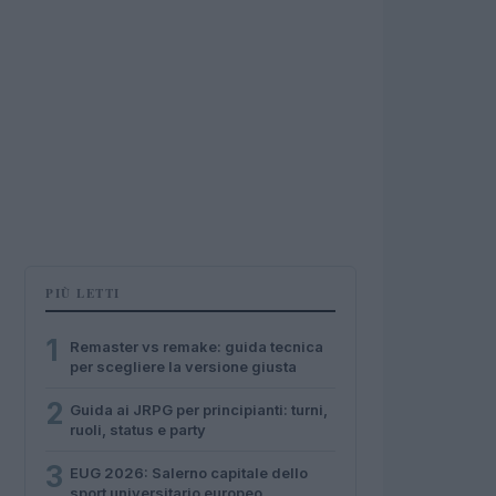
PIÙ LETTI
1
Remaster vs remake: guida tecnica
per scegliere la versione giusta
2
Guida ai JRPG per principianti: turni,
ruoli, status e party
3
EUG 2026: Salerno capitale dello
sport universitario europeo