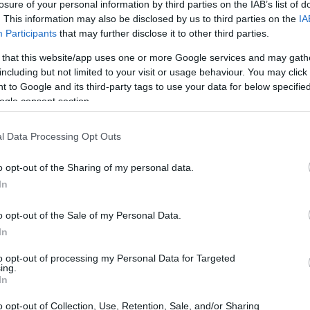
losure of your personal information by third parties on the IAB’s list of
ays of Play sono tornati su PlayStation Store,
. This information may also be disclosed by us to third parties on the
IA
ui giochi per PS4 e PS5. Fino all’11 giugno, i
Participants
that may further disclose it to other third parties.
i su titoli che non hanno mai visto una riduzione
 that this website/app uses one or more Google services and may gath
non perdere per ampliare la propria libreria di
including but not limited to your visit or usage behaviour. You may click 
 to Google and its third-party tags to use your data for below specifi
larità.
ogle consent section.
l Data Processing Opt Outs
o opt-out of the Sharing of my personal data.
In
o opt-out of the Sale of my Personal Data.
In
to opt-out of processing my Personal Data for Targeted
ing.
In
o opt-out of Collection, Use, Retention, Sale, and/or Sharing