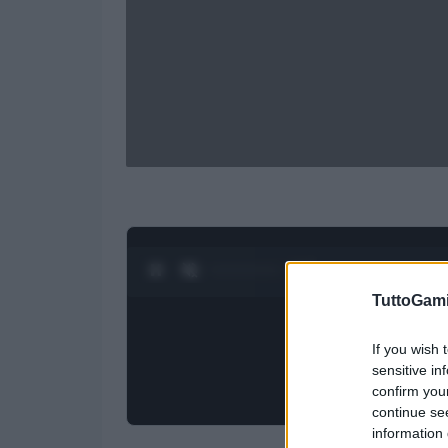
0:28 / 1:21
1
/
4
TuttoGam
If you wish 
sensitive in
confirm you
continue se
information 