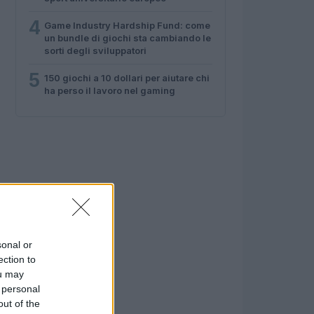
4
Game Industry Hardship Fund: come
un bundle di giochi sta cambiando le
sorti degli sviluppatori
5
150 giochi a 10 dollari per aiutare chi
ha perso il lavoro nel gaming
sonal or
ection to
ou may
 personal
out of the