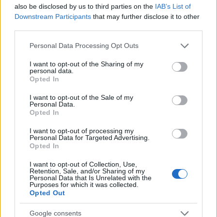
also be disclosed by us to third parties on the
IAB’s List of
Downstream Participants
that may further disclose it to other
third parties.
AUTORE
AiAdhubMedia
Please note that this website/app uses one or more Google
Personal Data Processing Opt Outs
services and may gather and store information including but
not limited to your visit or usage behaviour. You may click to
I want to opt-out of the Sharing of my
personal data.
grant or deny consent to Google and its third-party tags to
Opted In
use your data for below specified purposes in below Google
consent section.
I want to opt-out of the Sale of my
Personal Data.
Opted In
I want to opt-out of processing my
Personal Data for Targeted Advertising.
Opted In
I want to opt-out of Collection, Use,
Retention, Sale, and/or Sharing of my
Personal Data that Is Unrelated with the
Purposes for which it was collected.
Opted Out
Google consents