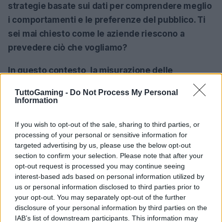
strategie basate sui dati per comprendere meglio
i comportamenti e le preferenze del pubblico. Ti
sei mai chiesto come le aziende riescono a
prevedere ciò che vogliamo?
In questo contesto, la misurazione delle
performance attraverso modelli di attribuzione
TuttoGaming -
Do Not Process My Personal
diventa essenziale. Ad esempio, analizzando il
Information
ROAS (Return on Advertising Spend), le aziende
If you wish to opt-out of the sale, sharing to third parties, or
possono valutare l’efficacia delle proprie
processing of your personal or sensitive information for
campagne di marketing e apportare le necessarie
targeted advertising by us, please use the below opt-out
ottimizzazioni. La chiave sarà quella di rimanere
section to confirm your selection. Please note that after your
opt-out request is processed you may continue seeing
agili e pronti ad adattarsi alle nuove tendenze e
interest-based ads based on personal information utilized by
tecnologie che emergeranno nel corso del 2025.
us or personal information disclosed to third parties prior to
Come vedi, il futuro del gaming è promettente e
your opt-out. You may separately opt-out of the further
disclosure of your personal information by third parties on the
ricco di sorprese!<\/p>
IAB’s list of downstream participants. This information may