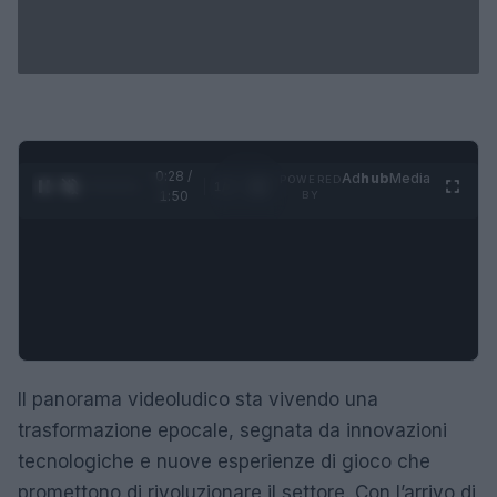
0:29 /
Ad
hub
Media
POWERED
1
/
4
1:50
BY
Il panorama videoludico sta vivendo una
trasformazione epocale, segnata da innovazioni
tecnologiche e nuove esperienze di gioco che
promettono di rivoluzionare il settore. Con l’arrivo di