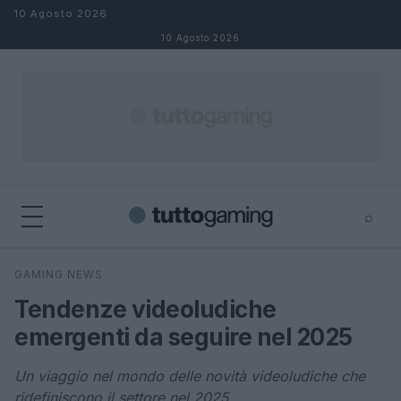
Salta al contenuto
10 Agosto 2026
10 Agosto 2026
⌕
×
⌕
GAMING NEWS
Cerca
Tendenze videoludiche
emergenti da seguire nel 2025
Un viaggio nel mondo delle novità videoludiche che
ridefiniscono il settore nel 2025.