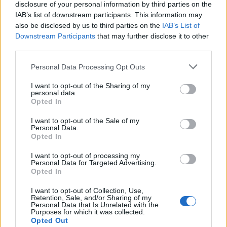
disclosure of your personal information by third parties on the
casual e naturale, è un analista tattico che
IAB’s list of downstream participants. This information may
trasforma dati e clip in racconti social. Ricorda
also be disclosed by us to third parties on the
IAB’s List of
quando annotò la rimonta al box stampa dello
Downstream Participants
that may further disclose it to other
Stadio Olimpico Grande Torino: da
third parties.
quell'appunto nacque la sua linea editoriale,
che propugna spiegazioni visive per il tifoso
Please note that this website/app uses one or more Google
Personal Data Processing Opt Outs
critico. Dettaglio unico: una stagione
services and may gather and store information including but
allenatore under15 al Chieri e ciclista urbano.
not limited to your visit or usage behaviour. You may click to
I want to opt-out of the Sharing of my
personal data.
grant or deny consent to Google and its third-party tags to
Opted In
use your data for below specified purposes in below Google
consent section.
I want to opt-out of the Sale of my
Personal Data.
Opted In
I want to opt-out of processing my
Personal Data for Targeted Advertising.
Opted In
I want to opt-out of Collection, Use,
Retention, Sale, and/or Sharing of my
Personal Data that Is Unrelated with the
Purposes for which it was collected.
Opted Out