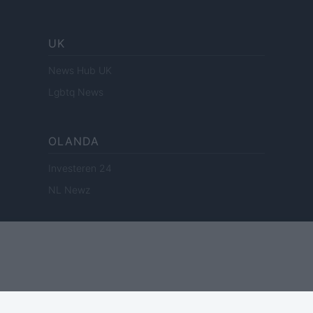
UK
News Hub UK
Lgbtq News
OLANDA
Investeren 24
NL Newz