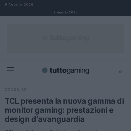
Salta al contenuto
9 Agosto 2026
9 Agosto 2026
⌕
×
⌕
CONSOLLE
Cerca
TCL presenta la nuova gamma di
monitor gaming: prestazioni e
design d’avanguardia