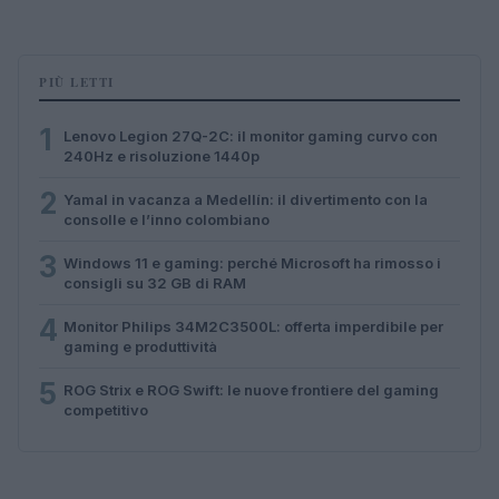
PIÙ LETTI
1
Lenovo Legion 27Q-2C: il monitor gaming curvo con
240Hz e risoluzione 1440p
2
Yamal in vacanza a Medellín: il divertimento con la
consolle e l’inno colombiano
3
Windows 11 e gaming: perché Microsoft ha rimosso i
consigli su 32 GB di RAM
4
Monitor Philips 34M2C3500L: offerta imperdibile per
gaming e produttività
5
ROG Strix e ROG Swift: le nuove frontiere del gaming
competitivo