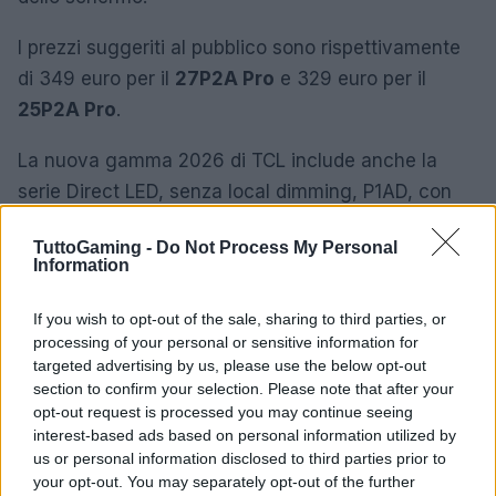
I prezzi suggeriti al pubblico sono rispettivamente
di 349 euro per il
27P2A Pro
e 329 euro per il
25P2A Pro
.
La nuova gamma 2026 di TCL include anche la
serie Direct LED, senza local dimming, P1AD, con
due modelli Full HD a 300 Hz disponibili a prezzi
TuttoGaming -
Do Not Process My Personal
rispettivamente di 199 e 179 euro. In Italia
Information
arriveranno anche alcuni modelli 2026 di monitor
TCL, tra cui la serie QD-Mini LED G64, con monitor
If you wish to opt-out of the sale, sharing to third parties, or
processing of your personal or sensitive information for
da 32, 27 e 25 pollici.
targeted advertising by us, please use the below opt-out
section to confirm your selection. Please note that after your
opt-out request is processed you may continue seeing
interest-based ads based on personal information utilized by
AUTORE
us or personal information disclosed to third parties prior to
Andrea Conforti
your opt-out. You may separately opt-out of the further
Andrea Conforti, 46enne torinese dal look