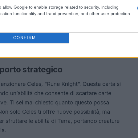
erra permette di riportare in gioco una creatura
o allow Google to enable storage related to security, including
mitero ogni volta che infligge danni. Immagina la
cation functionality and fraud prevention, and other user protection.
ture perdute e rafforzare la propria posizione,
er il tuo esercito. È proprio questa capacità di
CONFIRM
che rende il mazzo particolarmente affascinante e
pporto strategico
enzionare Celes, “Rune Knight”. Questa carta si
do un’abilità che consente di scartare carte
ve. Ti sei mai chiesto quanto questo possa
on solo Celes ti offre nuove possibilità, ma
 sfruttare le abilità di Terra, portando creature
ia.