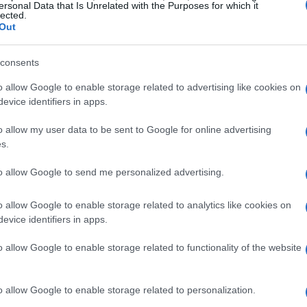
ersonal Data that Is Unrelated with the Purposes for which it
lected.
Out
consents
o allow Google to enable storage related to advertising like cookies on
 of Hope
evice identifiers in apps.
o allow my user data to be sent to Google for online advertising
 attorno alla carta “Terra, Herald of Hope”. Con
s.
rosso, bianco e nero, Terra non è solo una
to allow Google to send me personalized advertising.
un vero e proprio fulcro strategico. Con un
bilità chiave. La prima, “Trance”, permette di
o allow Google to enable storage related to analytics like cookies on
imitero, attivando il milling. In cambio, Terra
evice identifiers in apps.
difficile da bloccare. Ti rendi conto di quanto
o allow Google to enable storage related to functionality of the website
ente di infliggere danni diretti agli avversari,
 campo di battaglia.
o allow Google to enable storage related to personalization.