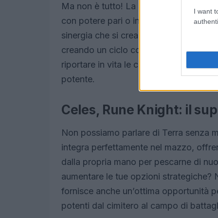
Ma non è tutto! La seconda abilità di T
I want t
con potere pari o inferiore a tre dal ci
authenti
sinergia che si crea: recuperare le crea
creando un ciclo continuo di rinascita p
riportare in vita le creature decimate 
potente.
Celes, Rune Knight: il su
Non possiamo parlare di Terra senza m
integra perfettamente nel mazzo, offren
dalla propria mano per pescarne di nuo
aumentare le tue opzioni strategiche? N
fornisce anche un’ottima opportunità per
potenti dal cimitero al campo di battagl