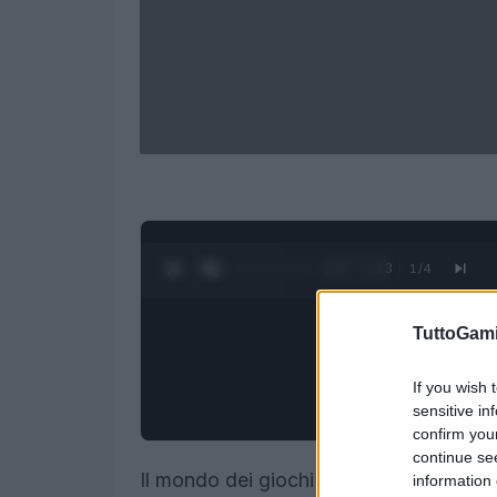
0:28 / 1:23
1
/
4
TuttoGam
If you wish 
sensitive in
confirm you
continue se
Il mondo dei giochi di carte collezionab
information 