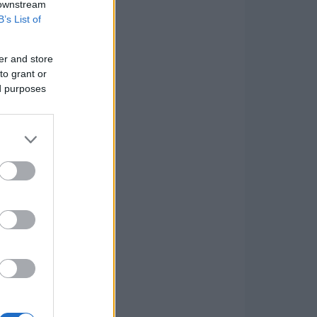
 downstream
B’s List of
er and store
to grant or
ed purposes