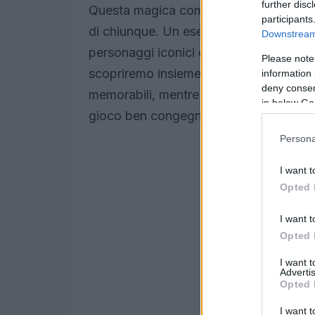
further disc
Questa magica combinazione di
strat
participants
di chiunque. Un esempio emblematico è
Downstream 
personaggi iconici di
Final Fantasy VI
,
Please note
scopriremo insieme come utilizzare al 
information 
deny consent
memorabili, mentre ripercorriamo le av
in below Go
gioco ben congegnate.
Persona
I want t
Opted 
I want t
Opted 
I want 
Advertis
Opted 
I want t