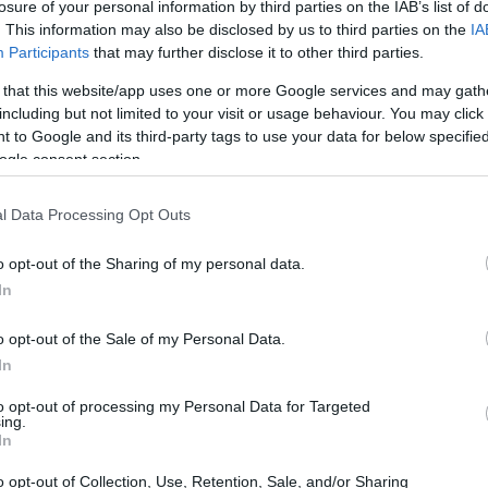
losure of your personal information by third parties on the IAB’s list of
egia
e
storia
riesce a catturare l’immaginazione
. This information may also be disclosed by us to third parties on the
IA
 il mazzo dedicato a Terra e Celes, due
Participants
that may further disclose it to other third parties.
 in
Magic: The Gathering
. In questo articolo,
 that this website/app uses one or more Google services and may gath
meglio questo mazzo per ottenere vittorie
including but not limited to your visit or usage behaviour. You may click 
 to Google and its third-party tags to use your data for below specifi
venture di questi eroi attraverso meccaniche di
ogle consent section.
l Data Processing Opt Outs
o opt-out of the Sharing of my personal data.
In
o opt-out of the Sale of my Personal Data.
In
to opt-out of processing my Personal Data for Targeted
ing.
In
o opt-out of Collection, Use, Retention, Sale, and/or Sharing