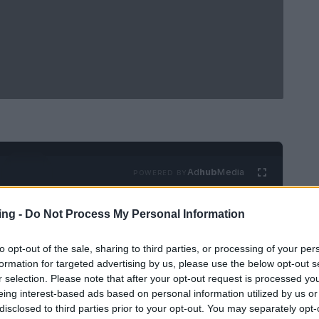
Ad
hub
Media
POWERED BY
ing -
Do Not Process My Personal Information
to opt-out of the sale, sharing to third parties, or processing of your per
formation for targeted advertising by us, please use the below opt-out s
r selection. Please note that after your opt-out request is processed y
eing interest-based ads based on personal information utilized by us or
ili ha sempre affascinato i fan, non è vero?
disclosed to third parties prior to your opt-out. You may separately opt-