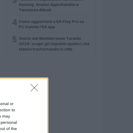
3
Gaming: Analisi Approfondita e
Tendenze Attuali
4
Come aggiornare a EA Play Pro su
PC tramite l’EA app
5
Giochi del Mediterraneo Taranto
2026: scopri gli impianti sportivi che
stanno trasformando la città
sonal or
ection to
ou may
 personal
out of the