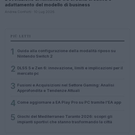
adattamento del modello di business
Andrea Conforti · 10 Lug 2026
PIÙ LETTI
1
Guida alla configurazione della modalità riposo su
Nintendo Switch 2
2
DLSS 5 e Zen 6: innovazione, limiti e implicazioni per il
mercato pc
3
Fusioni e Acquisizioni nel Settore Gaming: Analisi
Approfondita e Tendenze Attuali
4
Come aggiornare a EA Play Pro su PC tramite l’EA app
5
Giochi del Mediterraneo Taranto 2026: scopri gli
impianti sportivi che stanno trasformando la città