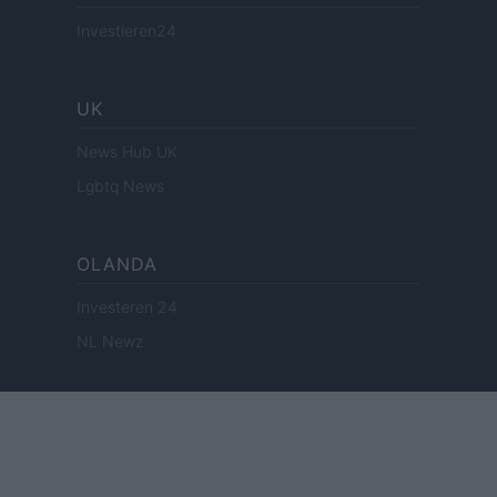
Investieren24
UK
News Hub UK
Lgbtq News
OLANDA
Investeren 24
NL Newz