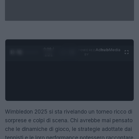
0:29 /
Ad
hub
Media
POWERED
1
/
4
1:21
BY
Wimbledon 2025 si sta rivelando un torneo ricco di
sorprese e colpi di scena. Chi avrebbe mai pensato
che le dinamiche di gioco, le strategie adottate dai
tennisti e le loro performance potessero raccontare