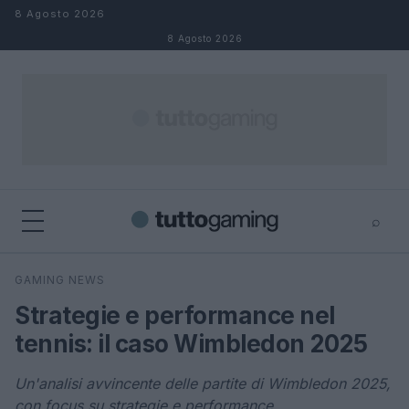
Salta al contenuto
8 Agosto 2026
8 Agosto 2026
⌕
×
⌕
GAMING NEWS
Cerca
Strategie e performance nel
tennis: il caso Wimbledon 2025
Un'analisi avvincente delle partite di Wimbledon 2025,
con focus su strategie e performance.