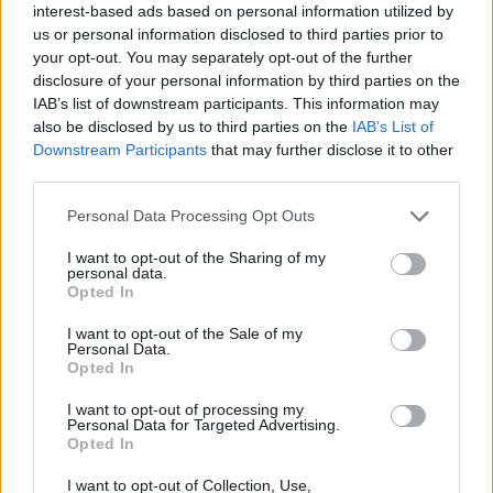
Monitorare costantemente le performance è
interest-based ads based on personal information utilized by
essenziale. Non dimenticare: il marketing oggi è
us or personal information disclosed to third parties prior to
your opt-out. You may separately opt-out of the further
una scienza e l’adattamento rapido è la chiave per
disclosure of your personal information by third parties on the
il successo. Sei pronto a metterti in gioco?
IAB’s list of downstream participants. This information may
also be disclosed by us to third parties on the
IAB’s List of
KPI da monitorare e ottimizzazioni
Downstream Participants
that may further disclose it to other
third parties.
Infine, è cruciale identificare i KPI più rilevanti per le
Please note that this website/app uses one or more Google
Personal Data Processing Opt Outs
tue campagne. Oltre al CTR e al ROAS, considera
services and may gather and store information including but
not limited to your visit or usage behaviour. You may click to
I want to opt-out of the Sharing of my
anche il
tasso di engagement
sui social media, il
personal data.
grant or deny consent to Google and its third-party tags to
tempo medio trascorso sul sito e il numero di lead
Opted In
use your data for below specified purposes in below Google
generati. Queste metriche ti daranno una visione
consent section.
I want to opt-out of the Sale of my
Personal Data.
globale delle performance delle tue strategie e ti
Opted In
aiuteranno a identificare aree di miglioramento.
I want to opt-out of processing my
Non è affascinante come i numeri possano
Personal Data for Targeted Advertising.
raccontare la storia del tuo successo?
Opted In
I want to opt-out of Collection, Use,