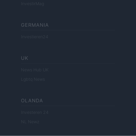
InvestirMag
GERMANIA
Investieren24
UK
News Hub UK
Lgbtq News
OLANDA
Investeren 24
NL Newz