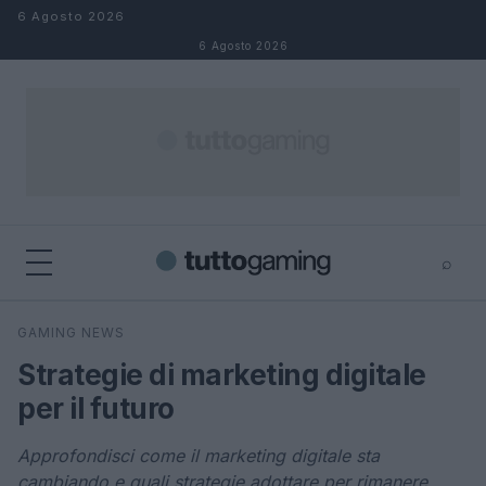
Salta al contenuto
6 Agosto 2026
6 Agosto 2026
⌕
×
⌕
GAMING NEWS
Cerca
Strategie di marketing digitale
per il futuro
Approfondisci come il marketing digitale sta
cambiando e quali strategie adottare per rimanere