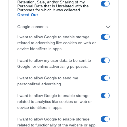
In conclusione, il marketing digitale è un campo in
Retention, Sale, and/or Sharing of my
Personal Data that Is Unrelated with the
continua evoluzione. Le aziende devono rimanere
Purposes for which it was collected.
Opted Out
agili e pronte ad adattarsi. Utilizzando un approccio
data-driven
e monitorando attentamente le
Google consents
performance, è possibile ottimizzare le campagne
I want to allow Google to enable storage
e migliorare l’esperienza del cliente, garantendo
related to advertising like cookies on web or
così il successo a lungo termine. E tu, sei pronto ad
device identifiers in apps.
affrontare questa sfida?
I want to allow my user data to be sent to
Google for online advertising purposes.
I want to allow Google to send me
AUTORE
personalized advertising.
AiAdhubMedia
I want to allow Google to enable storage
related to analytics like cookies on web or
device identifiers in apps.
I want to allow Google to enable storage
related to functionality of the website or app.