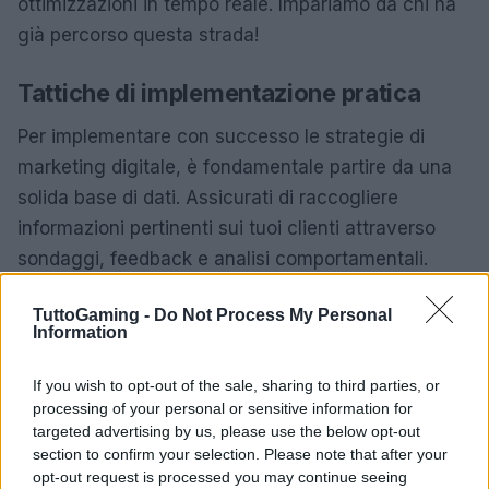
ottimizzazioni in tempo reale. Impariamo da chi ha
già percorso questa strada!
Tattiche di implementazione pratica
Per implementare con successo le strategie di
marketing digitale, è fondamentale partire da una
solida base di dati. Assicurati di raccogliere
informazioni pertinenti sui tuoi clienti attraverso
sondaggi, feedback e analisi comportamentali.
Utilizza questi dati per creare segmenti di pubblico
TuttoGaming -
Do Not Process My Personal
e personalizzare le tue campagne. Ricorda, la
Information
personalizzazione non è solo un vantaggio, è una
necessità!
If you wish to opt-out of the sale, sharing to third parties, or
processing of your personal or sensitive information for
Inoltre, non avere paura di sperimentare con diversi
targeted advertising by us, please use the below opt-out
section to confirm your selection. Please note that after your
formati pubblicitari e canali di comunicazione.
opt-out request is processed you may continue seeing