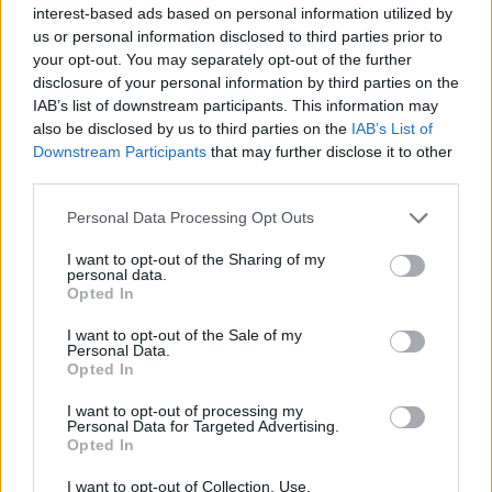
interest-based ads based on personal information utilized by
us or personal information disclosed to third parties prior to
your opt-out. You may separately opt-out of the further
disclosure of your personal information by third parties on the
AUTORE
IAB’s list of downstream participants. This information may
Andrea Conforti
also be disclosed by us to third parties on the
IAB’s List of
Andrea Conforti, 46enne torinese dal look
Downstream Participants
that may further disclose it to other
casual e naturale, è un analista tattico che
third parties.
trasforma dati e clip in racconti social. Ricorda
Please note that this website/app uses one or more Google
quando annotò la rimonta al box stampa dello
Personal Data Processing Opt Outs
services and may gather and store information including but
Stadio Olimpico Grande Torino: da
not limited to your visit or usage behaviour. You may click to
I want to opt-out of the Sharing of my
quell'appunto nacque la sua linea editoriale,
personal data.
grant or deny consent to Google and its third-party tags to
che propugna spiegazioni visive per il tifoso
Opted In
use your data for below specified purposes in below Google
critico. Dettaglio unico: una stagione
consent section.
allenatore under15 al Chieri e ciclista urbano.
I want to opt-out of the Sale of my
Personal Data.
Opted In
I want to opt-out of processing my
Personal Data for Targeted Advertising.
Opted In
I want to opt-out of Collection, Use,