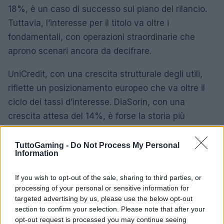
18%, è un caso di successo sul piano del rilancio.
Tuttavia, l’interesse per il titolo va oltre i
fondamentali, con operazioni straordinarie che
aprono scenari ancora da decifrare.
UniCredit, con una crescita strutturale degli utili,
riflette un posizionamento europeo che va oltre il
ciclo dei tassi d’interesse. DiaSorin, con una
crescita attesa del 14%, è forse la storia più
difensiva nel diagnostico.
TuttoGaming -
Do Not Process My Personal
Il messaggio finale è chiaro: la crescita degli utili a
Information
Piazza Affari non è un fenomeno omogeneo.
If you wish to opt-out of the sale, sharing to third parties, or
Accanto alle storie legate all’AI e alle infrastrutture,
processing of your personal or sensitive information for
si registrano rimbalzi tecnici e cicli di
targeted advertising by us, please use the below opt-out
ristrutturazione. Come a Wall Street, anche in
section to confirm your selection. Please note that after your
opt-out request is processed you may continue seeing
Europa la selezione conta più del mercato.