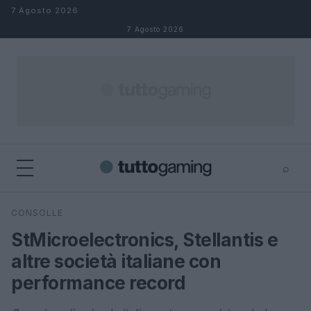
Salta al contenuto
7 Agosto 2026
7 Agosto 2026
⌕
×
⌕
CONSOLLE
Cerca
StMicroelectronics, Stellantis e
altre società italiane con
performance record