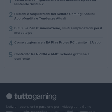
1
Nintendo Switch 2
2
Fusioni e Acquisizioni nel Settore Gaming: Analisi
Approfondita e Tendenze Attuali
3
DLSS 5 e Zen 6: innovazione, limiti e implicazioni per il
mercato pc
4
Come aggiornare a EA Play Pro su PC tramite l’EA app
5
Confronto tra NVIDIA e AMD: schede grafiche a
confronto
Notizie, recensioni e passione per i videogiochi. Game
news, console, recensioni e prove dei titoli del momento.