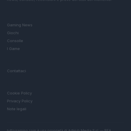
SEZIONI
Gaming News
Giochi
Consolle
I Game
MAGAZINE
Contattaci
LEGALE
Cookie Policy
Privacy Policy
Note legali
tuttogaming.com è una proprietà di AdHub Media S.r.l. — REA