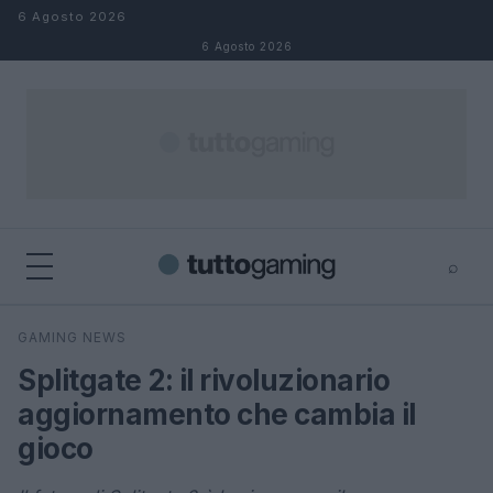
Salta al contenuto
6 Agosto 2026
6 Agosto 2026
⌕
×
⌕
GAMING NEWS
Cerca
Splitgate 2: il rivoluzionario
aggiornamento che cambia il
gioco