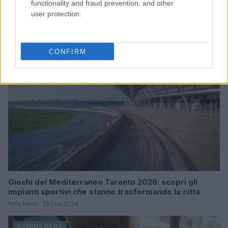
functionality and fraud prevention, and other
Commonwealth: tutti i dettagli
user protection.
Francesca Lombardi · 2 Ago 2026
GAMING NEWS
CONFIRM
Giochi del Mediterraneo Taranto 2026: scopri gli
impianti sportivi che stanno trasformando la città
Ilaria Mauri · 28 Lug 2026
GAMING NEWS