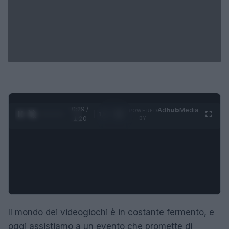
0:30 /
Ad
hub
Media
POWERED
1
/
4
1:20
BY
Il mondo dei videogiochi è in costante fermento, e
oggi assistiamo a un evento che promette di