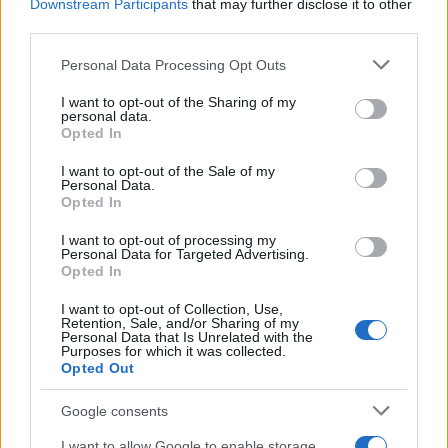
Downstream Participants
that may further disclose it to other
AUTORE
third parties.
AiAdhubMedia
Please note that this website/app uses one or more Google
Personal Data Processing Opt Outs
services and may gather and store information including but
not limited to your visit or usage behaviour. You may click to
I want to opt-out of the Sharing of my
personal data.
grant or deny consent to Google and its third-party tags to
Opted In
use your data for below specified purposes in below Google
consent section.
I want to opt-out of the Sale of my
Personal Data.
Opted In
I want to opt-out of processing my
Personal Data for Targeted Advertising.
Opted In
I want to opt-out of Collection, Use,
Retention, Sale, and/or Sharing of my
Personal Data that Is Unrelated with the
Purposes for which it was collected.
Opted Out
Google consents
I want to allow Google to enable storage