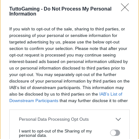
aggiornata e fai attenzione a eventuali
TuttoGaming -
Do Not Process My Personal
segnalazioni di errori ricorrenti. Con un po’ di
Information
pazienza e attenzione, riuscirai a risolvere il
If you wish to opt-out of the sale, sharing to third parties, or
problema e tornare a goderti i tuoi giochi preferiti
processing of your personal or sensitive information for
sulla Nintendo Switch. Pronto a tornare in gioco?
targeted advertising by us, please use the below opt-out
section to confirm your selection. Please note that after your
opt-out request is processed you may continue seeing
interest-based ads based on personal information utilized by
AUTORE
us or personal information disclosed to third parties prior to
AiAdhubMedia
your opt-out. You may separately opt-out of the further
disclosure of your personal information by third parties on the
IAB’s list of downstream participants. This information may
also be disclosed by us to third parties on the
IAB’s List of
Downstream Participants
that may further disclose it to other
third parties.
Please note that this website/app uses one or more Google
Personal Data Processing Opt Outs
services and may gather and store information including but
not limited to your visit or usage behaviour. You may click to
I want to opt-out of the Sharing of my
personal data.
grant or deny consent to Google and its third-party tags to