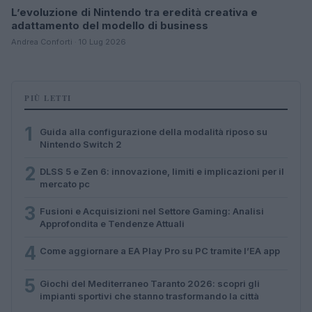
L’evoluzione di Nintendo tra eredità creativa e
adattamento del modello di business
Andrea Conforti · 10 Lug 2026
PIÙ LETTI
1
Guida alla configurazione della modalità riposo su
Nintendo Switch 2
2
DLSS 5 e Zen 6: innovazione, limiti e implicazioni per il
mercato pc
3
Fusioni e Acquisizioni nel Settore Gaming: Analisi
Approfondita e Tendenze Attuali
4
Come aggiornare a EA Play Pro su PC tramite l’EA app
5
Giochi del Mediterraneo Taranto 2026: scopri gli
impianti sportivi che stanno trasformando la città