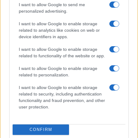
I want to allow Google to send me
personalized advertising.
I want to allow Google to enable storage
related to analytics like cookies on web or
device identifiers in apps.
I want to allow Google to enable storage
related to functionality of the website or app.
William, Kate e i principini in Scozia per i giochi del
Commonwealth: tutti i dettagli
I want to allow Google to enable storage
Francesca Lombardi · 2 Ago 2026
related to personalization.
GAMING NEWS
I want to allow Google to enable storage
related to security, including authentication
functionality and fraud prevention, and other
user protection.
CONFIRM