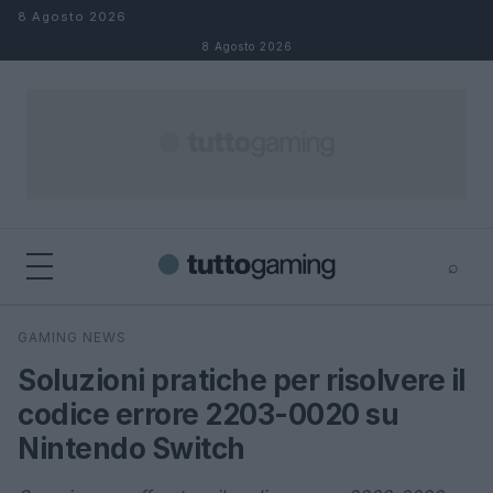
Salta al contenuto
8 Agosto 2026
8 Agosto 2026
⌕
×
⌕
GAMING NEWS
Cerca
Soluzioni pratiche per risolvere il
codice errore 2203-0020 su
Nintendo Switch