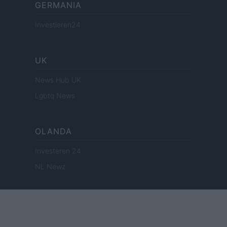
GERMANIA
Investieren24
UK
News Hub UK
Lgbtq News
OLANDA
Investeren 24
NL Newz