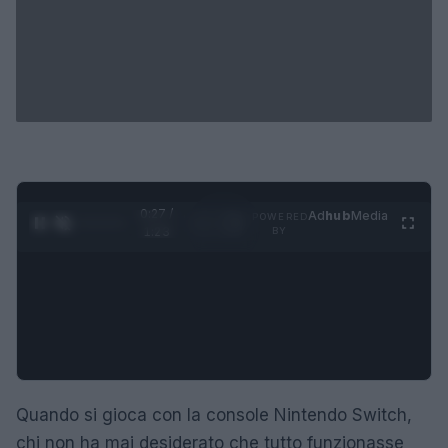
0:28 /
Ad
hub
Media
POWERED
1
/
4
1:23
BY
Quando si gioca con la console Nintendo Switch,
chi non ha mai desiderato che tutto funzionasse