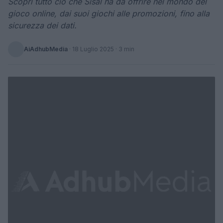
Scopri tutto ciò che Sisal ha da offrire nel mondo del
gioco online, dai suoi giochi alle promozioni, fino alla
sicurezza dei dati.
AiAdhubMedia
·
18 Luglio 2025
· 3 min