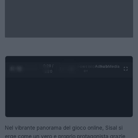
0:29 /
Ad
hub
Media
POWERED
1
/
4
1:20
BY
Nel vibrante panorama del gioco online, Sisal si
erge come un vero e proprio protagonista grazie