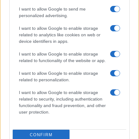
I want to allow Google to send me
personalized advertising.
I want to allow Google to enable storage
related to analytics like cookies on web or
device identifiers in apps.
I want to allow Google to enable storage
related to functionality of the website or app.
William, Kate e i principini in Scozia per i giochi del
Commonwealth: tutti i dettagli
I want to allow Google to enable storage
Francesca Lombardi · 2 Ago 2026
related to personalization.
I want to allow Google to enable storage
GAMING NEWS
related to security, including authentication
functionality and fraud prevention, and other
user protection.
CONFIRM