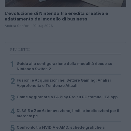
L’evoluzione di Nintendo tra eredità creativa e
adattamento del modello di business
Andrea Conforti · 10 Lug 2026
PIÙ LETTI
1
Guida alla configurazione della modalità riposo su
Nintendo Switch 2
2
Fusioni e Acquisizioni nel Settore Gaming: Analisi
Approfondita e Tendenze Attuali
3
Come aggiornare a EA Play Pro su PC tramite l’EA app
4
DLSS 5 e Zen 6: innovazione, limiti e implicazioni per il
mercato pc
5
Confronto tra NVIDIA e AMD: schede grafiche a