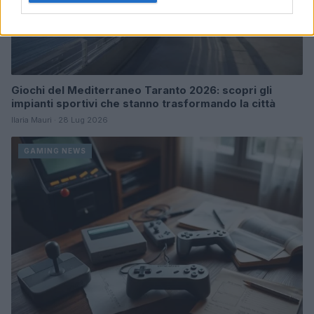
Giochi del Mediterraneo Taranto 2026: scopri gli
impianti sportivi che stanno trasformando la città
Ilaria Mauri · 28 Lug 2026
GAMING NEWS