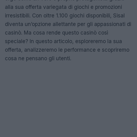
alla sua offerta variegata di giochi e promozioni
irresistibili. Con oltre 1.100 giochi disponibili, Sisal
diventa un’opzione allettante per gli appassionati di
casinò. Ma cosa rende questo casinò così
speciale? In questo articolo, esploreremo la sua
offerta, analizzeremo le performance e scopriremo
cosa ne pensano gli utenti.