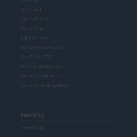
Gameland
Hig Tech Mag
Scoop Mag
Lgbtqia News
Motors Magazine 365
Day Travel 365
Home Magazine 365
Cineverse Magazine
SecondHomeMagazine
FRANCIA
InvestirMag