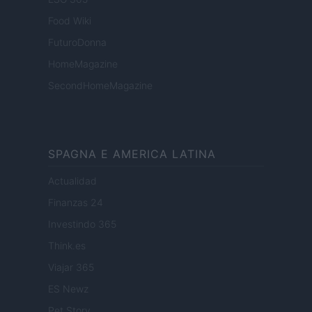
Food Wiki
FuturoDonna
HomeMagazine
SecondHomeMagazine
SPAGNA E AMERICA LATINA
Actualidad
Finanzas 24
Investindo 365
Think.es
Viajar 365
ES Newz
Pet Story