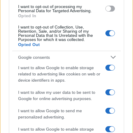
William, Kate e i principini in Scozia per i giochi del
Commonwealth: tutti i dettagli
I want to opt-out of processing my
Personal Data for Targeted Advertising.
Francesca Lombardi · 2 Ago 2026
Opted In
I want to opt-out of Collection, Use,
GAMING NEWS
Retention, Sale, and/or Sharing of my
Personal Data that Is Unrelated with the
Purposes for which it was collected.
Opted Out
Google consents
I want to allow Google to enable storage
related to advertising like cookies on web or
device identifiers in apps.
I want to allow my user data to be sent to
Google for online advertising purposes.
Giochi del Mediterraneo Taranto 2026: scopri gli
I want to allow Google to send me
impianti sportivi che stanno trasformando la città
personalized advertising.
Ilaria Mauri · 28 Lug 2026
I want to allow Google to enable storage