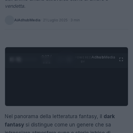
vendetta.
AiAdhubMedia
·
21 Luglio 2025
· 3 min
0:28 /
Ad
hub
Media
POWERED
1
/
4
1:21
BY
Nel panorama della letteratura fantasy, il
dark
fantasy
si distingue come un genere che sa