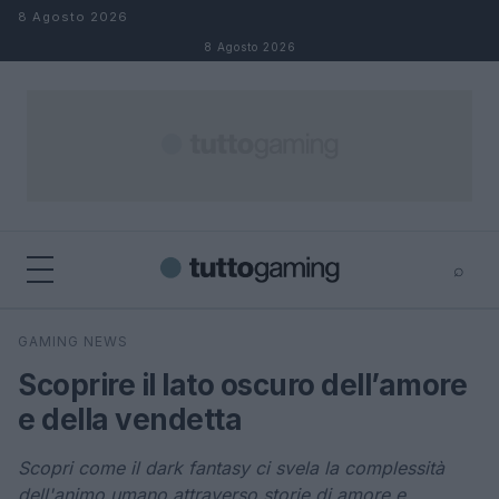
Salta al contenuto
8 Agosto 2026
8 Agosto 2026
⌕
×
⌕
GAMING NEWS
Cerca
Scoprire il lato oscuro dell’amore
e della vendetta
Scopri come il dark fantasy ci svela la complessità
dell'animo umano attraverso storie di amore e