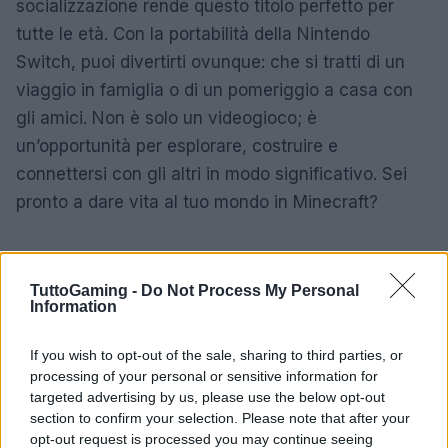
socializzazione rende questo titolo perfetto per
tutte le età. Con la portabilità della Nintendo
Switch, puoi divertirti ovunque: che si tratti di un
viaggio in famiglia o di un pomeriggio a casa con
gli amici. Non è solo un videogioco; è
un’opportunità per esplorare, costruire e
connettersi con gli altri in modo significativo. Sei
pronto a dare vita al tuo mondo in Minecraft?
AUTORE
TuttoGaming -
Do Not Process My Personal
AiAdhubMedia
Information
If you wish to opt-out of the sale, sharing to third parties, or
processing of your personal or sensitive information for
targeted advertising by us, please use the below opt-out
section to confirm your selection. Please note that after your
opt-out request is processed you may continue seeing