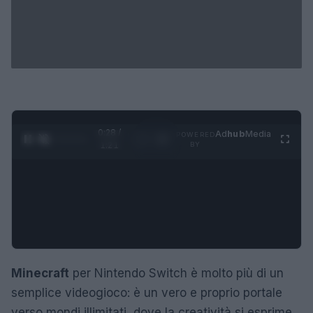
0:28 /
Ad
hub
Media
POWERED
1
/
4
1:21
BY
Minecraft
per Nintendo Switch è molto più di un
semplice videogioco: è un vero e proprio portale
verso mondi illimitati, dove la creatività si esprime