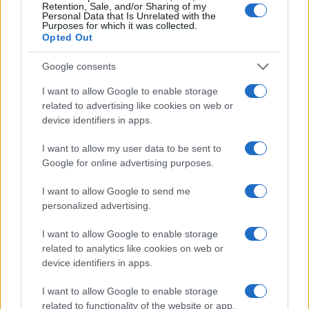
Retention, Sale, and/or Sharing of my
Personal Data that Is Unrelated with the
Purposes for which it was collected.
Opted Out
Google consents
I want to allow Google to enable storage
related to advertising like cookies on web or
device identifiers in apps.
I want to allow my user data to be sent to
Google for online advertising purposes.
William, Kate e i principini in Scozia per i giochi del
Commonwealth: tutti i dettagli
I want to allow Google to send me
personalized advertising.
Francesca Lombardi · 2 Ago 2026
I want to allow Google to enable storage
GAMING NEWS
related to analytics like cookies on web or
device identifiers in apps.
I want to allow Google to enable storage
related to functionality of the website or app.