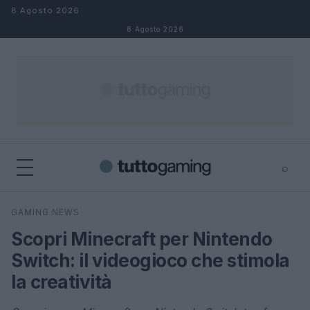
Salta al contenuto
8 Agosto 2026
8 Agosto 2026
⌕
×
⌕
GAMING NEWS
Cerca
Scopri Minecraft per Nintendo
Switch: il videogioco che stimola
la creatività