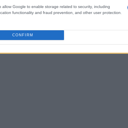
tasy XII
e
Valkyria Chronicles
, è responsabile
o allow Google to enable storage related to security, including
cation functionality and fraud prevention, and other user protection.
nza promette di accompagnare i giocatori in
re suggestive. Inoltre, l’illustratore Takeshi
ty Rush
, contribuisce a dare vita a un mondo
CONFIRM
entifici in modo distintivo.