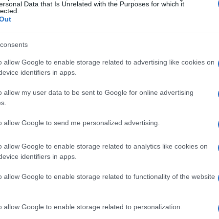
nto che non solo trasmette una sensazione di
ersonal Data that Is Unrelated with the Purposes for which it
lected.
va artistica unica. Ma come riesce il gioco a
Out
sistema di combattimento è stato progettato per
consents
mbo, schivate e abilità speciali che sono
genere action.
o allow Google to enable storage related to advertising like cookies on
evice identifiers in apps.
 innovazioni contemporanee rappresenta il cuore
o allow my user data to be sent to Google for online advertising
 di poter rivivere le emozioni di un tempo, ma
s.
ono aspettarsi un’esperienza di gioco che non
to allow Google to send me personalized advertising.
fre anche nuove sfide e dinamiche di gameplay,
 ama una buona dose di sfida?
o allow Google to enable storage related to analytics like cookies on
evice identifiers in apps.
n’esperienza immersiva
o allow Google to enable storage related to functionality of the website
 particolarmente affascinante è il team di
o allow Google to enable storage related to personalization.
Hitoshi Sakimoto, noto compositore di colonne