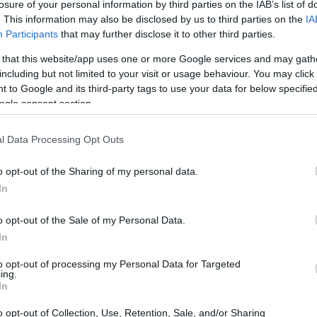
losure of your personal information by third parties on the IAB’s list of
. This information may also be disclosed by us to third parties on the
IA
Participants
that may further disclose it to other third parties.
 that this website/app uses one or more Google services and may gath
including but not limited to your visit or usage behaviour. You may click 
 to Google and its third-party tags to use your data for below specifi
ogle consent section.
l Data Processing Opt Outs
o opt-out of the Sharing of my personal data.
In
o opt-out of the Sale of my Personal Data.
n uno sguardo al futuro
In
 team di Artisan Studios ha enfatizzato la fusione
to opt-out of processing my Personal Data for Targeted
ing.
ale e l’esplorazione di paesaggi visivamente
In
re fisse per le ambientazioni richiama alla mente i
o opt-out of Collection, Use, Retention, Sale, and/or Sharing