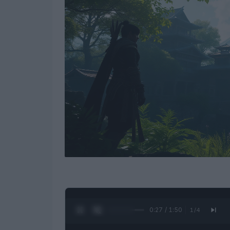
0:28 / 1:50
1
/
4