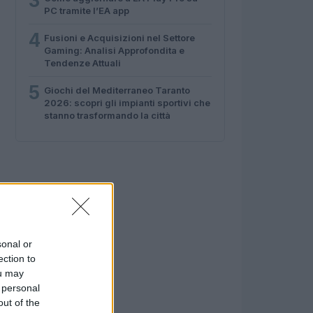
3
PC tramite l’EA app
4
Fusioni e Acquisizioni nel Settore
Gaming: Analisi Approfondita e
Tendenze Attuali
5
Giochi del Mediterraneo Taranto
2026: scopri gli impianti sportivi che
stanno trasformando la città
sonal or
ection to
ou may
 personal
out of the