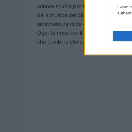
sonore epiche per titoli come
Final Fan
I want t
authenti
della musica del gioco. La sua esperie
un’avventura ricca di emozioni e atmosfe
Oga, famoso per il suo lavoro su
Gravi
che combina elementi fantasy e fantasci