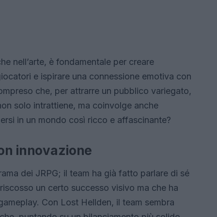
 che nell’arte, è fondamentale per creare
iocatori e ispirare una connessione emotiva con
ompreso che, per attrarre un pubblico variegato,
non solo intrattiene, ma coinvolge anche
rsi in un mondo così ricco e affascinante?
con innovazione
ama dei JRPG; il team ha già fatto parlare di sé
a riscosso un certo successo visivo ma che ha
l gameplay. Con Lost Hellden, il team sembra
tiche, puntando su un bilanciamento più solido