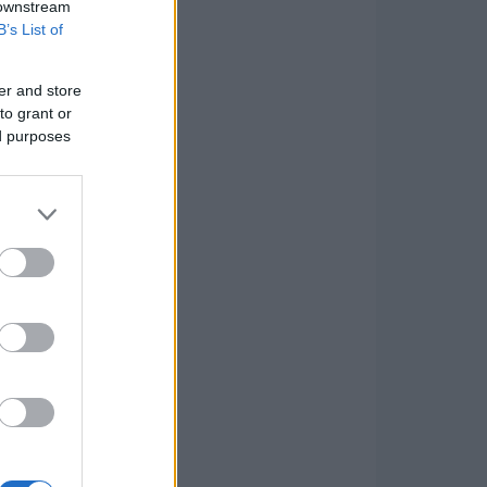
 downstream
B’s List of
er and store
to grant or
ed purposes