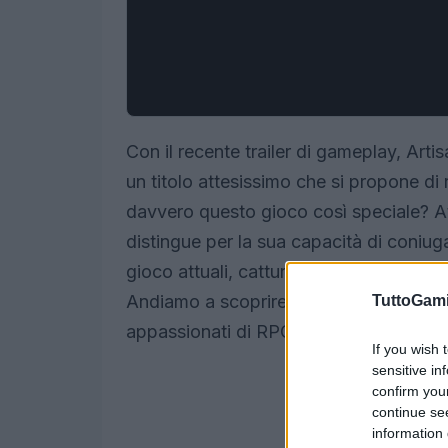
Con il recente trailer di gameplay, Artis
un titolo attesissimo che si propone d
davvero questo gioco così speciale? Att
distingue per la sua capacità di coniu
gioco attuali, catturando l’attenzione si
Andiamo a scoprire insieme cosa ci rise
TuttoGam
appassionati di RPG.
If you wish 
sensitive in
confirm you
continue se
information 