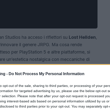
an Studios ha acceso i riflettori su
Lost Hellden
,
i rinnovare il genere JRPG. Ma cosa rende
eso per PlayStation 5 e altre piattaforme, si
gare un’estetica nostalgica con meccaniche di
a dei veterani che dei neofiti del genere.
rva Lost Hellden e quali opportunità offre agli
ing -
Do Not Process My Personal Information
to opt-out of the sale, sharing to third parties, or processing of your per
formation for targeted advertising by us, please use the below opt-out s
r selection. Please note that after your opt-out request is processed y
eing interest-based ads based on personal information utilized by us or
disclosed to third parties prior to your opt-out. You may separately opt-