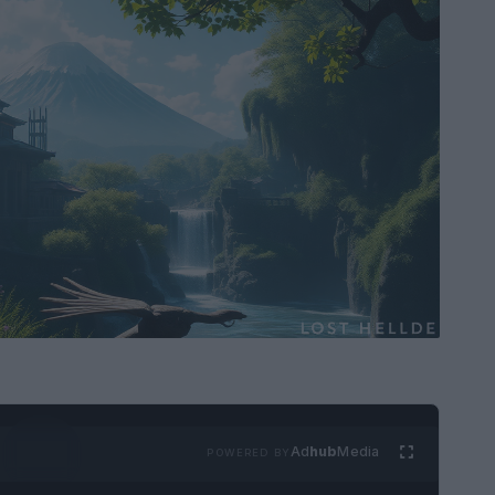
Ad
hub
Media
POWERED BY