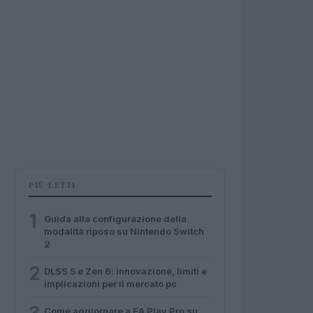
PIÙ LETTI
1
Guida alla configurazione della
modalità riposo su Nintendo Switch
2
2
DLSS 5 e Zen 6: innovazione, limiti e
implicazioni per il mercato pc
Come aggiornare a EA Play Pro su