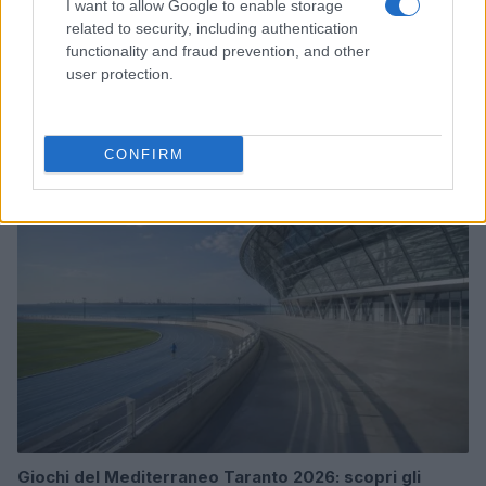
I want to allow Google to enable storage
related to security, including authentication
functionality and fraud prevention, and other
user protection.
William, Kate e i principini in Scozia per i giochi del
Commonwealth: tutti i dettagli
Francesca Lombardi · 2 Ago 2026
CONFIRM
GAMING NEWS
Giochi del Mediterraneo Taranto 2026: scopri gli