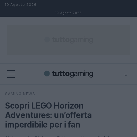
Salta al contenuto
10 Agosto 2026
10 Agosto 2026
⌕
×
⌕
GAMING NEWS
Cerca
Scopri LEGO Horizon
Adventures: un’offerta
imperdibile per i fan