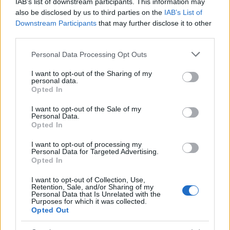
IAB’s list of downstream participants. This information may
also be disclosed by us to third parties on the
IAB’s List of
Downstream Participants
that may further disclose it to other
third parties.
Please note that this website/app uses one or more Google
AUTORE
Personal Data Processing Opt Outs
AiAdhubMedia
services and may gather and store information including but
not limited to your visit or usage behaviour. You may click to
I want to opt-out of the Sharing of my
personal data.
grant or deny consent to Google and its third-party tags to
Opted In
use your data for below specified purposes in below Google
consent section.
I want to opt-out of the Sale of my
Personal Data.
Opted In
I want to opt-out of processing my
Personal Data for Targeted Advertising.
Opted In
I want to opt-out of Collection, Use,
Retention, Sale, and/or Sharing of my
Personal Data that Is Unrelated with the
Purposes for which it was collected.
Opted Out