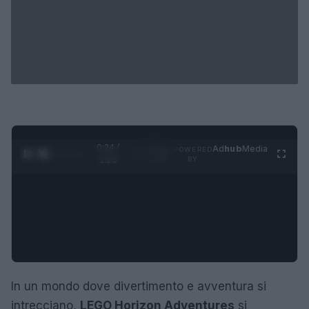
0:25 /
Ad
hub
Media
POWERED
1
/
4
1:23
BY
In un mondo dove divertimento e avventura si
intrecciano,
LEGO Horizon Adventures
si