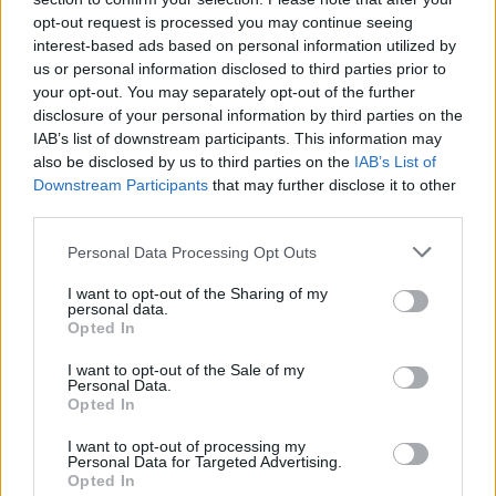
In conclusione, la Stagione 3 di Marvel Rivals
opt-out request is processed you may continue seeing
rappresenta un importante passo avanti per il
interest-based ads based on personal information utilized by
us or personal information disclosed to third parties prior to
gioco, con l’introduzione di personaggi e mappe
your opt-out. You may separately opt-out of the further
che promettono di arricchire l’esperienza di gioco.
disclosure of your personal information by third parties on the
Con un attento monitoraggio delle performance e
IAB’s list of downstream participants. This information may
also be disclosed by us to third parties on the
IAB’s List of
una strategia di implementazione mirata, NetEase
Downstream Participants
that may further disclose it to other
sembra pronto a mantenere viva l’attenzione dei
third parties.
giocatori e a supportare il gioco nel lungo termine.
Please note that this website/app uses one or more Google
Personal Data Processing Opt Outs
Sei pronto a tuffarti in questa nuova avventura?
services and may gather and store information including but
not limited to your visit or usage behaviour. You may click to
I want to opt-out of the Sharing of my
personal data.
grant or deny consent to Google and its third-party tags to
Opted In
use your data for below specified purposes in below Google
AUTORE
consent section.
I want to opt-out of the Sale of my
AiAdhubMedia
Personal Data.
Opted In
I want to opt-out of processing my
Personal Data for Targeted Advertising.
Opted In