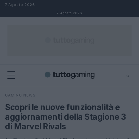
Salta al contenuto
7 Agosto 2026
7 Agosto 2026
⌕
×
⌕
GAMING NEWS
Cerca
Scopri le nuove funzionalità e
aggiornamenti della Stagione 3
di Marvel Rivals