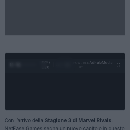
0:27 /
Ad
hub
Media
POWERED
1
/
4
1:20
BY
Con l’arrivo della
Stagione 3 di Marvel Rivals
,
NetEase Games segna un nuovo capitolo in questo