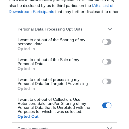
te?<\/p>
also be disclosed by us to third parties on the
IAB’s List of
Downstream Participants
that may further disclose it to other
third parties.
AUTORE
Please note that this website/app uses one or more Google
Personal Data Processing Opt Outs
AiAdhubMedia
services and may gather and store information including but
not limited to your visit or usage behaviour. You may click to
I want to opt-out of the Sharing of my
personal data.
grant or deny consent to Google and its third-party tags to
Opted In
use your data for below specified purposes in below Google
consent section.
I want to opt-out of the Sale of my
Personal Data.
Opted In
I want to opt-out of processing my
Personal Data for Targeted Advertising.
Opted In
I want to opt-out of Collection, Use,
Retention, Sale, and/or Sharing of my
Personal Data that Is Unrelated with the
Purposes for which it was collected.
Opted Out
Google consents