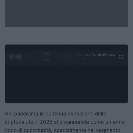
0:29 /
Ad
hub
Media
POWERED
1
/
4
1:21
BY
Nel panorama in continua evoluzione delle
criptovalute, il 2025 si preannuncia come un anno
ricco di opportunità, specialmente nel segmento