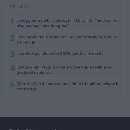
PIÙ LETTI
1
La leggenda della Lamborghini Miura: dall’auto iconica
al successo nei videogiochi
2
La famiglia reale britannica in Scozia: William, Kate e i
tre principi
3
I survival più attesi del 2026: guida alle novità
4
Last Asylum: Plague recensione e guida pratica per
gestire il santuario
5
DLSS 5 e Zen 6: innovazione, limiti e implicazioni per il
mercato pc