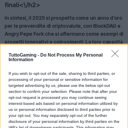
finali<\/h2>
In sintesi, il 2025 si prospetta come un anno d’oro
per le prevendite di criptovalute, con BlockDAG e
Angry Pepe Fork che si affermano come esempi di
progetti innovativi e coinvolgenti. La loro capacità
di attrarre e mantenere l’attenzione degli utenti,
TuttoGaming -
Do Not Process My Personal
insieme a modelli di business solidi, li rende
Information
potenziali leader di mercato. Per gli investitori in
cerca di opportunità nel mondo delle criptovalute,
If you wish to opt-out of the sale, sharing to third parties, or
processing of your personal or sensitive information for
queste prevendite rappresentano
targeted advertising by us, please use the below opt-out
un’interessante area di esplorazione. Tuttavia, è
section to confirm your selection. Please note that after your
fondamentale approcciare ogni investimento con
opt-out request is processed you may continue seeing
interest-based ads based on personal information utilized by
cautela, considerando sempre i rischi e le
us or personal information disclosed to third parties prior to
potenzialità di ciascun progetto. Sei pronto a
your opt-out. You may separately opt-out of the further
scoprire quali opportunità il 2025 ha in serbo per
disclosure of your personal information by third parties on the
IAB’s list of downstream participants. This information may