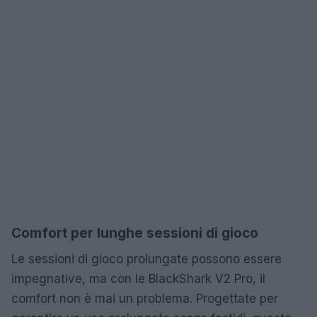
Comfort per lunghe sessioni di gioco
Le sessioni di gioco prolungate possono essere
impegnative, ma con le BlackShark V2 Pro, il
comfort non è mai un problema. Progettate per