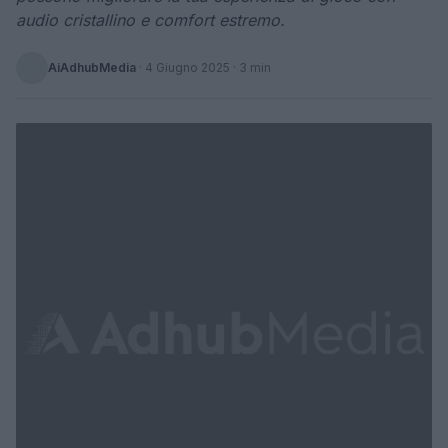
audio cristallino e comfort estremo.
AiAdhubMedia
·
4 Giugno 2025
· 3 min