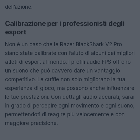
dell’azione.
Calibrazione per i professionisti degli
esport
Non è un caso che le Razer BlackShark V2 Pro
siano state calibrate con l’aiuto di alcuni dei migliori
atleti di esport al mondo. I profili audio FPS offrono
un suono che può davvero dare un vantaggio
competitivo. Le cuffie non solo migliorano la tua
esperienza di gioco, ma possono anche influenzare
le tue prestazioni. Con dettagli audio accurati, sarai
in grado di percepire ogni movimento e ogni suono,
permettendoti di reagire più velocemente e con
maggiore precisione.