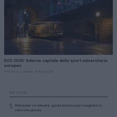
EUG 2026: Salerno capitale dello sport universitario
europeo
Francesca Lombardi · 6 Ago 2026
PIÙ LETTI
1
Remaster vs remake: guida tecnica per scegliere la
versione giusta