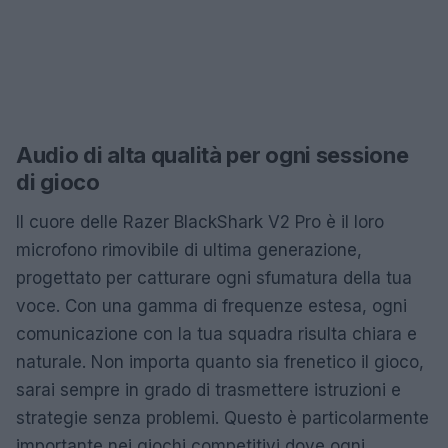
Audio di alta qualità per ogni sessione
di gioco
Il cuore delle Razer BlackShark V2 Pro è il loro
microfono rimovibile di ultima generazione,
progettato per catturare ogni sfumatura della tua
voce. Con una gamma di frequenze estesa, ogni
comunicazione con la tua squadra risulta chiara e
naturale. Non importa quanto sia frenetico il gioco,
sarai sempre in grado di trasmettere istruzioni e
strategie senza problemi. Questo è particolarmente
importante nei giochi competitivi dove ogni