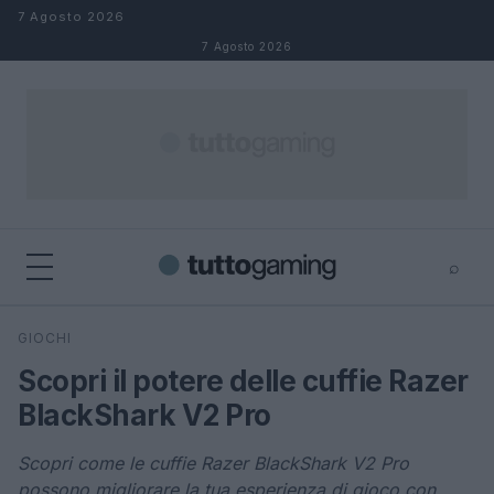
Salta al contenuto
7 Agosto 2026
7 Agosto 2026
⌕
×
⌕
GIOCHI
Cerca
Scopri il potere delle cuffie Razer
BlackShark V2 Pro
Scopri come le cuffie Razer BlackShark V2 Pro
possono migliorare la tua esperienza di gioco con