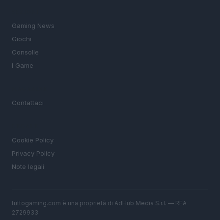
SEZIONI
Gaming News
Giochi
Consolle
I Game
MAGAZINE
Contattaci
LEGALE
Cookie Policy
Privacy Policy
Note legali
tuttogaming.com è una proprietà di AdHub Media S.r.l. — REA
2729933