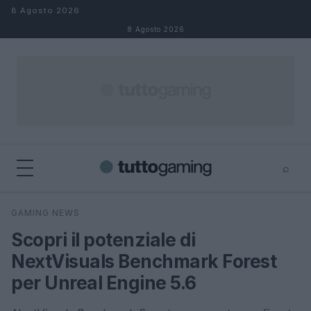
Salta al contenuto
8 Agosto 2026
8 Agosto 2026
⌕
×
⌕
GAMING NEWS
Cerca
Scopri il potenziale di
NextVisuals Benchmark Forest
per Unreal Engine 5.6