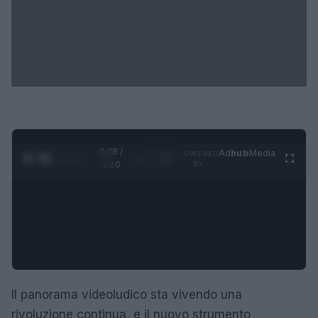
0:29 /
Ad
hub
Media
POWERED
1
/
4
1:20
BY
Il panorama videoludico sta vivendo una
rivoluzione continua, e il nuovo strumento