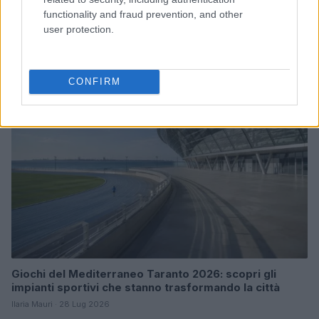
William, Kate e i principini in Scozia per i giochi del
functionality and fraud prevention, and other
Commonwealth: tutti i dettagli
user protection.
Francesca Lombardi · 2 Ago 2026
GAMING NEWS
CONFIRM
Giochi del Mediterraneo Taranto 2026: scopri gli
impianti sportivi che stanno trasformando la città
Ilaria Mauri · 28 Lug 2026