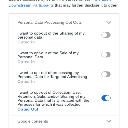
Downstream Participants
that may further disclose it to other
third parties.
AUTORE
AiAdhubMedia
Please note that this website/app uses one or more Google
Personal Data Processing Opt Outs
services and may gather and store information including but
not limited to your visit or usage behaviour. You may click to
I want to opt-out of the Sharing of my
personal data.
grant or deny consent to Google and its third-party tags to
Opted In
use your data for below specified purposes in below Google
consent section.
I want to opt-out of the Sale of my
Personal Data.
Opted In
I want to opt-out of processing my
Personal Data for Targeted Advertising.
Opted In
I want to opt-out of Collection, Use,
Retention, Sale, and/or Sharing of my
Personal Data that Is Unrelated with the
Purposes for which it was collected.
Opted Out
Google consents