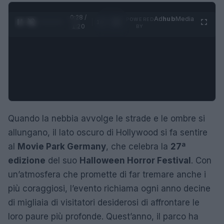
0:28 /
Ad
hub
Media
POWERED
1
/
4
1:20
BY
Quando la nebbia avvolge le strade e le ombre si
allungano, il lato oscuro di Hollywood si fa sentire
al
Movie Park Germany
, che celebra la
27ª
edizione
del suo
Halloween Horror Festival
. Con
un’atmosfera che promette di far tremare anche i
più coraggiosi, l’evento richiama ogni anno decine
di migliaia di visitatori desiderosi di affrontare le
loro paure più profonde. Quest’anno, il parco ha