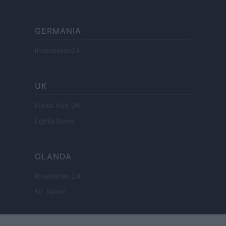
GERMANIA
Investieren24
UK
News Hub UK
Lgbtq News
OLANDA
Investeren 24
NL Newz