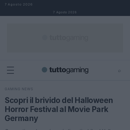
Salta al contenuto
7 Agosto 2026
7 Agosto 2026
⌕
×
⌕
GAMING NEWS
Cerca
Scopri il brivido del Halloween
Horror Festival al Movie Park
Germany