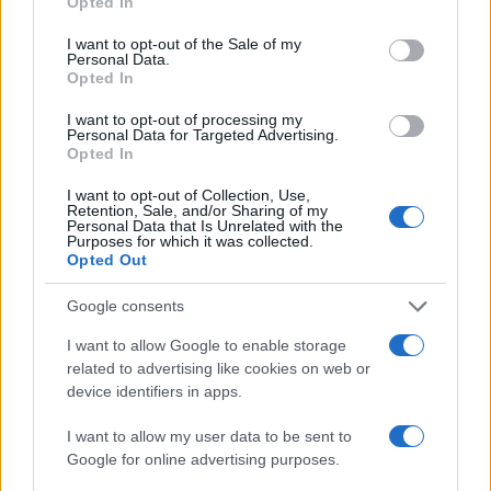
Opted In
permettono di alimentare sia il monitor che il
use your data for below specified purposes in below Google
consent section.
dispositivo collegato, estendendo ulteriormente
I want to opt-out of the Sale of my
Personal Data.
l’autonomia operativa. Chi non desidera
Opted In
massimizzare il tempo di utilizzo dei propri
I want to opt-out of processing my
dispositivi?
Personal Data for Targeted Advertising.
Opted In
I want to opt-out of Collection, Use,
Retention, Sale, and/or Sharing of my
AUTORE
Personal Data that Is Unrelated with the
Purposes for which it was collected.
AiAdhubMedia
Opted Out
Google consents
I want to allow Google to enable storage
related to advertising like cookies on web or
device identifiers in apps.
I want to allow my user data to be sent to
Google for online advertising purposes.