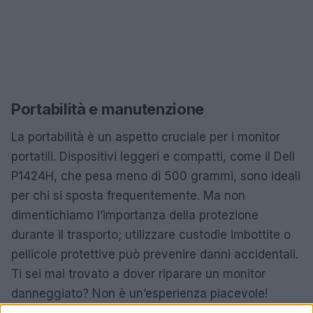
Portabilità e manutenzione
La portabilità è un aspetto cruciale per i monitor
portatili. Dispositivi leggeri e compatti, come il Dell
P1424H, che pesa meno di 500 grammi, sono ideali
per chi si sposta frequentemente. Ma non
dimentichiamo l’importanza della protezione
durante il trasporto; utilizzare custodie imbottite o
pellicole protettive può prevenire danni accidentali.
Ti sei mai trovato a dover riparare un monitor
danneggiato? Non è un’esperienza piacevole!