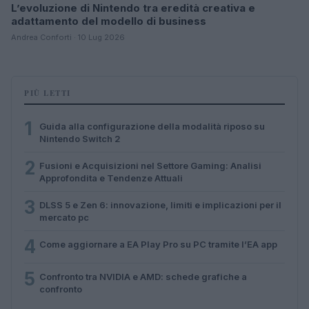
L’evoluzione di Nintendo tra eredità creativa e
adattamento del modello di business
Andrea Conforti · 10 Lug 2026
PIÙ LETTI
1
Guida alla configurazione della modalità riposo su
Nintendo Switch 2
2
Fusioni e Acquisizioni nel Settore Gaming: Analisi
Approfondita e Tendenze Attuali
3
DLSS 5 e Zen 6: innovazione, limiti e implicazioni per il
mercato pc
4
Come aggiornare a EA Play Pro su PC tramite l’EA app
5
Confronto tra NVIDIA e AMD: schede grafiche a
confronto