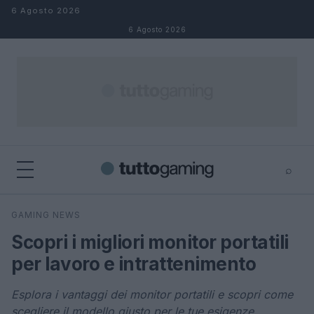
Salta al contenuto
6 Agosto 2026
6 Agosto 2026
⌕
×
⌕
GAMING NEWS
Cerca
Scopri i migliori monitor portatili
per lavoro e intrattenimento
Esplora i vantaggi dei monitor portatili e scopri come
scegliere il modello giusto per le tue esigenze