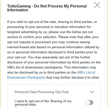
La manutenzione del monitor portatile è
TuttoGaming -
Do Not Process My Personal
Information
fondamentale per garantirne longevità e
prestazioni ottimali. È consigliabile pulire
If you wish to opt-out of the sale, sharing to third parties, or
regolarmente lo schermo con un panno in
processing of your personal or sensitive information for
microfibra e di evitare prodotti chimici aggressivi.
targeted advertising by us, please use the below opt-out
section to confirm your selection. Please note that after your
Inoltre, alcuni monitor offrono aggiornamenti
opt-out request is processed you may continue seeing
firmware che possono migliorare la compatibilità e
interest-based ads based on personal information utilized by
le funzionalità; controllare periodicamente la
us or personal information disclosed to third parties prior to
your opt-out. You may separately opt-out of the further
disponibilità di tali aggiornamenti è sempre una
disclosure of your personal information by third parties on the
buona norma. Non è interessante come piccoli
IAB’s list of downstream participants. This information may
accorgimenti possano allungare la vita dei tuoi
also be disclosed by us to third parties on the
IAB’s List of
Downstream Participants
that may further disclose it to other
dispositivi?
third parties.
Infine, la gestione dell’alimentazione è cruciale,
Please note that this website/app uses one or more Google
Personal Data Processing Opt Outs
services and may gather and store information including but
soprattutto per i modelli dotati di batteria interna.
not limited to your visit or usage behaviour. You may click to
I want to opt-out of the Sharing of my
Monitor che supportano la ricarica pass-through
personal data.
grant or deny consent to Google and its third-party tags to