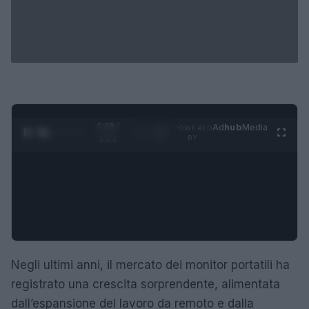
0:29 /
Ad
hub
Media
POWERED
1
/
4
1:21
BY
Negli ultimi anni, il mercato dei monitor portatili ha
registrato una crescita sorprendente, alimentata
dall’espansione del lavoro da remoto e dalla