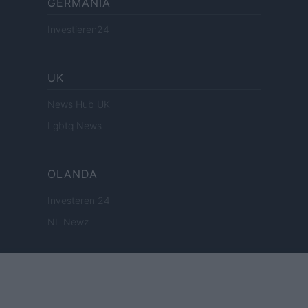
GERMANIA
Investieren24
UK
News Hub UK
Lgbtq News
OLANDA
Investeren 24
NL Newz