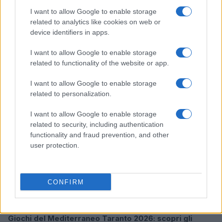
I want to allow Google to enable storage
related to analytics like cookies on web or
device identifiers in apps.
William, Kate e i principini in Scozia per i giochi del
Commonwealth: tutti i dettagli
I want to allow Google to enable storage
Francesca Lombardi · 2 Ago 2026
related to functionality of the website or app.
GAMING NEWS
I want to allow Google to enable storage
related to personalization.
I want to allow Google to enable storage
related to security, including authentication
functionality and fraud prevention, and other
user protection.
CONFIRM
Giochi del Mediterraneo Taranto 2026: scopri gli