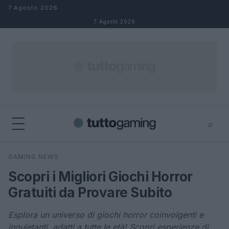
Salta al contenuto
7 Agosto 2026
7 Agosto 2026
⌕
×
⌕
GAMING NEWS
Cerca
Scopri i Migliori Giochi Horror
Gratuiti da Provare Subito
Esplora un universo di giochi horror coinvolgenti e
inquietanti, adatti a tutte le età! Scopri esperienze di