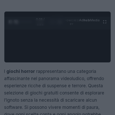
0:29 /
Ad
hub
Media
POWERED
1
/
4
1:21
BY
I
giochi horror
rappresentano una categoria
affascinante nel panorama videoludico, offrendo
esperienze ricche di suspense e terrore. Questa
selezione di giochi gratuiti consente di esplorare
l’ignoto senza la necessità di scaricare alcun
software. Si possono vivere momenti di paura,
dove ogni scelta conta e ogni angolo potrebbe