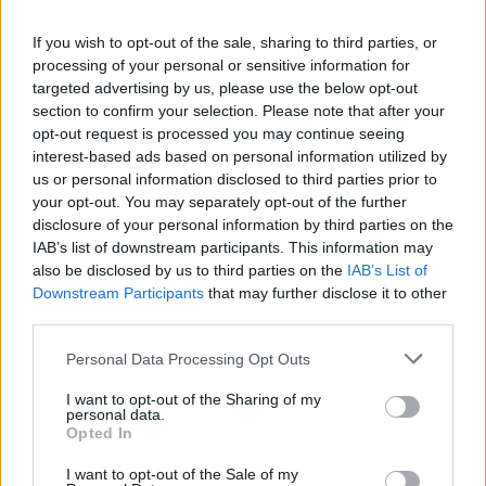
da brivido permette di affrontare le proprie paure.
If you wish to opt-out of the sale, sharing to third parties, or
processing of your personal or sensitive information for
targeted advertising by us, please use the below opt-out
section to confirm your selection. Please note that after your
AUTORE
AiAdhubMedia
opt-out request is processed you may continue seeing
interest-based ads based on personal information utilized by
us or personal information disclosed to third parties prior to
your opt-out. You may separately opt-out of the further
disclosure of your personal information by third parties on the
IAB’s list of downstream participants. This information may
also be disclosed by us to third parties on the
IAB’s List of
Downstream Participants
that may further disclose it to other
third parties.
Please note that this website/app uses one or more Google
Personal Data Processing Opt Outs
services and may gather and store information including but
not limited to your visit or usage behaviour. You may click to
I want to opt-out of the Sharing of my
personal data.
grant or deny consent to Google and its third-party tags to
Opted In
use your data for below specified purposes in below Google
consent section.
I want to opt-out of the Sale of my