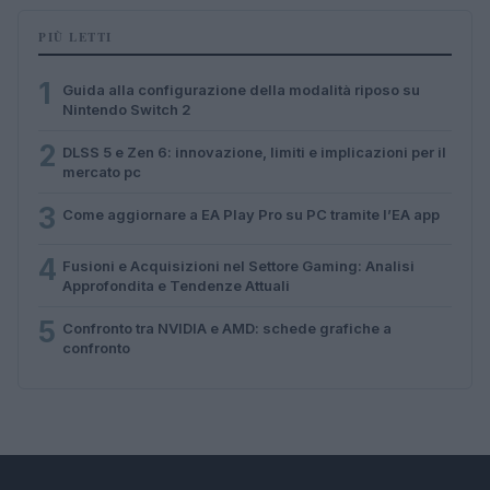
PIÙ LETTI
1
Guida alla configurazione della modalità riposo su
Nintendo Switch 2
2
DLSS 5 e Zen 6: innovazione, limiti e implicazioni per il
mercato pc
3
Come aggiornare a EA Play Pro su PC tramite l’EA app
4
Fusioni e Acquisizioni nel Settore Gaming: Analisi
Approfondita e Tendenze Attuali
5
Confronto tra NVIDIA e AMD: schede grafiche a
confronto