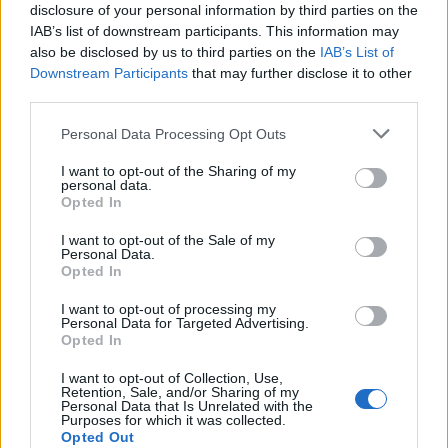
disclosure of your personal information by third parties on the
IAB’s list of downstream participants. This information may
also be disclosed by us to third parties on the
IAB’s List of
Downstream Participants
that may further disclose it to other
third parties.
William, Kate e i principini in Scozia per i giochi del
Please note that this website/app uses one or more Google
Personal Data Processing Opt Outs
Commonwealth: tutti i dettagli
services and may gather and store information including but
not limited to your visit or usage behaviour. You may click to
I want to opt-out of the Sharing of my
Francesca Lombardi · 2 Ago 2026
personal data.
grant or deny consent to Google and its third-party tags to
Opted In
use your data for below specified purposes in below Google
GAMING NEWS
consent section.
I want to opt-out of the Sale of my
Personal Data.
Opted In
I want to opt-out of processing my
Personal Data for Targeted Advertising.
Opted In
I want to opt-out of Collection, Use,
Retention, Sale, and/or Sharing of my
Personal Data that Is Unrelated with the
Purposes for which it was collected.
Opted Out