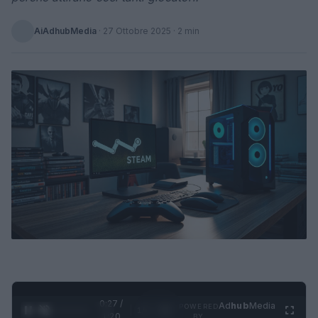
AiAdhubMedia
·
27 Ottobre 2025
· 2 min
0:28 /
Ad
hub
Media
POWERED
1
/
4
1:20
BY