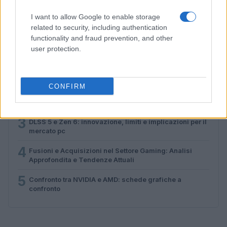
Andrea Conforti · 10 Lug 2026
I want to allow Google to enable storage
related to security, including authentication
functionality and fraud prevention, and other
PIÙ LETTI
user protection.
1
Guida alla configurazione della modalità riposo su
Nintendo Switch 2
CONFIRM
2
Come aggiornare a EA Play Pro su PC tramite l’EA app
3
DLSS 5 e Zen 6: innovazione, limiti e implicazioni per il
mercato pc
4
Fusioni e Acquisizioni nel Settore Gaming: Analisi
Approfondita e Tendenze Attuali
5
Confronto tra NVIDIA e AMD: schede grafiche a
confronto