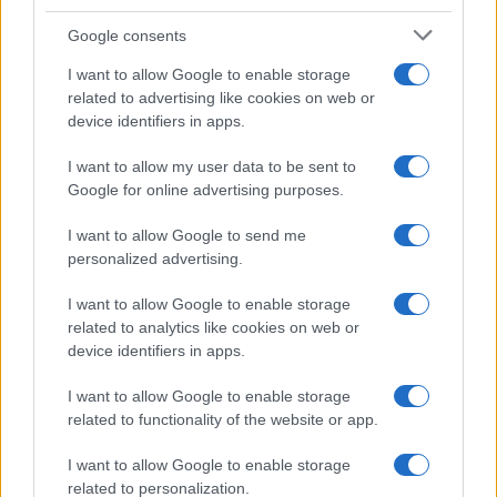
Google consents
Giochi del Mediterraneo Taranto 2026: scopri gli
impianti sportivi che stanno trasformando la città
I want to allow Google to enable storage
related to advertising like cookies on web or
Ilaria Mauri · 28 Lug 2026
device identifiers in apps.
GAMING NEWS
I want to allow my user data to be sent to
Google for online advertising purposes.
I want to allow Google to send me
personalized advertising.
I want to allow Google to enable storage
related to analytics like cookies on web or
device identifiers in apps.
I want to allow Google to enable storage
related to functionality of the website or app.
L’evoluzione di Nintendo tra eredità creativa e
I want to allow Google to enable storage
adattamento del modello di business
related to personalization.