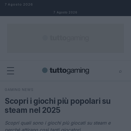
Salta al contenuto
7 Agosto 2026
7 Agosto 2026
⌕
×
⌕
GAMING NEWS
Cerca
Scopri i giochi più popolari su
steam nel 2025
Scopri quali sono i giochi più giocati su steam e
perché attirano così tanti giocatori.