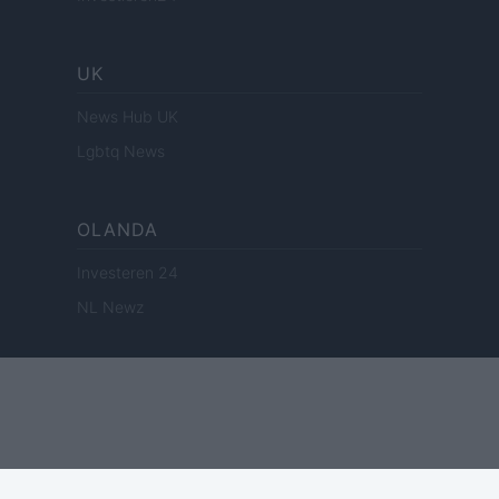
UK
News Hub UK
Lgbtq News
OLANDA
Investeren 24
NL Newz