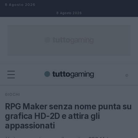
Salta al contenuto
8 Agosto 2026
8 Agosto 2026
⌕
×
⌕
GIOCHI
Cerca
RPG Maker senza nome punta su
grafica HD-2D e attira gli
appassionati