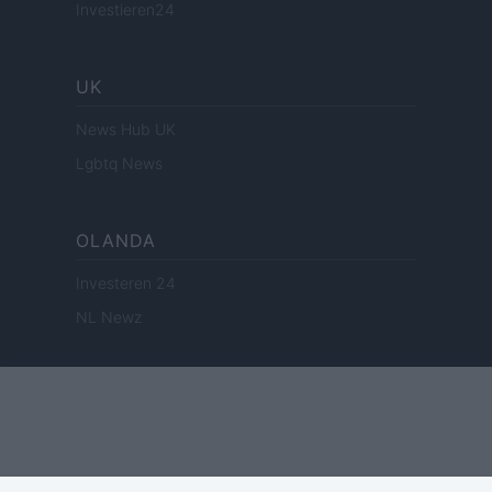
Investieren24
UK
News Hub UK
Lgbtq News
OLANDA
Investeren 24
NL Newz