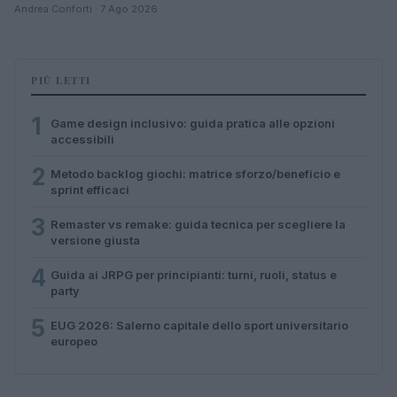
Andrea Conforti · 7 Ago 2026
PIÙ LETTI
1
Game design inclusivo: guida pratica alle opzioni
accessibili
2
Metodo backlog giochi: matrice sforzo/beneficio e
sprint efficaci
3
Remaster vs remake: guida tecnica per scegliere la
versione giusta
4
Guida ai JRPG per principianti: turni, ruoli, status e
party
5
EUG 2026: Salerno capitale dello sport universitario
europeo