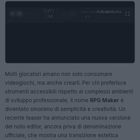
0:28 /
Ad
hub
Media
POWERED
1
/
4
1:50
BY
Molti giocatori amano non solo consumare
videogiochi, ma anche crearli. Per chi preferisce
strumenti accessibili rispetto ai complessi ambienti
di sviluppo professionale, il nome
RPG Maker
è
diventato sinonimo di semplicità e creatività. Un
recente teaser ha annunciato una nuova versione
del noto editor, ancora priva di denominazione
ufficiale, che mostra una transizione estetica