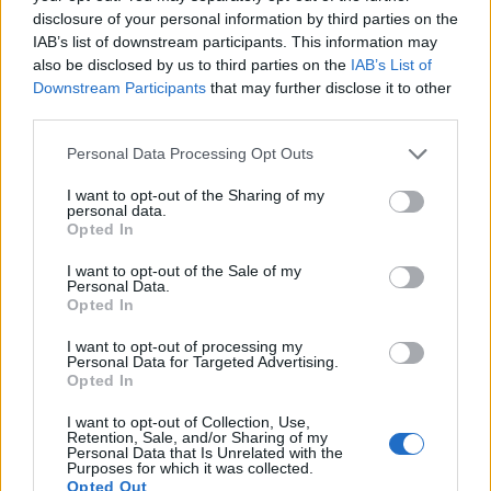
disclosure of your personal information by third parties on the
rivisto che ricorda le soluzioni moderne adottate in
IAB’s list of downstream participants. This information may
altri titoli del franchise, rendendolo accessibile sia
also be disclosed by us to third parties on the
IAB’s List of
ai veterani sia ai nuovi giocatori.
Downstream Participants
that may further disclose it to other
third parties.
Please note that this website/app uses one or more Google
Personal Data Processing Opt Outs
services and may gather and store information including but
AUTORE
AiAdhubMedia
not limited to your visit or usage behaviour. You may click to
I want to opt-out of the Sharing of my
personal data.
grant or deny consent to Google and its third-party tags to
Opted In
use your data for below specified purposes in below Google
consent section.
I want to opt-out of the Sale of my
Personal Data.
Opted In
I want to opt-out of processing my
Personal Data for Targeted Advertising.
Opted In
I want to opt-out of Collection, Use,
Retention, Sale, and/or Sharing of my
Personal Data that Is Unrelated with the
Purposes for which it was collected.
Opted Out