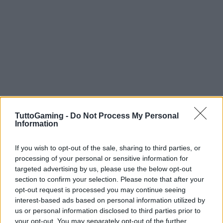
TuttoGaming -
Do Not Process My Personal
Information
If you wish to opt-out of the sale, sharing to third parties, or
Infine, chi è interessato alle origin story del mondo
processing of your personal or sensitive information for
di Final Fantasy può considerare anche
CRISIS
targeted advertising by us, please use the below opt-out
CORE –FINAL FANTASY VII– REUNION
, una
section to confirm your selection. Please note that after your
opt-out request is processed you may continue seeing
versione rimasterizzata dell’originale uscito su PSP
interest-based ads based on personal information utilized by
nel
2007
. Il remake presenta grafica aggiornata,
us or personal information disclosed to third parties prior to
dialoghi doppiati e un sistema di combattimento
your opt-out. You may separately opt-out of the further