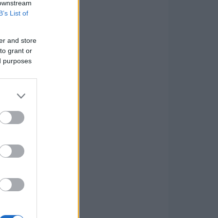
 downstream
B’s List of
er and store
to grant or
ed purposes