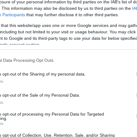
losure of your personal information by third parties on the IAB’s list of
ming portatile stia vivendo un vero e proprio
. This information may also be disclosed by us to third parties on the
IA
logia e alla crescente domanda di dispositivi
Participants
that may further disclose it to other third parties.
restabile. Un esempio lampante di questa tendenza
 that this website/app uses one or more Google services and may gath
che unisce un design ergonomico a specifiche
including but not limited to your visit or usage behaviour. You may click 
 to Google and its third-party tags to use your data for below specifi
de davvero questo gadget così speciale? E quali
ogle consent section.
o utilizzo?
l Data Processing Opt Outs
o opt-out of the Sharing of my personal data.
In
o opt-out of the Sale of my Personal Data.
In
to opt-out of processing my Personal Data for Targeted
ing.
In
o opt-out of Collection, Use, Retention, Sale, and/or Sharing