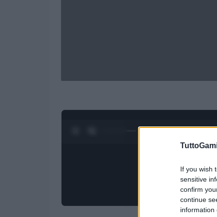
0:28 / 1:50
1
/
4
TuttoGam
If you wish 
sensitive in
confirm you
continue se
information 