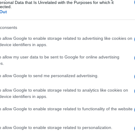
ersonal Data that Is Unrelated with the Purposes for which it
lected.
Out
consents
o allow Google to enable storage related to advertising like cookies on
elle prestazioni del ROG Ally
evice identifiers in apps.
o allow my user data to be sent to Google for online advertising
simi processori Ryzen™ Z1 Series di AMD, i
s.
grazie all’architettura Zen 4 e alla grafica RDNA™
to allow Google to send me personalized advertising.
essante riguardo alla sua capacità di gestire
a fluidità sorprendente. Con un display Full HD e
o allow Google to enable storage related to analytics like cookies on
Hz, questo dispositivo non delude, garantendo
evice identifiers in apps.
 nei titoli più frenetici. Hai mai provato a
o allow Google to enable storage related to functionality of the website
me rate così elevato? È un’esperienza totalmente
o allow Google to enable storage related to personalization.