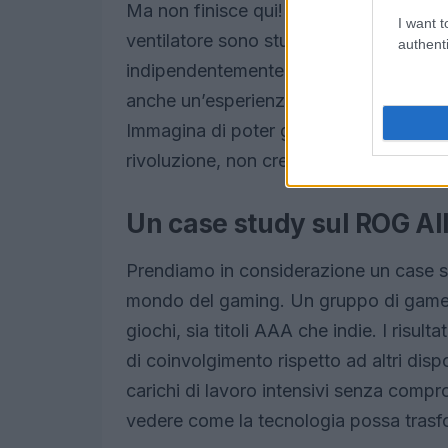
Ma non finisce qui! La tecnologia di 
I want t
ventilatore sono studiati per mantenere 
authenti
indipendentemente dall’orientamento. Q
anche un’esperienza di gioco più confo
Immagina di poter giocare per ore senz
rivoluzione, non credi?
Un case study sul ROG All
Prendiamo in considerazione un case st
mondo del gaming. Un gruppo di gamer h
giochi, sia titoli AAA che indie. I ris
di coinvolgimento rispetto ad altri dispos
carichi di lavoro intensivi senza compr
vedere come la tecnologia possa trasf