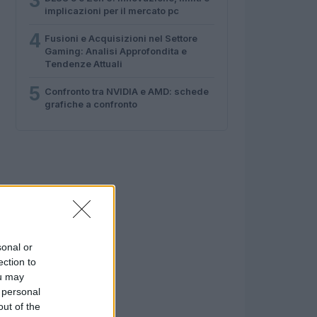
3
implicazioni per il mercato pc
4
Fusioni e Acquisizioni nel Settore
Gaming: Analisi Approfondita e
Tendenze Attuali
5
Confronto tra NVIDIA e AMD: schede
grafiche a confronto
sonal or
ection to
ou may
 personal
out of the