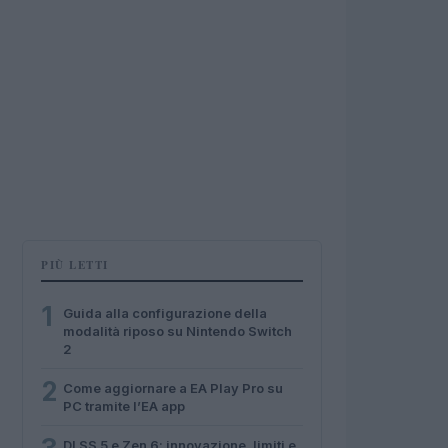
PIÙ LETTI
1
Guida alla configurazione della
modalità riposo su Nintendo Switch
2
2
Come aggiornare a EA Play Pro su
PC tramite l’EA app
DLSS 5 e Zen 6: innovazione, limiti e