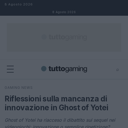
Salta al contenuto
8 Agosto 2026
8 Agosto 2026
⌕
×
⌕
GAMING NEWS
Cerca
Riflessioni sulla mancanza di
innovazione in Ghost of Yotei
Ghost of Yotei ha riacceso il dibattito sui sequel nei
videogiochi: innovazione o semplice ripetizione?