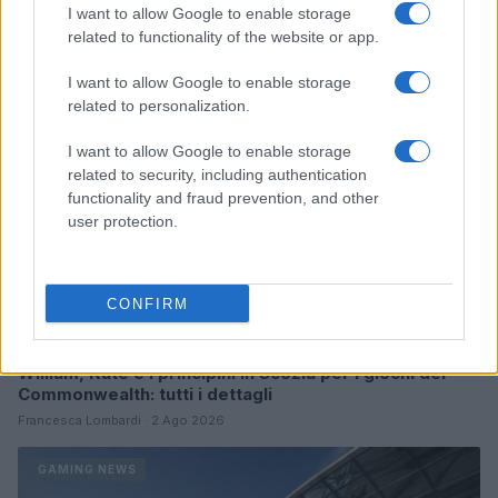
Continua a leggere
I want to allow Google to enable storage
related to functionality of the website or app.
GAMING NEWS
I want to allow Google to enable storage
related to personalization.
I want to allow Google to enable storage
related to security, including authentication
functionality and fraud prevention, and other
user protection.
CONFIRM
William, Kate e i principini in Scozia per i giochi del
Commonwealth: tutti i dettagli
Francesca Lombardi · 2 Ago 2026
GAMING NEWS