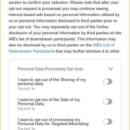
section to confirm your selection. Please note that after your
videoludico attuale.
Ghost of Yotei
rappresenta un
opt-out request is processed you may continue seeing
interest-based ads based on personal information utilized by
caso emblematico che invita a riflettere sulle scelte
us or personal information disclosed to third parties prior to
creative degli sviluppatori e sulle aspettative dei
your opt-out. You may separately opt-out of the further
fan. In un’epoca in cui le esperienze di gioco
disclosure of your personal information by third parties on the
IAB’s list of downstream participants. This information may
possono essere straordinarie e sorprendenti, il vero
also be disclosed by us to third parties on the
IAB’s List of
successo risiede nella capacità di osare e di offrire
Downstream Participants
that may further disclose it to other
nuove prospettive. Solo così i sequel possono
third parties.
realmente brillare e lasciare un segno indelebile
Please note that this website/app uses one or more Google
Personal Data Processing Opt Outs
nella memoria dei giocatori. E tu, che tipo di
services and may gather and store information including but
not limited to your visit or usage behaviour. You may click to
I want to opt-out of the Sharing of my
evoluzione stai cercando nei tuoi giochi preferiti?
personal data.
grant or deny consent to Google and its third-party tags to
Opted In
use your data for below specified purposes in below Google
consent section.
I want to opt-out of the Sale of my
Personal Data.
AUTORE
Opted In
AiAdhubMedia
I want to opt-out of processing my
Personal Data for Targeted Advertising.
Opted In