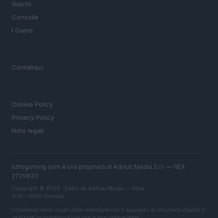
Giochi
Consolle
I Game
MAGAZINE
Contattaci
LEGALE
Cookie Policy
Privacy Policy
Note legali
tuttogaming.com è una proprietà di AdHub Media S.r.l. — REA
2729933
Copyright © 2026 · Edito da AdHub Media — Italia
Tutti i diritti riservati
I contenuti sono curati dalla redazione con il supporto di strumenti digitali e
realizzati in collaborazione con autori indipendenti.