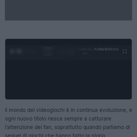
0:29 /
Ad
hub
Media
POWERED
1
/
4
1:23
BY
Il mondo dei videogiochi è in continua evoluzione, e
ogni nuovo titolo riesce sempre a catturare
l’attenzione dei fan, soprattutto quando parliamo di
sequel di giochi che hanno fatto la storia.