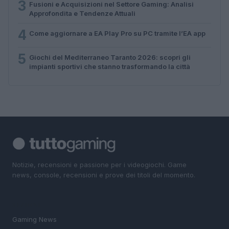
3
Fusioni e Acquisizioni nel Settore Gaming: Analisi
Approfondita e Tendenze Attuali
4
Come aggiornare a EA Play Pro su PC tramite l’EA app
5
Giochi del Mediterraneo Taranto 2026: scopri gli
impianti sportivi che stanno trasformando la città
Notizie, recensioni e passione per i videogiochi. Game
news, console, recensioni e prove dei titoli del momento.
SEZIONI
Gaming News