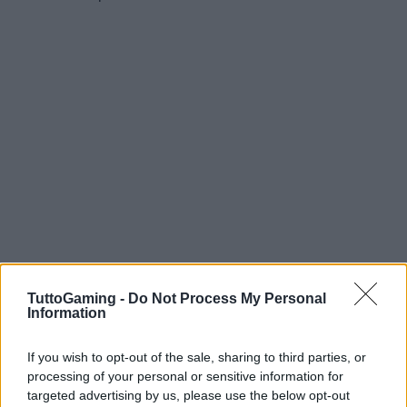
TuttoGaming -
Do Not Process My Personal
Information
Conclusioni
If you wish to opt-out of the sale, sharing to third parties, or
processing of your personal or sensitive information for
In definitiva, la questione dell’innovazione rispetto
targeted advertising by us, please use the below opt-out
alla continuità nei sequel è cruciale nel panorama