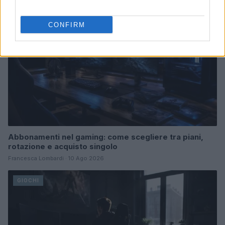
CONFIRM
Abbonamenti nel gaming: come scegliere tra piani,
rotazione e acquisto singolo
Francesca Lombardi · 10 Ago 2026
GIOCHI