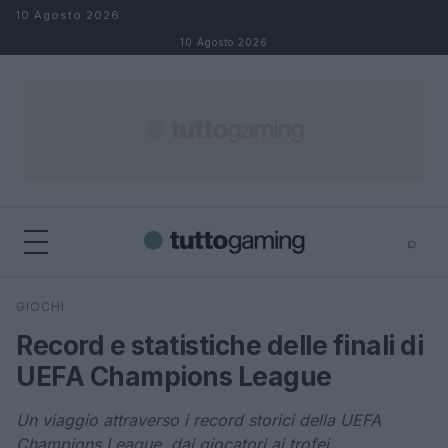
Salta al contenuto
10 Agosto 2026
10 Agosto 2026
⌕
×
⌕
GIOCHI
Cerca
Record e statistiche delle finali di
UEFA Champions League
Un viaggio attraverso i record storici della UEFA
Champions League, dai giocatori ai trofei.