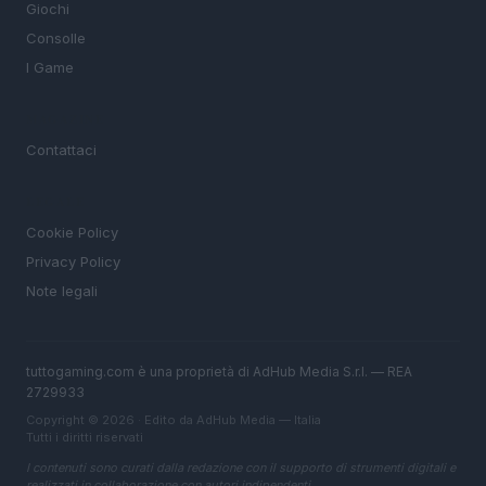
Giochi
Consolle
I Game
MAGAZINE
Contattaci
LEGALE
Cookie Policy
Privacy Policy
Note legali
tuttogaming.com è una proprietà di AdHub Media S.r.l. — REA
2729933
Copyright © 2026 · Edito da AdHub Media — Italia
Tutti i diritti riservati
I contenuti sono curati dalla redazione con il supporto di strumenti digitali e
realizzati in collaborazione con autori indipendenti.