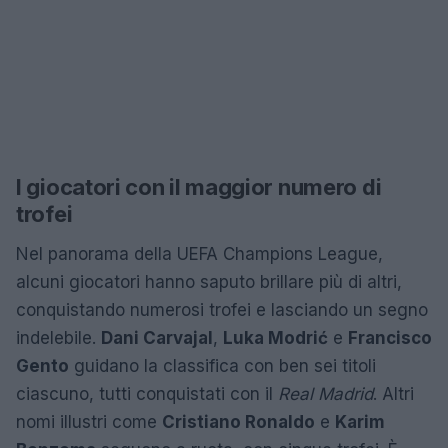
I giocatori con il maggior numero di
trofei
Nel panorama della UEFA Champions League,
alcuni giocatori hanno saputo brillare più di altri,
conquistando numerosi trofei e lasciando un segno
indelebile.
Dani Carvajal
,
Luka Modrić
e
Francisco
Gento
guidano la classifica con ben sei titoli
ciascuno, tutti conquistati con il
Real Madrid
. Altri
nomi illustri come
Cristiano Ronaldo
e
Karim