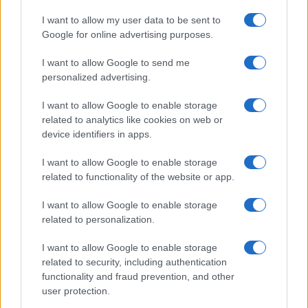
Continua a leggere
I want to allow my user data to be sent to
Google for online advertising purposes.
GIOCHI
I want to allow Google to send me
personalized advertising.
I want to allow Google to enable storage
related to analytics like cookies on web or
device identifiers in apps.
I want to allow Google to enable storage
related to functionality of the website or app.
I want to allow Google to enable storage
related to personalization.
OpTic Gaming difende il titolo alla Esports World Cup
I want to allow Google to enable storage
2026 con Black Ops 7
related to security, including authentication
Francesca Lombardi · 10 Ago 2026
functionality and fraud prevention, and other
user protection.
GIOCHI