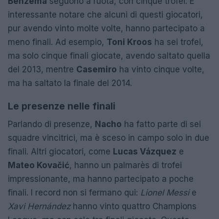
Benzema
seguono a ruota, con cinque trofei. È
interessante notare che alcuni di questi giocatori,
pur avendo vinto molte volte, hanno partecipato a
meno finali. Ad esempio,
Toni Kroos
ha sei trofei,
ma solo cinque finali giocate, avendo saltato quella
del 2013, mentre
Casemiro
ha vinto cinque volte,
ma ha saltato la finale del 2014.
Le presenze nelle finali
Parlando di presenze,
Nacho
ha fatto parte di sei
squadre vincitrici, ma è sceso in campo solo in due
finali. Altri giocatori, come
Lucas Vázquez
e
Mateo Kovačić
, hanno un palmarès di trofei
impressionante, ma hanno partecipato a poche
finali. I record non si fermano qui:
Lionel Messi
e
Xavi Hernández
hanno vinto quattro Champions