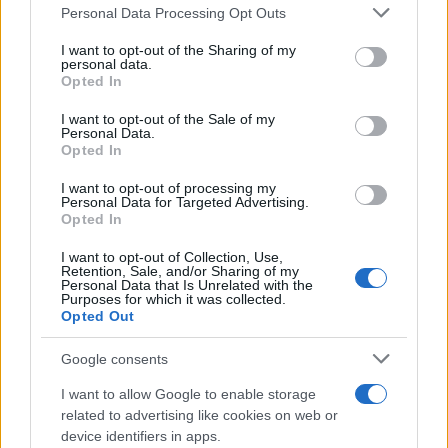
Please note that this website/app uses one or more Google
Personal Data Processing Opt Outs
services and may gather and store information including but
not limited to your visit or usage behaviour. You may click to
I want to opt-out of the Sharing of my
personal data.
grant or deny consent to Google and its third-party tags to
Opted In
use your data for below specified purposes in below Google
consent section.
I want to opt-out of the Sale of my
Personal Data.
Opted In
I want to opt-out of processing my
Personal Data for Targeted Advertising.
Opted In
I want to opt-out of Collection, Use,
Retention, Sale, and/or Sharing of my
Personal Data that Is Unrelated with the
Purposes for which it was collected.
Opted Out
Google consents
I want to allow Google to enable storage
related to advertising like cookies on web or
device identifiers in apps.