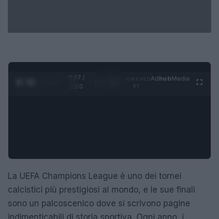
0:28 /
Ad
hub
Media
POWERED
1
/
4
1:20
BY
La UEFA Champions League è uno dei tornei
calcistici più prestigiosi al mondo, e le sue finali
sono un palcoscenico dove si scrivono pagine
indimenticabili di storia sportiva. Ogni anno, i