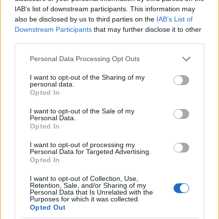
IAB’s list of downstream participants. This information may
also be disclosed by us to third parties on the
IAB’s List of
Downstream Participants
that may further disclose it to other
third parties.
Please note that this website/app uses one or more Google
Personal Data Processing Opt Outs
services and may gather and store information including but
not limited to your visit or usage behaviour. You may click to
I want to opt-out of the Sharing of my
personal data.
grant or deny consent to Google and its third-party tags to
Opted In
use your data for below specified purposes in below Google
Continua a leggere
consent section.
I want to opt-out of the Sale of my
Personal Data.
Opted In
GAMING NEWS
I want to opt-out of processing my
Personal Data for Targeted Advertising.
Opted In
I want to opt-out of Collection, Use,
Retention, Sale, and/or Sharing of my
Personal Data that Is Unrelated with the
Purposes for which it was collected.
Opted Out