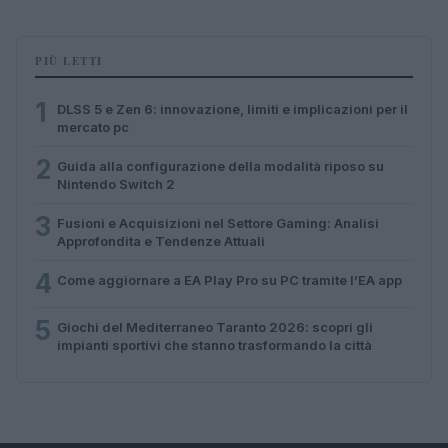
PIÙ LETTI
1
DLSS 5 e Zen 6: innovazione, limiti e implicazioni per il
mercato pc
2
Guida alla configurazione della modalità riposo su
Nintendo Switch 2
3
Fusioni e Acquisizioni nel Settore Gaming: Analisi
Approfondita e Tendenze Attuali
4
Come aggiornare a EA Play Pro su PC tramite l’EA app
5
Giochi del Mediterraneo Taranto 2026: scopri gli
impianti sportivi che stanno trasformando la città