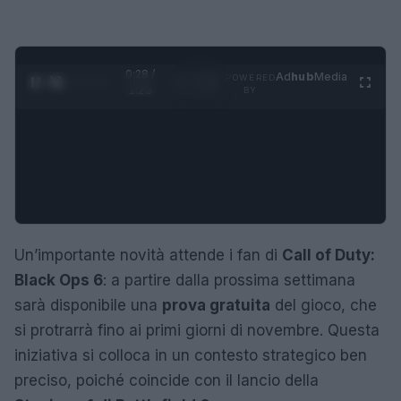
0:29 /
Ad
hub
Media
POWERED
1
/
4
1:23
BY
Un’importante novità attende i fan di
Call of Duty:
Black Ops 6
: a partire dalla prossima settimana
sarà disponibile una
prova gratuita
del gioco, che
si protrarrà fino ai primi giorni di novembre. Questa
iniziativa si colloca in un contesto strategico ben
preciso, poiché coincide con il lancio della