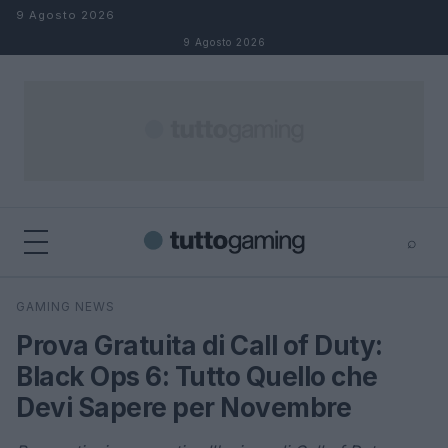
Salta al contenuto
9 Agosto 2026
9 Agosto 2026
⌕
×
⌕
GAMING NEWS
Cerca
Prova Gratuita di Call of Duty:
Black Ops 6: Tutto Quello che
Devi Sapere per Novembre