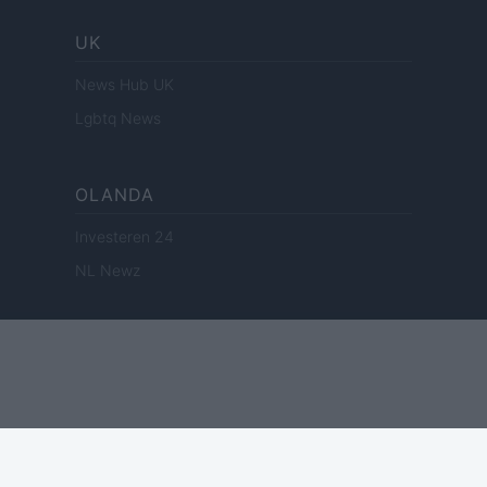
UK
News Hub UK
Lgbtq News
OLANDA
Investeren 24
NL Newz