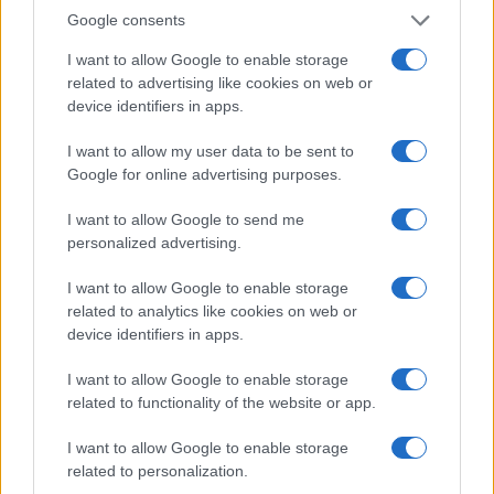
Google consents
I want to allow Google to enable storage
related to advertising like cookies on web or
device identifiers in apps.
William, Kate e i principini in Scozia per i giochi del
Commonwealth: tutti i dettagli
I want to allow my user data to be sent to
Francesca Lombardi · 2 Ago 2026
Google for online advertising purposes.
GAMING NEWS
I want to allow Google to send me
personalized advertising.
I want to allow Google to enable storage
related to analytics like cookies on web or
device identifiers in apps.
I want to allow Google to enable storage
related to functionality of the website or app.
I want to allow Google to enable storage
related to personalization.